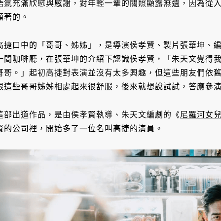
語氣充滿欣慰與感謝，對年輕一輩的關照顯露無遺，因為從
顧著的。
高捷口中的「哥哥、姊姊」，是導演侯孝賢、製片張華坤、編劇
一間咖啡廳，在張華坤的介紹下認識侯孝賢，「朱天文覺得
哥哥。」起初高捷對表演並沒有太多興趣，但這些朋友們依
跟這些哥哥姊姊相處起來很舒服，後來就想說試試，答應參
這部出道作品，是由侯孝賢執導、朱天文編劇的《
尼羅河女
賢的公司裡，開始多了一位名叫高捷的演員。