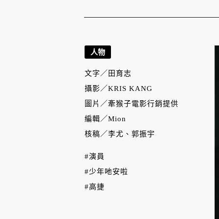
人物
文字／
田育志
攝影／
KRIS KANG
圖片／
牽猴子電影行銷提供
編輯／
Mion
核稿／
李尤、郭振宇
#演員
#少年吔安啦
#高捷