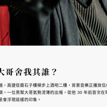
大哥舍我其誰？
，高捷從磨石子樓梯步上酒吧二樓，背景音樂正播放伍佰的〈
頭，一位黑幫大哥氣勢滂薄的出場，從他 30 年前首次
是會浮現這樣的印象。