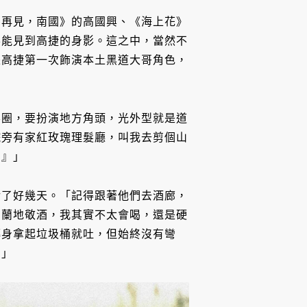
國再見，南國》的高國興、《海上花》
半能見到高捷的身影。這之中，當然不
是高捷第一次飾演本土黑道大哥角色，
影圈，要扮演地方角頭，光外型就是道
院旁有家紅玫瑰理髮廳，叫我去剪個山
！』」
活了好幾天。「記得跟著他們去酒廊，
白蘭地敬酒，我其實不太會喝，還是硬
轉身拿起垃圾桶就吐，但始終沒有彎
。」