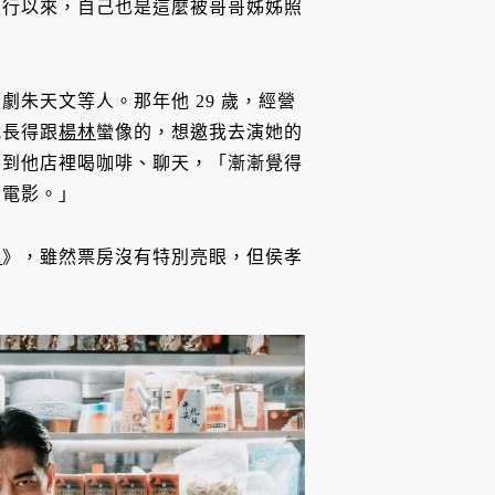
入行以來，自己也是這麼被哥哥姊姊照
朱天文等人。那年他 29 歲，經營
我長得跟
楊林
蠻像的，想邀我去演她的
舊到他店裡喝咖啡、聊天，「漸漸覺得
演電影。」
兒
》，雖然票房沒有特別亮眼，但侯孝