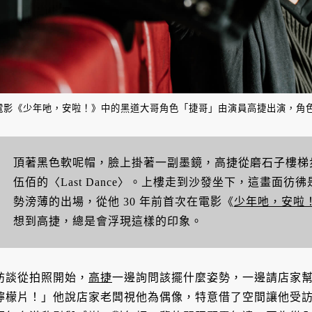
電影《少年吔，安啦！》中的黑道大哥角色「捷哥」由演員高捷出演，角
頂著黑色軟呢帽，臉上掛著一副墨鏡，高捷從磨石子樓梯
伍佰的〈Last Dance〉。上樓走到沙發坐下，這畫面
勢滂薄的出場，從他 30 年前首次在電影《
少年吔，安啦
想到高捷，總是會浮現這樣的印象。
訪談從拍照開始，
高捷
一邊詢問該擺什麼姿勢，一邊請店家
檸檬片！」他說店家老闆視他為偶像，特意借了空間讓他受