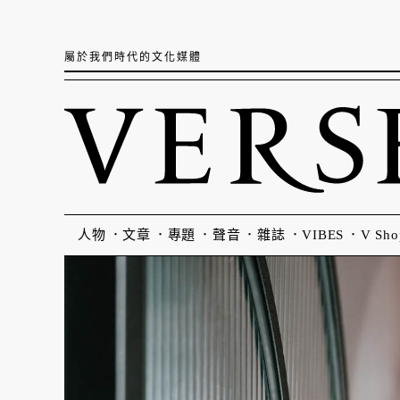
屬於我們時代的文化媒體
人物
文章
專題
聲音
雜誌
VIBES
V Sho