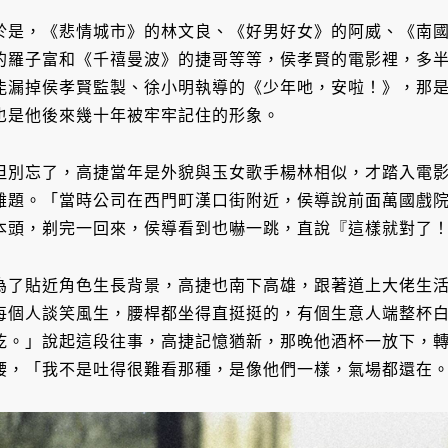
於是，《悲情城市》的林文良、《好男好女》的阿威、《南
的羅子富和《千禧曼波》的捷哥等等，侯孝賢的電影裡，多
能漏掉侯孝賢監製、徐小明執導的《少年吔，安啦！》，那
也是他後來幾十年被牢牢記住的形象。
但別忘了，高捷當年是外貌與玉女歌手楊林相似，才踏入電
難題。「當時公司在西門町漢口街附近，侯導說前面萬國戲
本頭，剃完一回來，侯導看到也嚇一跳，直說『這樣就對了
為了貼近角色生長背景，高捷也南下高雄，跟著道上大佬生
每個人談笑風生，腰桿都坐得直挺挺的，有個生意人端整杯
乾。」說起這段往事，高捷記憶猶新，那晚他酒杯一放下，
腰，「我不是吐得很難看那種，是像他們一樣，氣場都還在