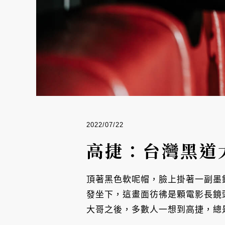
2022/07/22
高捷：台灣黑道
頂著黑色軟呢帽，臉上掛著一副墨鏡
發坐下，這畫面彷彿是顆電影長鏡
大哥之後，多數人一想到高捷，總