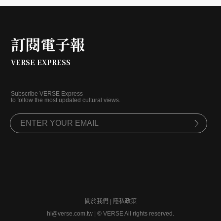
訂閱電子報
VERSE EXPRESS
Subscribe VERSE Express
to follow the most updated cultural views.
關於我們
|
隱私政策
hi@verse.com.tw
|
© VERSE All rights reserved.