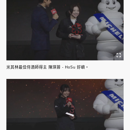
米其林最佳侍酒師得主 陳琪蓉 - HoSu 好嶼。