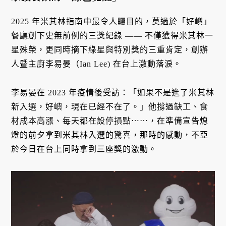
2025 年米其林指南中最令人矚目的，莫過於「好嶼」
餐廳創下史無前例的三獎紀錄 —— 不僅獲得米其林一
星殊榮，更同時摘下綠星與特別獎的三重肯定，創辦
人暨主廚李易晏（Ian Lee) 在台上激動落淚。
李易晏在 2023 年疫情後受訪：「如果不是進了米其林
新入選，好嶼，現在已經不在了。」他撐過缺工、食
材成本高漲、每天都在設停損點⋯⋯，在準備宣告熄
燈的前夕拿到米其林入選的驚喜，那時的感動，不亞
於今日在台上同時拿到三座獎的激動。