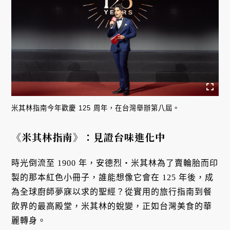
米其林指南今年歡慶 125 周年，在台灣舉辦第八屆。
《米其林指南》：見證台味進化中
時光倒流至 1900 年，安德烈・米其林為了賣輪胎而印
製的那本紅色小冊子，誰能想像它會在 125 年後，成
為全球廚師夢寐以求的聖經？從實用的旅行指南到餐
飲界的最高殿堂，米其林的蛻變，正如台灣美食的華
麗轉身。