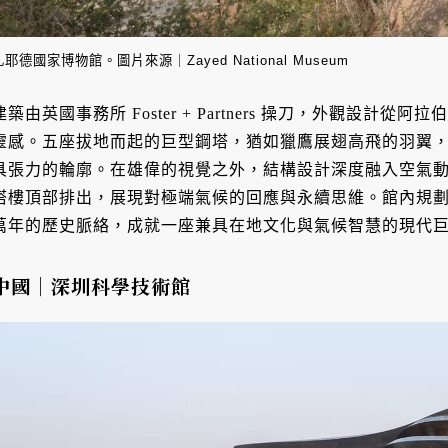
扎耶德國家博物館。圖片來源｜Zayed National Museum
建築由英國事務所 Foster + Partners 操刀，外觀設
靈感。五座拔地而起的巨型鋼塔，猶如獵鷹展翅高飛的羽翼
具張力的輪廓。在雄偉的視覺之外，結構設計深度融入空氣
塔樓頂部排出，展現對極端氣候的回應與永續思維。館內規
萬年的歷史脈絡，成就一座兼具在地文化與氣候智慧的現代
中國｜深圳科學技術館