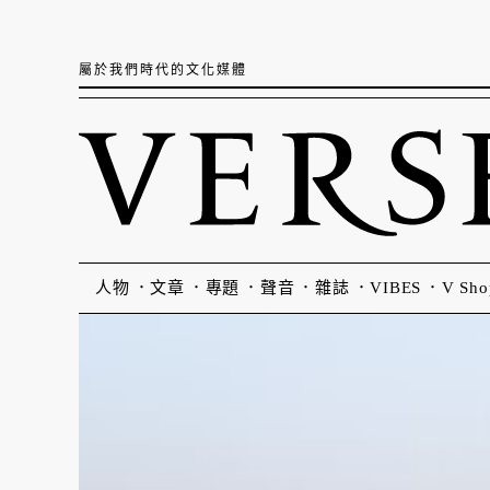
屬於我們時代的文化媒體
人物
文章
專題
聲音
雜誌
VIBES
V Sho