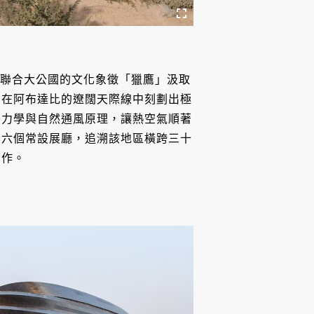
計從阿拉伯聯合大公國的文化象徵「獵鷹」汲取
，在阿布達比的遼闊天際線中刻劃出極
動力學與自然通風原理，讓熱空氣順著
劃六個常設展廳，追溯該地區橫跨三十
巨作。