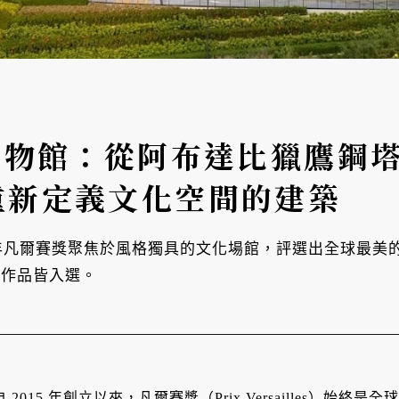
美博物館：從阿布達比獵鷹鋼
重新定義文化空間的建築
今年凡爾賽獎聚焦於風格獨具的文化場館，評選出全球最
事務所作品皆入選。
自 2015 年創立以來，凡爾賽獎（Prix Versailles）