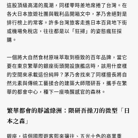
這股頂級高湯的風潮，同樣零時差地席捲了台灣。在
各大日本旅遊社團與戰利品開箱文中，茅乃舍絕對是
排行榜上的常客。許多台灣旅客走進日本百貨地下街
或機場免稅店，往往都是以「狂掃」的姿態瘋狂採
購。
一個將大自然食材原味萃取到極致的百年品牌，當它
要在東京繁華的銀座街頭開設旗艦店時，該用什麼樣
的空間來承載這份純粹？茅乃舍找來了同樣擅長將自
然元素與傳統工藝揉合的建築大師隈研吾，攜手在繁
華的都會中心，種下一座喚醒感官的森林。
繁華都會的靜謐綠洲：隈研吾操刀的微型「日
本之森」
銀座，這個國際遊客熙來攘往、五光十色的商業重