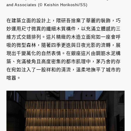
and Associates (© Keishin Horikoshi/SS)
在建築立面的設計上，隈研吾捨棄了華麗的裝飾，巧
妙運用尺寸微異的纖細木質構件，以充滿立體感的三
維方式交錯排列。這片精緻的木造立面宛如一座會呼
吸的微型森林，隨著四季更迭與日夜光影的流轉，展
現出千變萬化的自然表情。在銀座這片由鋼筋水泥構
築、充滿棱角且高度密集的都市肌理中，茅乃舍的存
在宛如注入了一股祥和的清流，溫柔地撫平了城市的
喧囂。