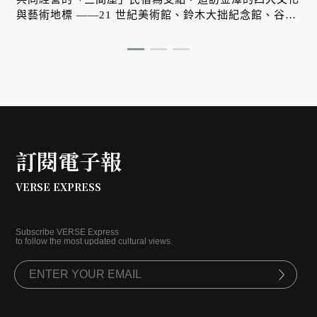
與藝術地標 ——21 世紀美術館、鈴木大拙紀念館、谷口
吉郎・吉生紀念金澤建築館與石川縣立圖書館，走入他們
的歷史、建築、生活與金澤時間。
訂閱電子報
VERSE EXPRESS
Subscribe VERSE Express
to follow the most updated cultural views.