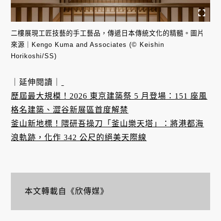
二樓展現工匠技藝的手工藝品，傳遞日本傳統文化的精髓。圖片
來源｜Kengo Kuma and Associates (© Keishin
Horikoshi/SS)
｜延伸閱讀｜
歷屆最大規模！2026 東京建築祭 5 月登場：151 座風
格名建築、澀谷新展區首度解禁
釜山新地標！隈研吾操刀「釜山樂天塔」：將港都海
浪軌跡，化作 342 公尺的絕美天際線
本文轉載自《欣傳媒》