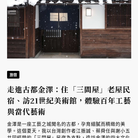
旅宿
走進古都金澤：住「三間屋」老屋民
宿、訪21世紀美術館，體驗百年工藝
與當代藝術
金澤是一座工藝之城聞名的古都，孕育細膩而精緻的美
學。這個夏天，我以台灣創作者江振誠、蔡舜任與謝小五
共同經營的「三間屋」民宿為支點，造訪金澤的四大文化