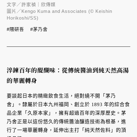
文字／
許家禎｜欣傳媒
圖片／
Kengo Kuma and Associates (© Keishin
Horikoshi/SS)
#隈研吾
#茅乃舍
淬鍊百年的醍醐味：從傳統醬油到純天然高湯
的華麗轉身
要談起日本的精緻飲食生活，絕對繞不開「茅乃
舍」。隸屬於日本九州福岡、創立於 1893 年的綜合食
品企業「久原本家」，擁有超過百年的深厚歷史。茅
乃舍正是以這份悠久的傳統醬油釀造技術為根基，進
行了一場華麗轉身，延伸出主打「純天然佐料」的頂