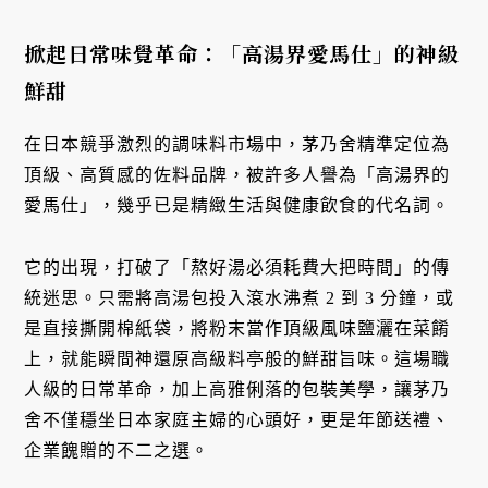
掀起日常味覺革命：「高湯界愛馬仕」的神級
鮮甜
在日本競爭激烈的調味料市場中，茅乃舍精準定位為
頂級、高質感的佐料品牌，被許多人譽為「高湯界的
愛馬仕」，幾乎已是精緻生活與健康飲食的代名詞。
它的出現，打破了「熬好湯必須耗費大把時間」的傳
統迷思。只需將高湯包投入滾水沸煮 2 到 3 分鐘，或
是直接撕開棉紙袋，將粉末當作頂級風味鹽灑在菜餚
上，就能瞬間神還原高級料亭般的鮮甜旨味。這場職
人級的日常革命，加上高雅俐落的包裝美學，讓茅乃
舍不僅穩坐日本家庭主婦的心頭好，更是年節送禮、
企業餽贈的不二之選。