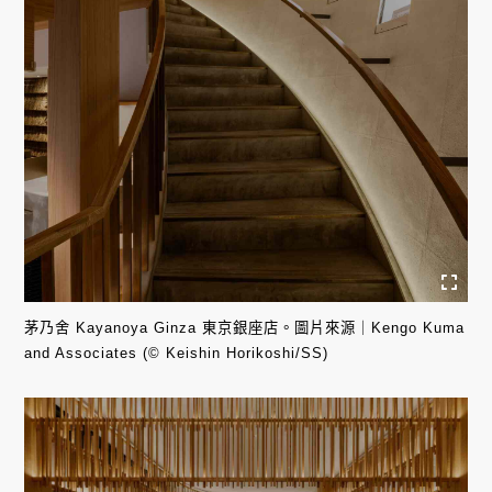
茅乃舍 Kayanoya Ginza 東京銀座店。圖片來源｜Kengo Kuma
and Associates (© Keishin Horikoshi/SS)