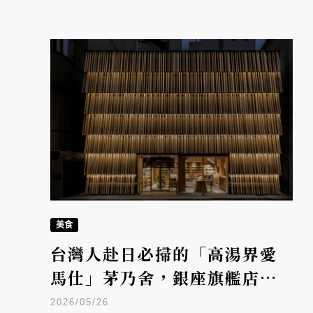
美食
台灣人赴日必掃的「高湯界愛
馬仕」茅乃舍，銀座旗艦店由
隈研吾操刀：在繁華都會種下
2026/05/26