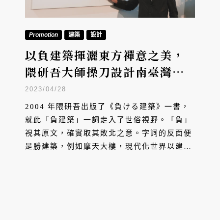
Promotion
建築
設計
以負建築揮灑東方禪意之美，
隈研吾大師操刀設計南臺灣唯
一住宅作品
2023/04/28
2004 年隈研吾出版了《負ける建築》一書，
就此「負建築」一詞走入了世俗視野。「負」
視其原文，確實取其敗北之意。字詞的反面便
是勝建築，例如摩天大樓，現代化世界以建築
高度奉為人類文明發展的圭臬，越高越代表能
與天爭地，彷彿創世紀的巴別塔再現，最好還
要被眾生凝視，成為特立獨行的地標
（landmark），在廣袤地圖上成為一筆螢光
標記，隈研吾認為這都忽略了建築存在的本