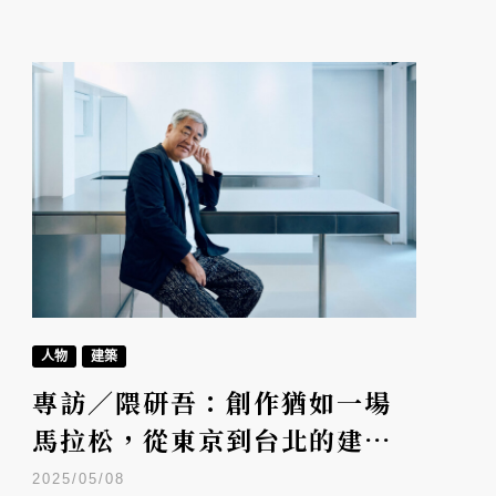
人物
建築
專訪／隈研吾：創作猶如一場
馬拉松，從東京到台北的建築
與城市共生哲學
2025/05/08