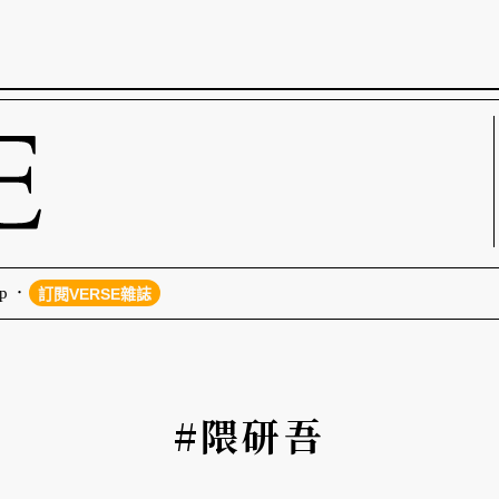
p
訂閱VERSE雜誌
#隈研吾