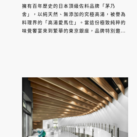
一座森林
擁有百年歷史的日本頂級佐料品牌「茅乃
舍」，以純天然、無添加的究極高湯，被譽為
料理界的「高湯愛馬仕」。當這份極致純粹的
味覺饗宴來到繁華的東京銀座，品牌特別邀請
建築大師隈研吾操刀旗艦店設計。透過溫潤的
木造結構與和紙等自然建材，兩者聯手在喧囂
的都會中心，種下了一座喚醒五感、承載百年
工藝的純粹之森。