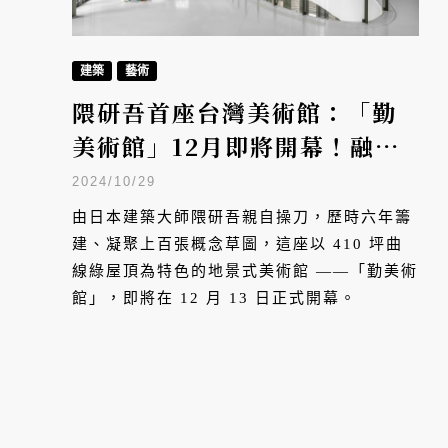
建築
藝術
隈研吾首座台灣美術館：「勤
美術館」12月即將開幕！融入
草悟道綠意，掀開大地的有機
2024/10/29
建築
由日本建築大師隈研吾親自操刀，歷時六年籌
建、凝聚上百張概念草圖，這座以 410 坪曲
線綠屋頂為特色的地景式美術館 ——「勤美術
館」，即將在 12 月 13 日正式開幕。