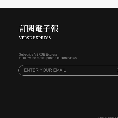
訂閱電子報
VERSE EXPRESS
Subscribe VERSE Express
to follow the most updated cultural views.