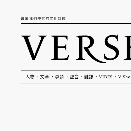
屬於我們時代的文化媒體
人物
文章
專題
聲音
雜誌
VIBES
V Sho