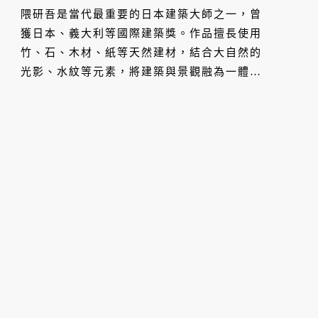
隈研吾是當代最重要的日本建築大師之一，曾
獲日本、義大利等國際建築獎。作品擅長使用
竹、石、木材、紙等天然建材，結合大自然的
光影、水紋等元素，將建築與景觀融為一體，
形成看似溫柔但能接納各種外力的「負建
築」。去（2024）年底，他設計的台中文化新
地標「勤美術館 CMP INSPIRATION」正式
開幕，《VERSE》邀請到隈研吾分享關於創作
的理解、對台灣的印象，以及大師的生活愛
好。