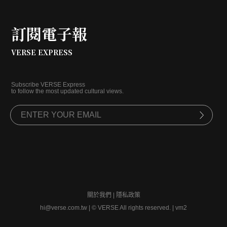
訂閱電子報
VERSE EXPRESS
Subscribe VERSE Express
to follow the most updated cultural views.
關於我們
|
隱私政策
hi@verse.com.tw
|
© VERSE All rights reserved. | vm2