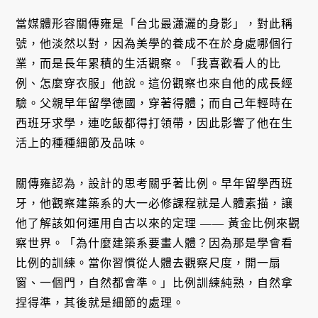
當媒體形容關傳雍是「台北最瀟灑的身影」，對此稱
號，他淡然以對，因為美學的養成不在於身處哪個行
業，而是長年累積的生活觀察。「我喜歡看人的比
例、怎麼穿衣服」他說。這份觀察也來自他的成長經
驗。父親早年留學德國，穿著得體；而自己年輕時在
西班牙求學，連吃飯都得打領帶，因此影響了他在生
活上的種種細節及品味。
關傳雍認為，設計的思考關乎著比例。早年留學西班
牙，他觀察建築系的大一必修課程就是人體素描，讓
他了解該如何運用自古以來的定理 —— 黃金比例來觀
察世界。「為什麼建築系要畫人體？因為那是學會看
比例的訓練。當你習慣從人體去觀察尺度，開一扇
窗、一個門，自然都會準。」比例訓練純熟，自然拿
捏得準，其後就是細節的處理。