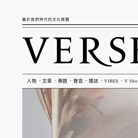
屬於我們時代的文化媒體
人物
文章
專題
聲音
雜誌
VIBES
V Sho