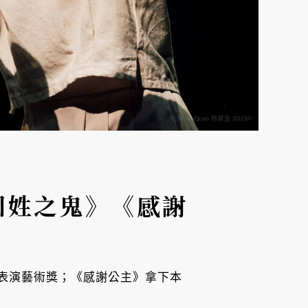
《國姓之鬼》《感謝
獲得表演藝術獎；《感謝公主》拿下本