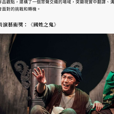
作品觀點，建構了一個眾聲交織的場域，突顯現實中翻譯、
會面對的挑戰和轉機。
表演藝術獎：《國姓之鬼》