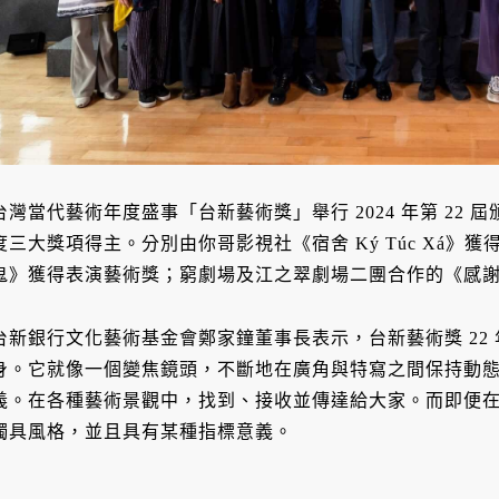
台灣當代藝術年度盛事「台新藝術獎」舉行 2024 年第 22 
度三大獎項得主。分別由你哥影視社《宿舍 Ký Túc Xá
鬼》獲得表演藝術獎；窮劇場及江之翠劇場二團合作的《感
台新銀行文化藝術基金會鄭家鐘董事長表示，台新藝術獎 22
身。它就像一個變焦鏡頭，不斷地在廣角與特寫之間保持動
義。在各種藝術景觀中，找到、接收並傳達給大家。而即便
獨具風格，並且具有某種指標意義。