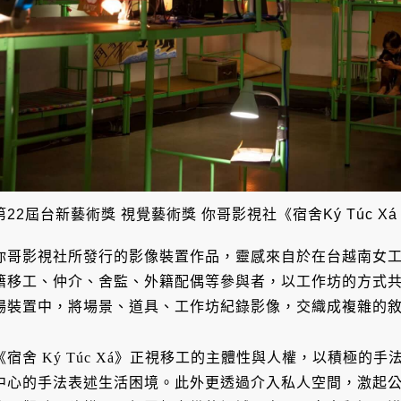
第22屆台新藝術獎 視覺藝術獎 你哥影視社《宿舍Ký Túc X
你哥影視社所發行的影像裝置作品，靈感來自於在台越南女
籍移工、仲介、舍監、外籍配偶等參與者，以工作坊的方式
場裝置中，將場景、道具、工作坊紀錄影像，交織成複雜的
《宿舍 Ký Túc Xá》正視移工的主體性與人權，以積極
中心的手法表述生活困境。此外更透過介入私人空間，激起