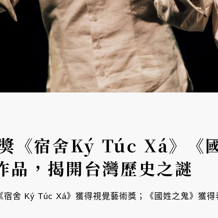
獎《宿舍Ký Túc Xá》
作品，揭開台灣歷史之謎
《宿舍 Ký Túc Xá》獲得視覺藝術獎；《國姓之鬼》