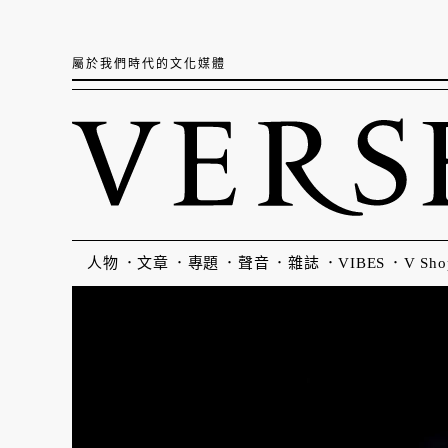
屬於我們時代的文化媒體
人物
文章
專題
聲音
雜誌
VIBES
V Sho