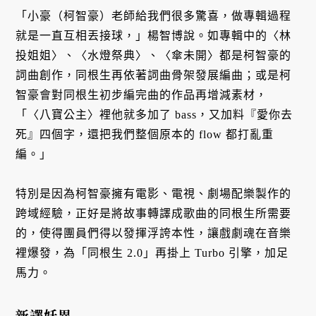
「小豪（柯智豪）老師給我們很多驚喜，做專輯過程
就是一直互相丟接球，」楊智博說。如專輯中的〈林
投姐姐〉、〈水燈祭典〉、〈傘未開〉都是柯智豪的
詞曲創作，同根生再依著詞曲骨架發展編曲；或是柯
智豪會對同根生初步編完曲的作品再增減素材，
「〈八寶公主〉裡他就多加了 bass，又加料『愛你去
死』四個字，還把我們整個原本的 flow 都打亂重
編。」
特別是因為柯智豪擁有電影、電視、劇場配樂製作的
跨域經驗，正好是將故事轉譯成歌曲的同根生所需要
的，使得團員們得以發揮浮誇本性，讓戲劇魂在音樂
裡爆發，為「同根生 2.0」再掛上 Turbo 引擎，加足
馬力。
新譯妖異