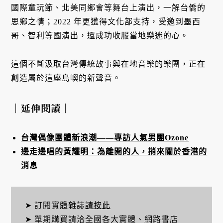
國際童玩節、北美同鄉會等舞台上演出，一解台僑的
思鄉之情；2022 年更獲得文化部支持，受邀到墨西
哥、智利等國演出，還成功收服當地樂迷的心。
這個不斷汲取台灣傳統故事與在地音樂的樂團，正在
創造屬於這座島嶼的新聲音。
｜延伸閱讀｜
台灣偶像團體新浪潮——專訪人氣男團Ozone
邊走邊唱的黃耀明：為離開的人，捎來關於香港的
消息
➤ 訂閱實體雜誌
請按此
➤ 單期購買請洽全國各大實體、網路書店