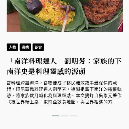
人物
書摘
飲食
「南洋料理達人」劉明芳：家族的下
南洋史是料理靈感的源頭
當料理跨越海洋，食物便成了移民離散故事最深情的載
體。印尼華僑料理達人劉明芳，追溯祖輩下南洋的遷徙軌
跡，將家族歲月轉化為料理靈感。本文摘錄自吳象元著作
《被世界端上桌：東南亞飲食地圖，與世界相遇的方
式》，帶您從故事出發，探索南洋飲食文化在世界深耕與
交融的原因。