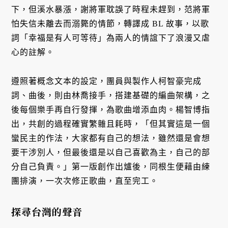
下，但溪水暴漲，謝將軍耽誤了時程未趕到，范將軍
怕失信未離去而溺斃的情節，轉譯成 BL 故事，以歌
詞「幸福是有人可等待」為兩人的情誼下了浪漫又虐
心的註解。
遵照著概念文本的設定，團員與製作人柯智豪完成
詞、曲後，則由林喬接手，搭建基礎的編曲架構，之
後每個樂手再自行發揮，為歌曲增添血肉。楊智博指
出，共創的過程確實繁雜且耗時，「但其實這是一個
蠻民主的作法，大家都有自己的想法，雖然還是會想
要干涉別人，但最後還是以自己喜歡為主，自己的部
分自己負責。」第一版創作出爐後，同根生便藉由練
團排演，一次次修正歌曲，直至完工。
探尋台灣的聲音