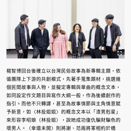
楊智博回台後確立以台灣民俗故事為新專輯主題，依
循團隊上下游的共創模式，先著手蒐集題材，挑選幾
個民間故事與人物，並擬定專輯與單曲的概念文本，
如同設定作文題目與寫作大綱一般，作為後續創作的
指引。而他不只轉譯，甚至為故事情節與主角情意賦
予新意，如〈林投姐姐〉的概念文本以「渣男剋星」
來形容李昭娘（林投姐），說她成功復仇騙財騙色的
壞男人。〈傘還未開〉則將謝、范兩將軍相約於橋