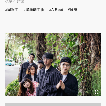
核稿／
郭璈
#同根生
#邊緣轉生術
#A Root
#國樂