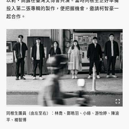
以莉・高露在臺灣文博會共演。當時同根生正好準備
投入第二張專輯的製作，便把握機會，邀請柯智豪一
起合作。
同根生團員（由左至右）：林喬、鄭皓羽、小綠、游怡婷、陳渝
平、楊智博