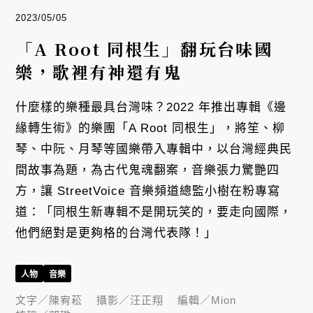
2023/05/05
「A Root 同根生」翻玩台味國
樂，歌裡有神還有鬼
什麼樣的樂種最具台灣味？2022 年推出專輯《邊
緣轉生術》的樂團「A Root 同根生」，將笙、柳
琴、中阮、月琴等國樂帶入專輯中，以台灣經典民
間故事為題，為古代鬼魂翻案，音樂張力驚艷四
方，讓 StreetVoice 音樂頻道總監小樹在粉專寫
道：「同根生新專輯不是開玩笑的，要走向國際，
他們絕對是更夠格的台灣代表隊！」
人物
音樂
文字／
陳宥菘
攝影／
汪正翔
編輯／
Mion