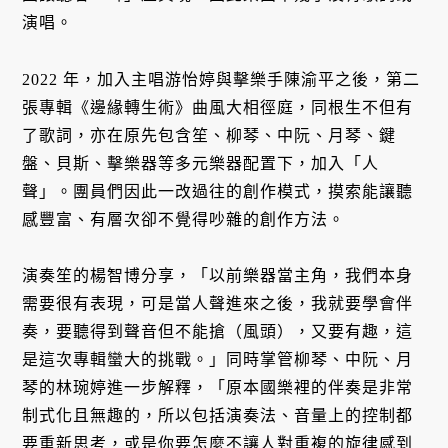
演唱。
2022 年，加入主唱游怡婷與擊樂手陳渝平之後，第二
張專輯《邊緣轉生術》曲風大相徑庭，同根生不但有
了歌詞，亦在原先包含笙、柳琴、中阮、月琴、鍵
盤、貝斯、擊樂器等多元樂器配置下，加入「人
聲」。團員們因此一改過往的創作模式，摸索能讓聽
感豐富、有層次卻不覺得吵雜的創作方法。
演奏笙的楊智博分享，「以前樂器當主角，我們本身
需要很有表現，可是當人聲進來之後，我就要學會伴
奏，要聽得到聲音但不能搶（風頭），又要有趣，這
是這次專輯蠻大的挑戰。」同時掌管柳琴、中阮、月
琴的林琬婷進一步解釋，「原本國樂裡的伴奏是非常
制式化且無趣的，所以包括演奏法、音量上的控制都
要重新思考，或是你要怎麼不讓人對重複的旋律感到