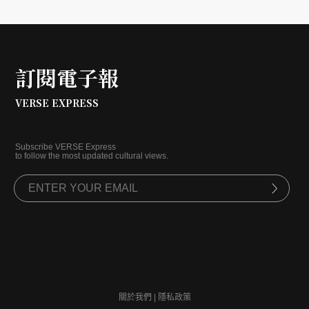
訂閱電子報
VERSE EXPRESS
Subscribe VERSE Express
to follow the most updated cultural views.
關於我們
|
隱私政策