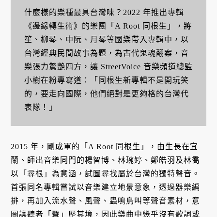
什麼樣的樂種最具台灣味？2022 年推出專輯
《邊緣轉生術》的樂團「A Root 同根生」，將
笙、柳琴、中阮、月琴等國樂帶入專輯中，以
台灣經典民間故事為題，為古代鬼魂翻案，音
樂張力驚艷四方，讓 StreetVoice 音樂頻道總監
小樹在粉專寫道：「同根生新專輯不是開玩笑
的，要走向國際，他們絕對是更夠格的台灣代
表隊！」
2015 年，剛成軍的「A Root 同根生」，由生長在宜
蘭、師出音樂同門的楊智博、林琬婷、鄭皓羽及林喬
以「尋根」為意涵，試圖尋找屬於台灣的獨特聲音。
首張同名專輯嘗試以音樂建立地景意象，透過器樂編
排，再加入流水聲、風聲、蟲鳴鳥叫等聲音素材，意
圖讓聽者「聲」歷其境，因此樂曲中幾乎沒有歌詞或