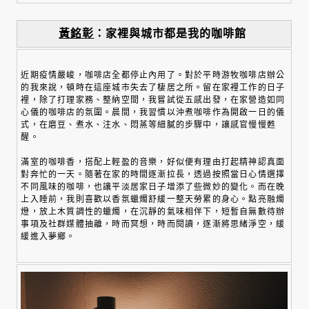
黃銘彰
：家裡與城市都是我的咖啡館
近期疫情嚴峻，咖啡店全都停止內用了。對於平時游牧咖啡店辦公
的我來說，頓時在這座城市失去了棲居之所。留在家裡工作的日子
裡，除了打理家務、整納空間，我嘗試從五感出發，在家營造如同
心儀的咖啡店的氛圍。晨間，我習慣以沖煮咖啡作為開啟一日的儀
式，在磨豆、煮水、注水、悶蒸等細膩的步驟中，讓感官慢慢甦
醒。
滿室的咖啡香，搭配上輕盈的音樂，好似便有理由打起精神認真面
對奔忙的一天。隨著在家的時間逐漸拉長，透過按照當日心情選擇
不同風味的咖啡，也讓平淡居家日子增添了些微妙的變化。而在晚
上入睡前，我則喜歡以香氛蠟燭舒緩一整天勞累的身心。點亮融燭
燈，放上木質調性的蠟燭，在沉靜的氣味相伴下，短暫自無數待辦
事項及社群媒體抽離，時而冥想，時而閱讀，逐漸將思緒淨空，緩
緩進入夢鄉。