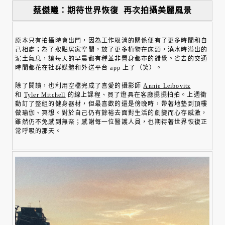
蔡傑曦
：期待世界恢復 再次拍攝美麗風景
原本只有拍攝時會出門，因為工作取消的關係便有了更多時間和自
己相處；為了妝點居家空間，放了更多植物在床頭，澆水時溢出的
泥土氣息，讓每天的早晨都有種並非置身都市的錯覺。省去的交通
時間都花在社群媒體和外送平台 app 上了（笑）。
除了閱讀，也利用空檔完成了喜愛的攝影師
Annie Leibovitz
和
Tyler Mitchell
的線上課程、買了燈具在客廳擺擺拍拍。上週衝
動訂了整組的健身器材，但最喜歡的還是傍晚時，帶著地墊到頂樓
做瑜伽、冥想。對於自己仍有餘裕去面對生活的劇變而心存感激，
雖然仍不免感到無奈；感謝每一位醫護人員，也期待著世界恢復正
常呼吸的那天。