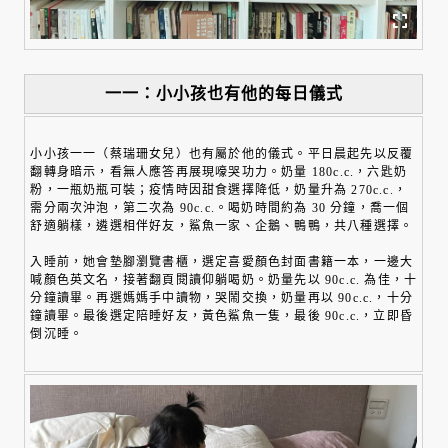
一一：小小孩也有他的每日儀式
小小孩一一（蔡瑞珊女兒）也有屬於他的儀式。平日晨起先以反覆
翻轉身暗示，看無人應答再展現嚎哭功力。奶量 180c.c.，六匙奶
粉，一瓶奶瓶可裝；疫情時因甜食選擇降低，奶量升為 270c.c.，
需分兩次沖泡，第二次為 90c.c.。喝奶時間約為 30 分鐘，喬一個
舒適躺樣，遴選相伴好友，鯊魚一家、企鵝、鴨鴨，共八種選擇。
入睡前，她會墊腳瀏覽書櫃，選定喜愛顏色封面書籍一本，一邊大
喊顏色英文名，接著翻頁閱讀仰躺喝奶。奶量先以 90c.c. 為佳，十
分鐘讀畢。再選媽媽手中讀物，哭鬧交換，奶量再以 90c.c.，十分
鐘讀畢。最後選定陪睡好友，黃色鯊魚一隻，最後 90c.c.，立即昏
倒沉睡。