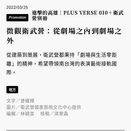
2022/03/25
進擊的高雄｜PLUS VERSE 010＋衛武
營別冊​
Promotion
微觀衛武營：從劇場之內到劇場之
外
從建築到策展，衛武營都秉持「劇場與生活零距
離」的精神，希望帶領南台灣的表演藝術接軌國
際。
地方
文字／
曾耀輝
圖片／
衛武營國家藝術文化中心提供
編輯／
林穎宣
核稿／
梁雯晶