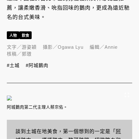
薦，讓柔嫩香滑、吮指回味的鵝肉，更成為遠近馳
名的台式美味。
人物
飲食
文字／
游姿穎
攝影／
Ogawa Lyu
編輯／
Annie
核稿／
郭璈
#土城
#阿城鵝肉
阿城鵝肉第二代主理人蔡宗佑。
談到土城在地美食，第一個想到的一定是「
阿