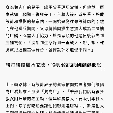
身為鵝肉店的兒子，繼承父業理所當然，但他並非原
本就如此預期。復興美工、台藝大設計系畢業，熱愛
設計和攝影的蔡宗佑，一開始是嚮往做設計師的；然
而在他當兵期間，父母將鵝肉攤生意擴大成為二層樓
的店舖，亟需人手協力，於是孝順的他退伍後就先到
店裡幫忙，「沒想到生意好到一直缺人，想了想，乾
脆就把這裡當做舞台，發揮設計才能也不錯。」
誤打誤撞繼承家業，從興致缺缺到躍躍欲試
山不轉路轉，有設計底子的蔡宗佑開始思考如何讓鵝
肉店看起來不那麼「鵝肉店」，「雖然我們店有很多
叔叔阿姨輩的老主顧，但年齡層偏大，要吸引年輕人
上門，除了好吃也要讓他們想走進店裡。」於是他大
刀闊斧進行店面改裝，融合傳統台味與現代工業風，