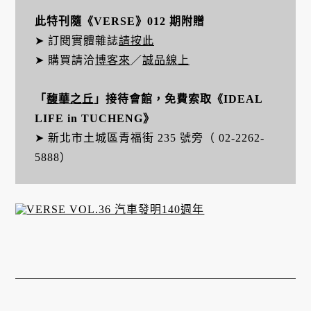
此特刊隨《VERSE》012 期附贈
➤ 訂閱實體雜誌
請按此
➤ 購買請洽
博客來
／
誠品線上
「
馥華之丘
」接待會館，免費索取《IDEAL
LIFE in TUCHENG》
➤ 新北市土城區青福街 235 號旁（ 02-2262-
5888）