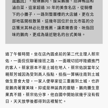
城鵝肉
」。煙燻鵝肉、酸菜鵝腸、招牌鴨血和
滷白菜，這家超過 30 年的美食名店，從騎樓
下的小攤子，一路到整層樓的大店舖，更在北
部地區開枝散葉，這幾年因位於台北市區的分
店獲米其林必比登推薦，讓柔嫩香滑、吮指回
味的鵝肉，更成為遠近馳名的台式美味。
過了午餐時間，坐在店內圓桌前的第二代主理人蔡宗
佑，一面侃侃聊著接班之路，一面親切招呼陸續進門
的客人。蔡家原本不是土城在地人，蔡宗佑說當年父
親蔡芳城因為受到高人指點，掐指一算稱往南到土城
做生意會大發，一家人便舉家從三重搬到土城，也許
是鵝肉著實美味，抑或是神諭真的靈驗，鵝肉攤生意
果真不錯，蔡宗佑分享，他自國中開始就幾乎沒有假
日，天天放學後都得到店裡幫忙。