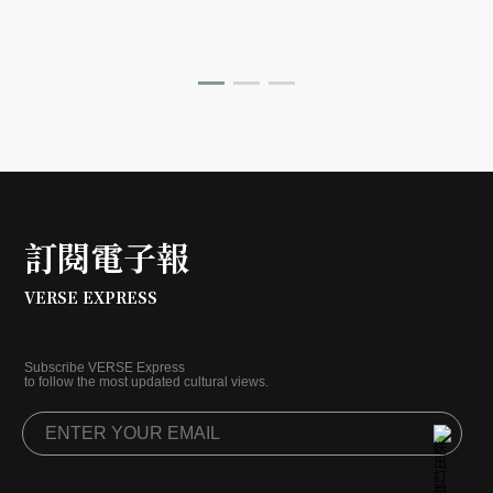
道地的台味記憶。
訂閱電子報
VERSE EXPRESS
Subscribe VERSE Express
to follow the most updated cultural views.