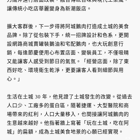
讓傳統小吃店華麗變身為新潮飯店。
擴大客群後，下一步得將阿城鵝肉打造成土城的美食
品牌。除了從包裝下手，統一招牌設計和色系，更開
設網路商城賣罐裝鵝油和宅配鵝肉，也大玩創意行
銷，每逢節慶便用心布置店面、變裝員工，不僅吸睛
又能讓客人感受到節日的氣氛。「經營店面，除了東
西好吃、環境衛生乾淨，更要讓客人看到細節與用
心。」
生活在土城 30 年，他見證了土城發生的改變。從過去
人口少、工廠多的蛋白區，隨著捷運、大型醫院和商
場帶來的紅利，人口大量移入，也間接讓阿城鵝肉的
生意越來越好。他指著牆上寫著「玩在土城，吃在阿
城」的扁額，成為土城美食地景的心願已經實現。