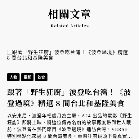
相關文章
Related Articles
人物
電影
飲食
跟著「野生狂廚」波登吃台灣！《波
登過境》精選 8 間台北和基隆美食
以安東尼・波登年輕歲月為主題、A24 出品的電影《野生
狂廚》即將上映，將這位傳奇名廚的故事再度帶到世人眼
前。波登曾在熱門節目《波登過境》造訪台灣，VERSE
特別盤點他來過 8 間台灣美食，重溫狂廚鏡頭下最真實、