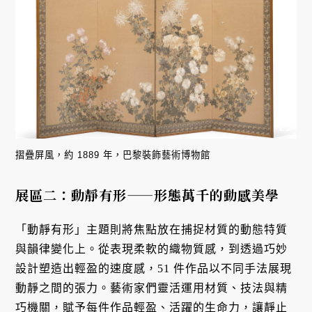
摺疊屏風，約 1889 年，巴黎裝飾藝術博物館
展區二：動靜有形——形態萬千的動感美學
「動靜有形」主題則將焦點放在捕捉材質的動態特質
與韻律變化上。從表現柔軟的織物質感，到透過巧妙
設計塑造出輕盈的速度感，51 件作品以不同手法展現
動靜之間的張力。藝術家們靈活運用材質、技法與精
巧機關，賦予每件作品輕盈、活躍的生命力，讓靜止