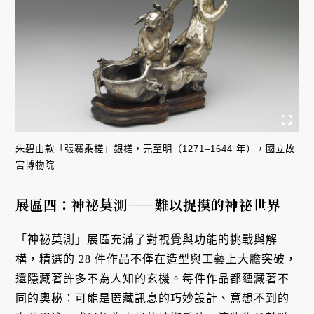
朱碧山款「張騫乘槎」銀槎，元至明（1271–1644 年），國立故
宮博物院
展區四：
神祕莫測——難以捉摸的神祕世界
「神祕莫測」展區充滿了對視覺與功能的挑戰與解
構，精選的 28 件作品不僅在造型與工藝上大膽突破，
還隱藏著許多不為人知的玄機。每件作品都蘊藏著不
同的奧秘：可能是匿藏訊息的巧妙設計、意想不到的