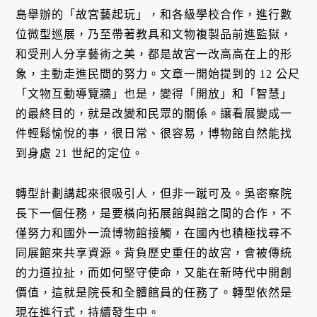
島舉辦的「故宮藝起玩」，和各級學校合作，進行數
位微型巡展，乃至帶著教具和文物複製品前進監獄，
和受刑人分享藝術之美，都是故宮一改高高在上的形
象，主動走進民間的努力。文章一開始提到的 12 公尺
「文物互動導覽牆」也是，變得「開放」和「智慧」
的最終目的，就是改變和民眾的關係。讓看展變成一
件輕鬆愉悅的事，很日常、很容易，博物館自然能找
到身處 21 世紀的定位。
轉型計劃講起來很吸引人，但非一蹴可及。吳密察院
長下一個任務，是要橫向拓展館與館之間的合作，不
僅努力和國外一流博物館接觸，在國內也積極找尋不
同展館來共享資源。背負歷史重任的故宮，會被傳統
的力道拉扯，而如何堅守使命，又能在新時代中開創
價值，這就是院長和全體館員的任務了。轉型依然是
現在進行式，持續發生中。