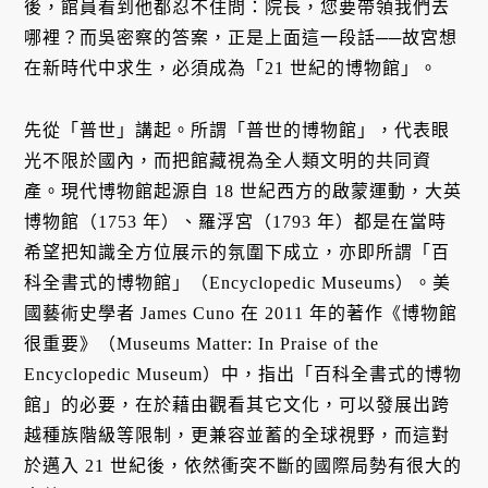
後，館員看到他都忍不住問：院長，您要帶領我們去
哪裡？而吳密察的答案，正是上面這一段話──故宮想
在新時代中求生，必須成為「21 世紀的博物館」。
先從「普世」講起。所謂「普世的博物館」，代表眼
光不限於國內，而把館藏視為全人類文明的共同資
產。現代博物館起源自 18 世紀西方的啟蒙運動，大英
博物館（1753 年）、羅浮宮（1793 年）都是在當時
希望把知識全方位展示的氛圍下成立，亦即所謂「百
科全書式的博物館」（Encyclopedic Museums）。美
國藝術史學者 James Cuno 在 2011 年的著作《博物館
很重要》（Museums Matter: In Praise of the
Encyclopedic Museum）中，指出「百科全書式的博物
館」的必要，在於藉由觀看其它文化，可以發展出跨
越種族階級等限制，更兼容並蓄的全球視野，而這對
於邁入 21 世紀後，依然衝突不斷的國際局勢有很大的