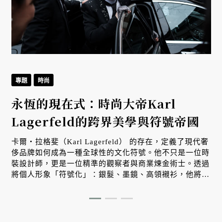
專題
時尚
永恆的現在式：時尚大帝Karl
Lagerfeld的跨界美學與符號帝國
卡爾・拉格斐（Karl Lagerfeld） 的存在，定義了現代奢
侈品牌如何成為一種全球性的文化符號。他不只是一位時
裝設計師，更是一位精準的觀察者與商業煉金術士。透過
將個人形象「符號化」：銀髮、墨鏡、高領襯衫，他將自
己轉化為一個跨越國界的視覺品牌，從而獲得了超越時裝
產業的文化語話權。 從 1983 年接手香奈兒並啟動品牌現
代化，到 2004 年與 H&M 合作開啟高端精品平民化浪
潮，卡爾的一生展現了極致的跨界能力。他在攝影、出版