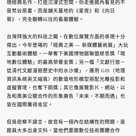
現經典名作、打造沉浸式空間，你走進館內看見的不
是梵谷原畫，而是鋪天蓋地的《星夜》和《向日
葵》，完全翻轉以往的看展體驗。
台灣拜強大的科技之賜，在數位展覽方面的表現十分
傑出。今年登場的「經典之美 — 新媒體藝術展」大玩
互動藝術體驗，一舉奪下美國博物館聯盟繆思獎「現
地數位體驗」的最高榮譽金獎；另一檔「文獻行旅－
從清代文獻漫遊歷史中的水沙連」，運用 GIS（地理
資訊系統英文縮寫）的數值地形模型搭配光雕投影和
虛擬實境，也奪下銅獎；其它像展覽影片、網站、以
及和奧美公關合作的形象廣告「未來，不期而遇」也
皆在國際獲得肯定。
但吳密察不諱言，故宮有一個內在結構性的問題，是
館員大多出身文科，當他們要跟數位技術團體合作