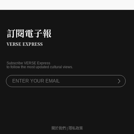
與建築間自由切換，背後支撐他的是一座擁有三十萬冊藏
書的知性軍械庫。本文將探討這位「時尚大帝」如何透過
對好奇心的極度執著與對秩序的掌控，在長達半個世紀的
時光裡始終保持在「現在式」，並在歷史中留下無可取代
訂閱電子報
的符號影響力。
VERSE EXPRESS
Subscribe VERSE Express
to follow the most updated cultural views.
關於我們
|
隱私政策