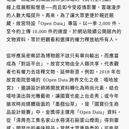
線上逛展輕鬆愜意──而且如今受疫情影響，雲端漫步
的人數大幅提升。再來，為了讓大眾更便於親近館
藏，故宮特設「Open Data」專區，以一季 2,000 件、
至今約上傳 10,000 件的速度，於網站陸續公開館內的
文物資料，等於把觀看和選擇的權力釋放給所有人。
這呼應吳密察認為博物館不該只有單向輸出，而應當
成為「對話平台」。故宮文物由全人類共享，代表觀
者也有權力去詮釋文物、延伸新意。例如，2018 年在
故宮南院登場的《Open Data 跨界文化之夜：嘻哈故
宮》，邀請設計師將開放資料轉化為時尚元素，結合
嘻哈演出與光雕藝術，讓國寶也能上台走秀；或今年
搶攻時尚媒體版面的「墨戲仙草」，是「國寶衍生商
品設計競賽」中，金獎得主運用「Open Data」資料，
從「清周亮工集名家山水冊清石谿雲山煙雨」得到靈
感、開發出的美味甜品。當然大眾更熟悉的，可能是