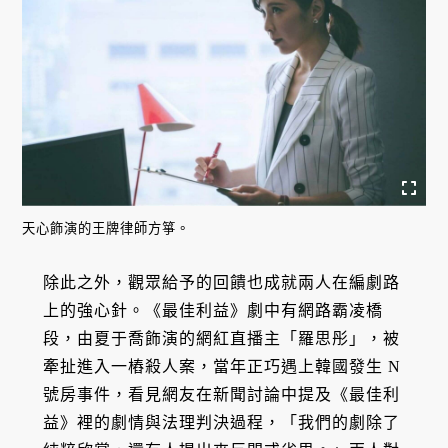
天心飾演的王牌律師方箏。
除此之外，觀眾給予的回饋也成就兩人在編劇路
上的強心針。《最佳利益》劇中有網路霸凌橋
段，由夏于喬飾演的網紅直播主「羅思彤」，被
牽扯進入一樁殺人案，當年正巧遇上韓國發生 N
號房事件，看見網友在新聞討論中提及《最佳利
益》裡的劇情與法理判決過程，「我們的劇除了