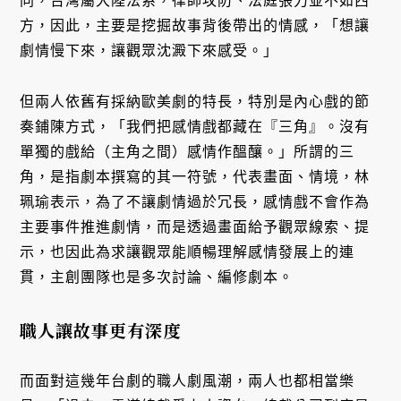
同，台灣屬大陸法系，律師攻防、法庭張力並不如西
方，因此，主要是挖掘故事背後帶出的情感，「想讓
劇情慢下來，讓觀眾沈澱下來感受。」
但兩人依舊有採納歐美劇的特長，特別是內心戲的節
奏鋪陳方式，「我們把感情戲都藏在『三角』。沒有
單獨的戲給（主角之間）感情作醞釀。」所謂的三
角，是指劇本撰寫的其一符號，代表畫面、情境，林
珮瑜表示，為了不讓劇情過於冗長，感情戲不會作為
主要事件推進劇情，而是透過畫面給予觀眾線索、提
示，也因此為求讓觀眾能順暢理解感情發展上的連
貫，主創團隊也是多次討論、編修劇本。
職人讓故事更有深度
而面對這幾年台劇的職人劇風潮，兩人也都相當樂