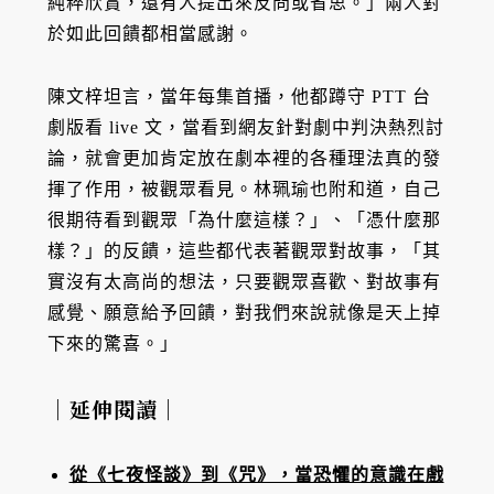
純粹欣賞，還有人提出來反問或省思。」兩人對
於如此回饋都相當感謝。
陳文梓坦言，當年每集首播，他都蹲守 PTT 台
劇版看 live 文，當看到網友針對劇中判決熱烈討
論，就會更加肯定放在劇本裡的各種理法真的發
揮了作用，被觀眾看見。林珮瑜也附和道，自己
很期待看到觀眾「為什麼這樣？」、「憑什麼那
樣？」的反饋，這些都代表著觀眾對故事，「其
實沒有太高尚的想法，只要觀眾喜歡、對故事有
感覺、願意給予回饋，對我們來說就像是天上掉
下來的驚喜。」
｜延伸閱讀｜
從《七夜怪談》到《咒》，當恐懼的意識在戲