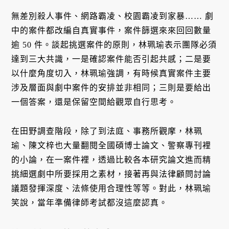
無差別殺人事件、網路霸凌、校園霸凌到家暴…… 劇
中的案件都改編自真實事件，案件篩選來來回回數量
逾 50 件。談起挑選案件的原則，林珮瑜表示團隊必須
達到三大共識，一是確認案件能否引起共感；二是要
以什麼角度切入，林珮瑜強調，有時候真實案件主要
涉及層面與劇中案件的安排並非相同；三則是要給出
一個答案，還是保留空間給觀眾自行思考。
在田野調查階段，除了到法庭、事務所觀摩，林珮
瑜、陳文梓也大量翻閱全國碩博士論文、警察專刊裡
的小論，在一案件裡，透過比較各本研究論文進而精
挑細選劇中所要採用之素材，接著再與法律顧問討論
議題發揮深度、法條使用合理性等等。對此，林珮瑜
笑說，當年準備律師考試都沒這麼認真。