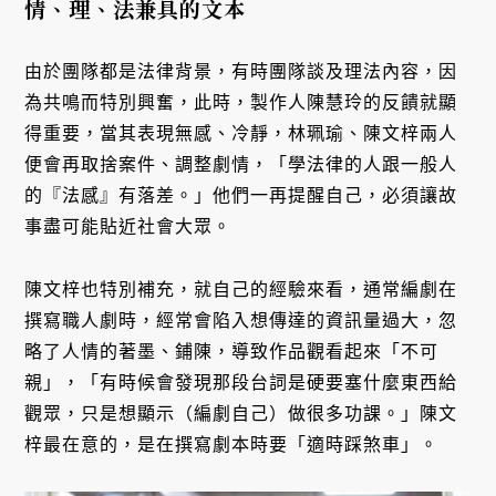
情、理、法兼具的文本
由於團隊都是法律背景，有時團隊談及理法內容，因
為共鳴而特別興奮，此時，製作人陳慧玲的反饋就顯
得重要，當其表現無感、冷靜，林珮瑜、陳文梓兩人
便會再取捨案件、調整劇情，「學法律的人跟一般人
的『法感』有落差。」他們一再提醒自己，必須讓故
事盡可能貼近社會大眾。
陳文梓也特別補充，就自己的經驗來看，通常編劇在
撰寫職人劇時，經常會陷入想傳達的資訊量過大，忽
略了人情的著墨、鋪陳，導致作品觀看起來「不可
親」，「有時候會發現那段台詞是硬要塞什麼東西給
觀眾，只是想顯示（編劇自己）做很多功課。」陳文
梓最在意的，是在撰寫劇本時要「適時踩煞車」。