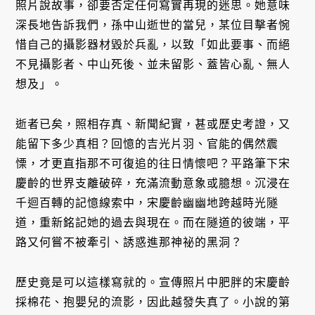
照片說故事，卻要否定任何寫實再現的迷思。她意味
深長地告訴我們，孫中山逝世的當兒，某位目擊者惋
惜自己的攝影器材毀於兵亂，以致「如此要事、而絕
不見攝影者、中山死後、並未留影、蓋皆心亂、無人
想及」。
逝者已矣，照相存真、新聞紀實，甚或歷史考證，又
能留下多少真相？回憶的吉光片羽、官能的偶然震
慄，才更直指那不可復追的往日情懷吧？平路筆下宋
慶齡的世界支離破碎，充滿流動意象或臆想。沉浸在
千迴百轉的記憶線索中，宋慶齡幽幽地跨越時光隧
道，重新銘記她的過去與現在。而在隧道的彼端，平
路又何嘗不被牽引、誘惑進那神祕的黑洞？
歷史竟是可以這樣寫就的。宣傳照片中肥胖的宋慶齡
採棉花、抱嬰兒的流影，因此越發失真了。小說的第