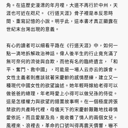
角。在這歷史漫漶的年月哩，大道不再行於中州，天
涯也可近在咫尺。《行道天涯》骨子裡是本反思時
間、重寫記憶的小說。明乎此，這本書才真正顯露在
世紀末台灣出現的意義。
有心的讀者可以細看平路在《行道天涯》中，如何一
點一滴地拆解政治神話。偉人後半生的行止竟充滿了
無可奈何的流徙與自欺，而他有名的臨終遺言，「和
平、奮鬥、救中國」，可能是一場人云亦云的誤會。
女性主義者則應該就著宋慶齡的感情歷練，建立又一
種現代中國女性的欲望論述。她年輕時嫁給老得可以
做爸爸的總理，年老時愛上小得可以做兒孫的侍從。
這是怎樣權力與欲望的錯置故事啊。在一個極度誇張
禁欲的共產時代裡，母儀天下的宋慶齡艱難地找尋情
愛依託，而且愛屋及烏，竟收養了情人的兩個女兒。
風裡來、浪裡去，革命的口號叫得再震天價響，嚇不