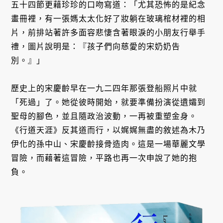
五十四節更藉珍珍的口吻寫道：「尤其恐怖的是紀念
畫冊裡，有一張媽太太化好了妝躺在玻璃棺材裡的相
片，前排站著許多面容悲悽含著眼淚的小朋友行舉手
禮，圖片說明是：『孩子們向慈愛的宋奶奶告
別。』」
歷史上的宋慶齡早在一九二四年那張登船照片中就
「死過」了。她從彼時開始，就要準備扮演從遺孀到
聖母的腳色，並且隨政治波動，一再被重塑金身。
《行道天涯》反其道而行，以娓娓無盡的敘述為木乃
伊化的孫中山、宋慶齡接骨造肉。這是一場華麗文學
冒險，而藉著這冒險，平路也再一次申說了她的抱
負。