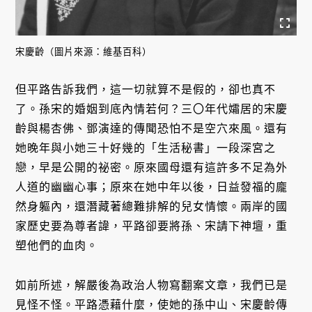
宋慶齡（圖片來源：維基百科）
但平路告訴我們，這一切就算不是假的，卻也真不
了。孫宋的婚姻到底內情若何？三〇年代孀居的宋慶
齡與楊杏佛、鄧演達的傳聞恐怕不是空穴來風。還有
她晚年與小她三十好幾的「生活秘書」一段深宮之
戀，早是公開的祕密。原來國母還有這許多不足為外
人道的幽幽心事；原來在她中年以後，日益發福的龐
然身軀內，還潛藏著總難排解的兒女情懷。兩岸的國
家歷史要為尊者諱，平路卻要將孫、宋請下神壇，重
塑他們的血肉。
如前所述，解嚴後為政治人物寫翻案文章，我們已是
見怪不怪。平路憑藉什麼，使她的孫中山、宋慶齡傳