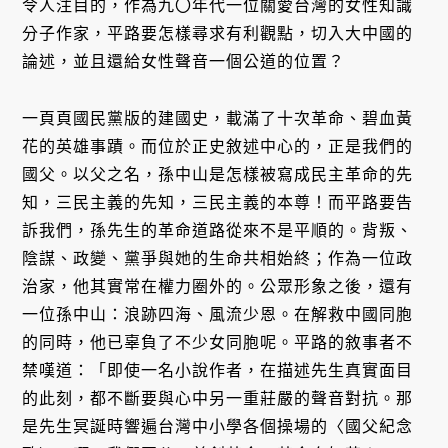
令人注目的，作為九〇年代一位關愛台灣的女性知識
分子作家，平路要怎樣尋求有利觀點，切入大中國的
論述，並且還給女性聲音一個公道的位置？
一頁頁國民黨版的建國史，載滿了十次革命、碧血黃
花的英雄事蹟。而位於正史敘述中心的，正是我們的
國父。以父之名，孫中山是怎樣被寫成民主革命的先
知，三民主義的先知，三民主義的本尊！而平路要告
訴我們，孫先生的革命道路從來不是平順的。背叛、
陰謀、政變、黨爭與她的生命共相始終；作為一位政
治家，他其實常在權力圈外的。公眾形象之後，還有
一位孫中山：浪跡四海、風流少恩。在解救中國同胞
的同時，他已辜負了不少女同胞呢。平路的敘事者不
禁嘆道：「即使一名小說作者，在描述先生真實面目
的此刻，都不斷要與心中另一重莊嚴的聲音對抗。那
是先生冥誕時響遍台灣中小學各個操場的〈國父紀念