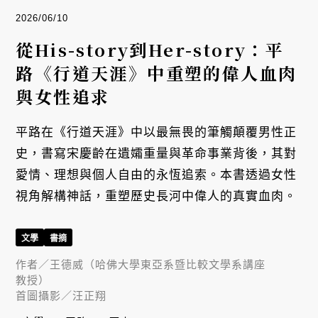
2026/06/10
從His-story到Her-story：平
路《行道天涯》中重塑的偉人血肉
與女性追求
平路在《行道天涯》中以最無畏的筆觸顛覆男性正
史，書寫宋慶齡在遺孀重量與革命事業背後，其對
愛情、理想與個人自由的永恆追索。本書透過女性
視角解構神話，重塑歷史長河中偉人的真實血肉。
文學
書摘
作者／
王德威（哈佛大學東亞系暨比較文學系講座
教授）
首圖攝影／
汪正翔