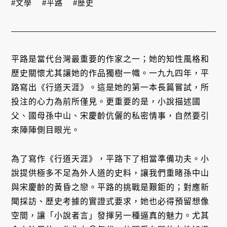
#文學
#平路
#歷史
平路是當代台灣最重要的作家之一；她的知性風格和
歷史關懷尤其讓她的作品獨樹一幟。一九九四年，平
路寫出《行道天涯》。這是她的第一本長篇嘗試，所
投注的心力為前所僅見。更重要的是，小說描述國
父、國母孫中山、宋慶齡伉儷的私密情事，自然要引
來陣陣側目眼光。
為了寫作《行道天涯》，平路下了相當準備功夫。小
說提供極多不足為外人道的史料，讓我們重睹孫中山
與宋慶齡的黃昏之戀。平路的挑戰是艱鉅的；對應新
聞採訪、歷史考據的實證式要求，她也必得預留想像
空間，讓「小說者言」發揮另一種逼真的魅力。尤其