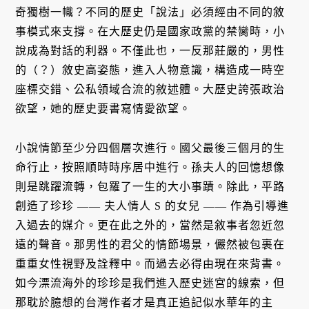
奇獨樹一幟？不同的歷史「說法」必須經由不同的敘
事模式來支撐。在大歷史仍是國家政黨的禁臠時，小
說成為對話的利器。不僅此也，一反那莊嚴的，男性
的（？）敘史高姿態，進入人物意識，構造成一時空
座標交錯、公私領域合流的敘述體。大歷史誇張政治
欲望，她的歷史要書寫情愛欲望。
小說情節至少分四個層次進行。國父最後三個月的生
命行止，按照順時時序居中進行。孫夫人的回憶想像
則是跳躍流轉，包羅了一生的大小事蹟。除此，平路
創造了珍珍 —— 夫人情人 S 的女兒 —— 作為引導進
入過去的媒介。更在此之外的，當然是敘事者忽近忽
遠的聲音。那男性的君父的情節場景，儼然被包裹在
重重女性視野及詮釋中。而過去必得由現在來背書。
如今漂流海外的珍珍是我們進入歷史迷宮的線索，但
那耽於臆想的台灣作者才是真正追記似水華年的主