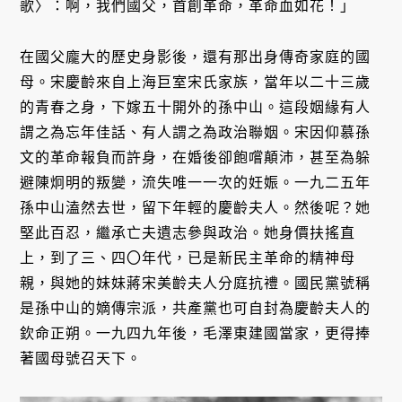
歌〉：啊，我們國父，首創革命，革命血如花！」
在國父龐大的歷史身影後，還有那出身傳奇家庭的國
母。宋慶齡來自上海巨室宋氏家族，當年以二十三歲
的青春之身，下嫁五十開外的孫中山。這段姻緣有人
謂之為忘年佳話、有人謂之為政治聯姻。宋因仰慕孫
文的革命報負而許身，在婚後卻飽嚐顛沛，甚至為躲
避陳炯明的叛變，流失唯一一次的妊娠。一九二五年
孫中山溘然去世，留下年輕的慶齡夫人。然後呢？她
堅此百忍，繼承亡夫遺志參與政治。她身價扶搖直
上，到了三、四〇年代，已是新民主革命的精神母
親，與她的妹妹蔣宋美齡夫人分庭抗禮。國民黨號稱
是孫中山的嫡傳宗派，共產黨也可自封為慶齡夫人的
欽命正朔。一九四九年後，毛澤東建國當家，更得捧
著國母號召天下。