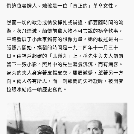
倒這位老婦人。她確是一位「真正的」革命女性。
然而一切的政治或情欲掙扎或辯證，都要隨時間的流
逝，灰飛煙滅。緬懷前輩人物不可言說的祕辛軼事，
平路發展了小說家獨有的想像力量。她的敘述是由一
張照片開始，攝製的時間是一九二四年十一月三十
日。由神戶起碇的「北嶺丸」上，孫先生與夫人匆匆
留下一張小影。照片中的先生暮氣沉沉，而有病容。
身旁的夫人身穿著皮帽皮衣，雙眉微蹙，望著另一方
向。兩人各有所思，而一剎那間的失神凝眸，被開麥
拉眼凍結成一幀歷史寫真。