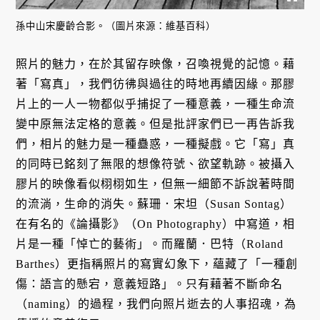
孫中山宋慶齡合影。（圖片來源：維基百科）
照片的魅力，在於其留存映像，召喚視覺的記憶。藉
著「寫真」，我們彷彿與過往的時地再續因緣。那膠
片上的一人一物都似乎捕捉了一種意義，一種生命流
變中原無法定格的意義。但是批評家們已一再告訴我
們，相片的魅力是一種蠱惑，一種擬戲。它「寫」真
的同時已銘刻了無限的想像符號、欲望軌跡。被攝入
膠片的映像看似栩栩如生，但無一細節不訴說著時間
的流淌，生命的消失。蘇珊．宋坦（Susan Sontag）
在有名的《論攝影》（On Photography）中寫道，相
片是一種「悼亡的藝術」。而羅蘭．巴特（Roland
Barthes）更指稱照片的寫實幻象下，蘊藏了「一種創
傷：語言的懸宕，意義短路」。只有藉著不斷命名
（naming）的過程，我們向照片逝去的人事招魂，為