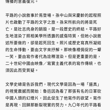
傳播的意義復元。
平路的小說敘事於焉登場。孫中山與宋慶齡的起程照
片也啟動了平路的文字之旅。孫宋所航向的將是死
亡，是壯志肉身的銷毀，是一段歷史的終結。平路好
生地渲染了照相美學所透露的感傷特質，但她小說敘
述所要做的，卻是起死回生。照片或歷史寫真所凝結
的生命悸動，要由文字來抒解。那映像裡侷促的一顰
一笑，要由寫作者代為詮釋渲染。但是更重要的是，
二十世紀中國由映像／寫實主義代表的寫作傳統，也
須因此而受質疑。
文學史總是告訴我們，現代文學是因為一場「逼真」
的視覺震撼而開始：魯迅因為看了那張有名的日軍砍
中國人頭的幻燈片，因此促生了他寫作的欲望。寫作
是再現、回歸那斷裂現實的努力。九〇年代的平路看