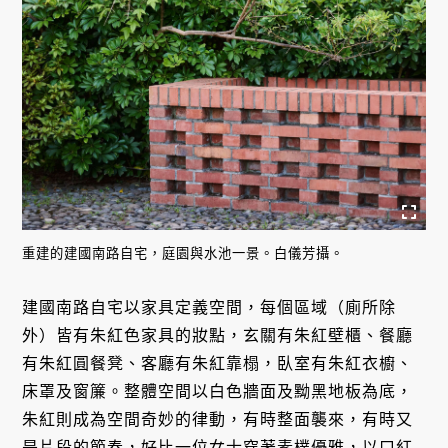
重建的建國南路自宅，庭園與水池一景。白儀芳攝。
建國南路自宅以家具定義空間，每個區域（廁所除
外）皆有朱紅色家具的妝點，玄關有朱紅壁櫃、餐廳
有朱紅圓餐凳、客廳有朱紅靠榻，臥室有朱紅衣櫥、
床罩及窗簾。整體空間以白色牆面及黝黑地板為底，
朱紅則成為空間奇妙的律動，有時整面襲來，有時又
是片段的節奏，好比一位女士穿著素樸優雅，以口紅