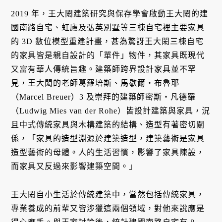
2019 年，王大閎建築研究與保存學會啟動王大閎的建
國南路自宅、虹廬及弘英別墅等三棟自宅裡主要家具
的 3D 數位模型重建計畫，甚為驚訝王大閎三棟自宅
的家具皆是親自設計的「單件」物件，其家具既現代
又富有華人傳統旨趣。建築師跨界設計家具並不罕
見，王大閎的老師葛羅培斯、馬歇爾・布魯耶
（Marcel Breuer）3 及崇拜的建築師密斯・凡德羅
（Ludwig Mies van der Rohe）皆設計建築與家具，況
且中式傳統家具與木構建築的結構、造型有著密切關
係，「家具的造型淵源於建築造型，建築藝術是家具
造型藝術的母體。人的生活習慣，影響了家具陳設，
而家具又反過來影響建築空間。」
王大閎自小生活於傳統建築中，當然包括傳統家具，
專業養成的前輩又皆涉獵這兩個領域，對他來說應是