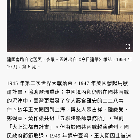
建國南路自宅舊照，夜景。圖片出自《今日建築》雜誌，1954 年
10 月，第 5 期。
1945 年第二次世界大戰落幕。1947 年美國發起馬歇
爾計畫，協助歐洲重建；中國境內卻仍陷在國共內戰
的泥淖中，臺灣更爆發了令人寢食難安的二二八事
件。該年王大閎回到上海，與友人陳占祥、陸謙受、
鄭觀萱、黃作燊共組「五聯建築師事務所」，規劃
「大上海都市計畫」。但由於國共內戰越演越烈，國
民政府節節敗退，1949 年退守臺灣，王大閎因此被迫