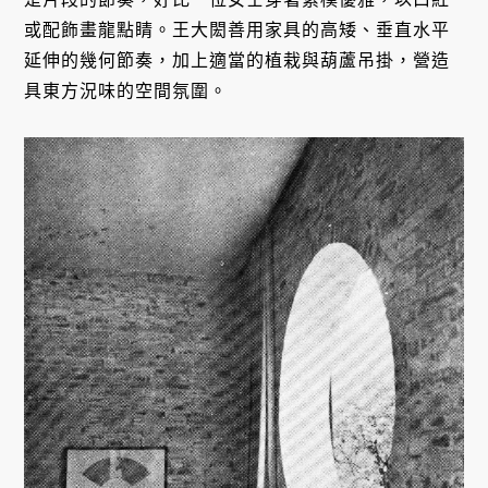
或配飾畫龍點睛。王大閎善用家具的高矮、垂直水平
延伸的幾何節奏，加上適當的植栽與葫蘆吊掛，營造
具東方況味的空間氛圍。