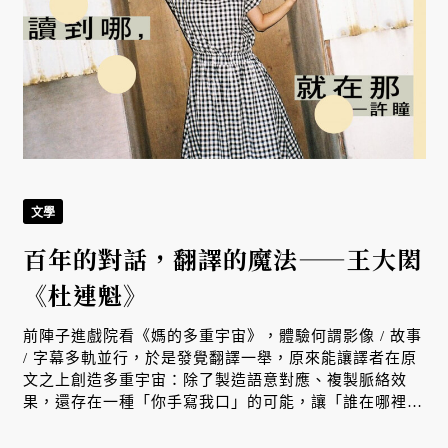
文學
開
百年的對話，翻譯的魔法——王大閎
《杜連魁》
前陣子進戲院看《媽的多重宇宙》，體驗何謂影像 / 故事
/ 字幕多軌並行，於是發覺翻譯一舉，原來能讓譯者在原
文之上創造多重宇宙：除了製造語意對應、複製脈絡效
果，還存在一種「你手寫我口」的可能，讓「誰在哪裡為
何翻譯」的疑問夾藏文本中。而王大閎譯寫的《杜連魁》
一作，便藉靈與肉的關係，讓原文與翻譯、城市及生活碰