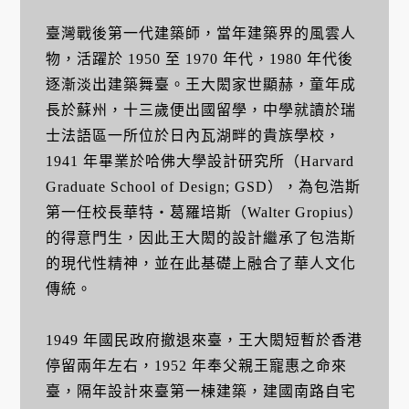
臺灣戰後第一代建築師，當年建築界的風雲人
物，活躍於 1950 至 1970 年代，1980 年代後
逐漸淡出建築舞臺。王大閎家世顯赫，童年成
長於蘇州，十三歲便出國留學，中學就讀於瑞
士法語區一所位於日內瓦湖畔的貴族學校，
1941 年畢業於哈佛大學設計研究所（Harvard
Graduate School of Design; GSD），為包浩斯
第一任校長華特・葛羅培斯（Walter Gropius）
的得意門生，因此王大閎的設計繼承了包浩斯
的現代性精神，並在此基礎上融合了華人文化
傳統。
1949 年國民政府撤退來臺，王大閎短暫於香港
停留兩年左右，1952 年奉父親王寵惠之命來
臺，隔年設計來臺第一棟建築，建國南路自宅