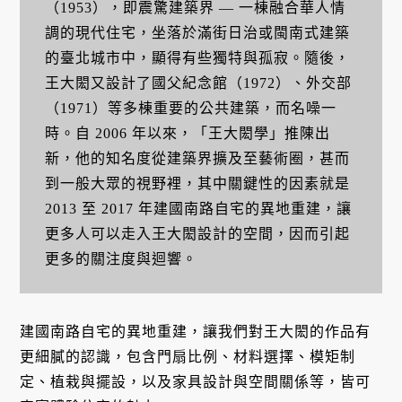
（1953），即震驚建築界 — 一棟融合華人情
調的現代住宅，坐落於滿街日治或閩南式建築
的臺北城市中，顯得有些獨特與孤寂。隨後，
王大閎又設計了國父紀念館（1972）、外交部
（1971）等多棟重要的公共建築，而名噪一
時。自 2006 年以來，「王大閎學」推陳出
新，他的知名度從建築界擴及至藝術圈，甚而
到一般大眾的視野裡，其中關鍵性的因素就是
2013 至 2017 年建國南路自宅的異地重建，讓
更多人可以走入王大閎設計的空間，因而引起
更多的關注度與迴響。
建國南路自宅的異地重建，讓我們對王大閎的作品有
更細膩的認識，包含門扇比例、材料選擇、模矩制
定、植栽與擺設，以及家具設計與空間關係等，皆可