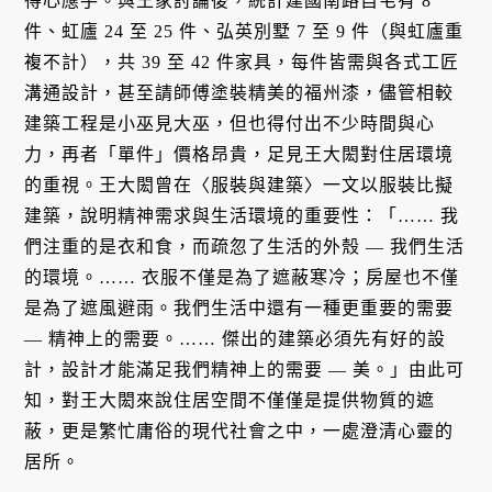
得心應手。與王家討論後，統計建國南路自宅有 8
件、虹廬 24 至 25 件、弘英別墅 7 至 9 件（與虹廬重
複不計），共 39 至 42 件家具，每件皆需與各式工匠
溝通設計，甚至請師傅塗裝精美的福州漆，儘管相較
建築工程是小巫見大巫，但也得付出不少時間與心
力，再者「單件」價格昂貴，足見王大閎對住居環境
的重視。王大閎曾在〈服裝與建築〉一文以服裝比擬
建築，說明精神需求與生活環境的重要性：「…… 我
們注重的是衣和食，而疏忽了生活的外殼 — 我們生活
的環境。…… 衣服不僅是為了遮蔽寒冷；房屋也不僅
是為了遮風避雨。我們生活中還有一種更重要的需要
— 精神上的需要。…… 傑出的建築必須先有好的設
計，設計才能滿足我們精神上的需要 — 美。」由此可
知，對王大閎來說住居空間不僅僅是提供物質的遮
蔽，更是繁忙庸俗的現代社會之中，一處澄清心靈的
居所。