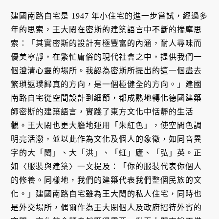
建國南路自宅是 1947 年小住宅的進一步嘗試，經過多
年的思索，王大閎在密斯的建築語言中不斷的揣摩思
索：「其實密斯的設計有極豐富的內涵，耐人尋味而
優美寧靜，在繁忙庸俗的現代社會之中，提供我們一
個澄清心靈的場所。我認為密斯所提出的這一個盡去
繁瑣返璞歸真的方向，是一個極健全的方向。」建國
南路自宅從空間設計到細節，都成熟地轉化德國建築
師密斯的建築語言，實踐了東方文化中恬靜的生活
觀。王大閎也更大膽地運用「朱紅色」，使空間色調
明亮活潑，並以此作為文化及個人的象徵，如同音異
字的大「閎」、大「洪」、「虹」廬、「弘」英。正
如〈服裝與建築〉一文提及：「你的服裝代表你個人
的修養。同樣地，我們的建築代表我們整個民族的文
化。」建國南路自宅雖為王大閎的私人住宅，同時也
是外交場所，偶爾作為王大閎個人及政府招待外賓的