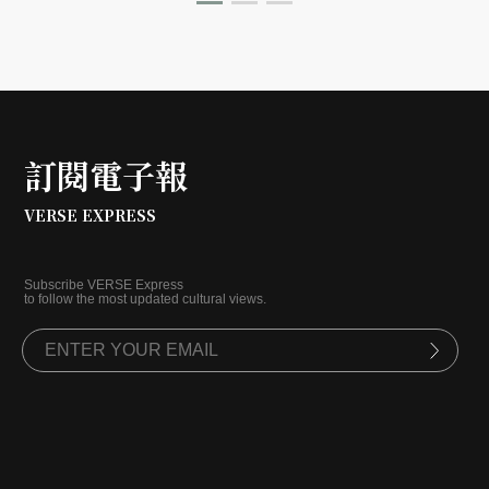
撞輝映。
訂閱電子報
VERSE EXPRESS
Subscribe VERSE Express
to follow the most updated cultural views.