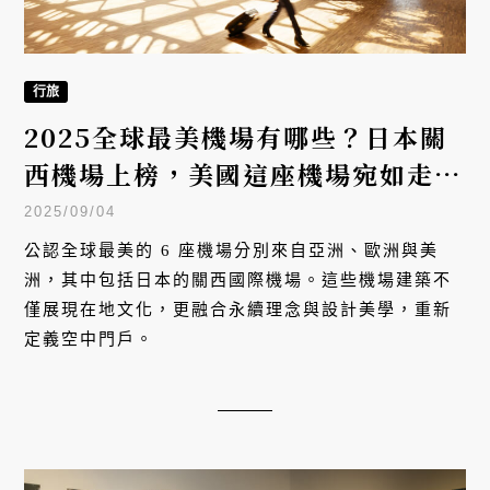
行旅
2025全球最美機場有哪些？日本關
西機場上榜，美國這座機場宛如走進
森林秘境
2025/09/04
公認全球最美的 6 座機場分別來自亞洲、歐洲與美
洲，其中包括日本的關西國際機場。這些機場建築不
僅展現在地文化，更融合永續理念與設計美學，重新
定義空中門戶。