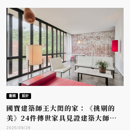
書摘
設計
國寶建築師王大閎的家：《挑剔的
美》24件傳世家具見證建築大師的
生活美學
2025/09/28