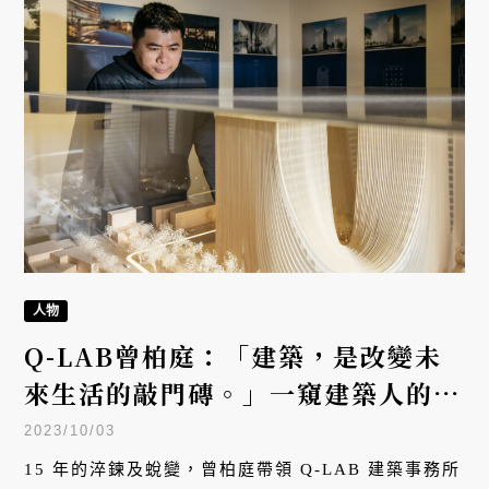
人物
Q-LAB曾柏庭：「建築，是改變未
來生活的敲門磚。」一窺建築人的創
業與創見
2023/10/03
15 年的淬鍊及蛻變，曾柏庭帶領 Q-LAB 建築事務所