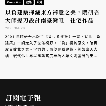
Promotion
建築
設計
以負建築揮灑東方禪意之美，隈研吾
大師操刀設計南臺灣唯一住宅作品
2023/04/28
2004 年隈研吾出版了《負ける建築》一書，就此「負
建築」一詞走入了世俗視野。「負」視其原文，確實
取其敗北之意。字詞的反面便是勝建築，例如摩天大
樓，現代化世界以建築高度奉為人類文明發展的圭
臬，越高越代表能與天爭地，彷彿創世紀的巴別塔再
現，最好還要被眾生凝視，成為特立獨行的地標
（landmark），在廣袤地圖上成為一筆螢光標記，隈
研吾認為這都忽略了建築存在的本質。
訂閱電子報