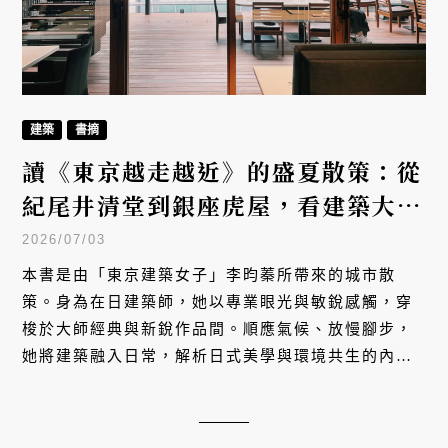
建築
書摘
讀《東京越走越近》的盛夏散策：從
紀尾井清堂到銀座虎屋，看建築大師
內藤廣如何用極致空間安撫城市的焦
2026/07/03
躁
本書是由「東京建築女子」李昀蓁所帶來的城市散
策。身為在日建築師，她以專業眼光與敏銳感觸，穿
梭於大師經典與新銳作品間。順應氣候、放慢腳步，
她將建築融入日常，解析日式美學與環境共生的內
涵，跟著李昀蓁的腳步，一起在東京漫步中，越走越
近、看見內心。