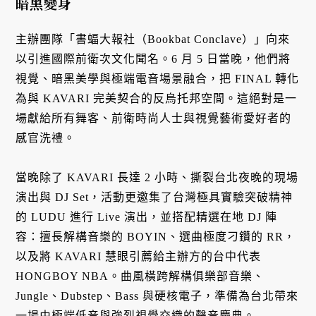
暗黑變身
主辦團隊「書蝠大報社（Bookbat Conclave）」向來
以引進國際前衛次文化聞名。6 月 5 日當晚，他們將
視覺、暗黑美學與極端電音場景融合，把 FINAL 轉化
為與 KAVARI 完美契合的反烏托邦空間。這絕對是一
場獻給所有舞客、前衛時尚人士與視覺藝術愛好者的
感官洗禮。
當晚除了 KAVARI 長達 2 小時、撕裂台北夜晚的現場
演出與 DJ Set，活動更邀集了台灣極具實驗突破精神
的 LUDU 進行 Live 演出，並搭配精選在地 DJ 陣
容：擅長解構音樂的 BOYIN、選曲極度刁鑽的 RR，
以及將 KAVARI 慧眼引薦給主辦方的台中代表
HONGBOY NBA。曲風橫跨解構俱樂部音樂、
Jungle、Dubstep、Bass 與硬核電子，準備為台北帶來
一場由極端低音與強烈視覺交織的聲音慶典。