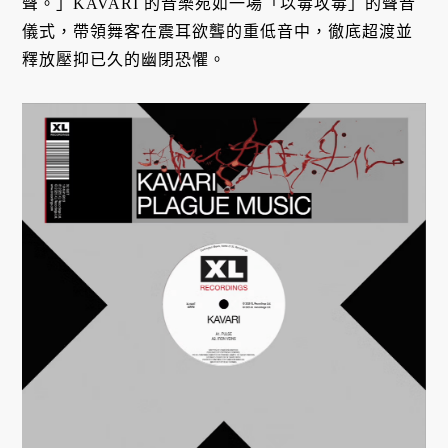
聲。」KAVARI 的音樂宛如一場「以毒攻毒」的聲音
儀式，帶領舞客在震耳欲聾的重低音中，徹底超渡並
釋放壓抑已久的幽閉恐懼。