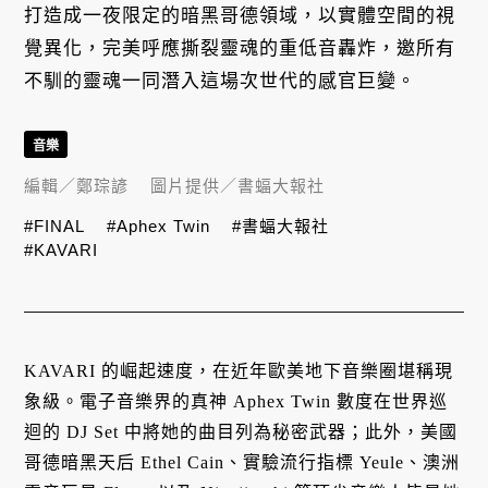
打造成一夜限定的暗黑哥德領域，以實體空間的視
覺異化，完美呼應撕裂靈魂的重低音轟炸，邀所有
不馴的靈魂一同潛入這場次世代的感官巨變。
音樂
編輯／
鄭琮諺
圖片提供／
書蝠大報社
#FINAL
#Aphex Twin
#書蝠大報社
#KAVARI
KAVARI 的崛起速度，在近年歐美地下音樂圈堪稱現
象級。電子音樂界的真神 Aphex Twin 數度在世界巡
迴的 DJ Set 中將她的曲目列為秘密武器；此外，美國
哥德暗黑天后 Ethel Cain、實驗流行指標 Yeule、澳洲