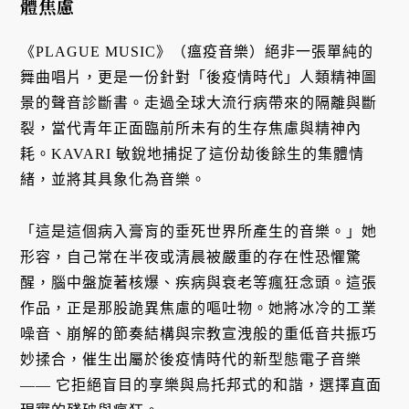
體焦慮
《PLAGUE MUSIC》（瘟疫音樂）絕非一張單純的
舞曲唱片，更是一份針對「後疫情時代」人類精神圖
景的聲音診斷書。走過全球大流行病帶來的隔離與斷
裂，當代青年正面臨前所未有的生存焦慮與精神內
耗。KAVARI 敏銳地捕捉了這份劫後餘生的集體情
緒，並將其具象化為音樂。
「這是這個病入膏肓的垂死世界所產生的音樂。」她
形容，自己常在半夜或清晨被嚴重的存在性恐懼驚
醒，腦中盤旋著核爆、疾病與衰老等瘋狂念頭。這張
作品，正是那股詭異焦慮的嘔吐物。她將冰冷的工業
噪音、崩解的節奏結構與宗教宣洩般的重低音共振巧
妙揉合，催生出屬於後疫情時代的新型態電子音樂
—— 它拒絕盲目的享樂與烏托邦式的和諧，選擇直面