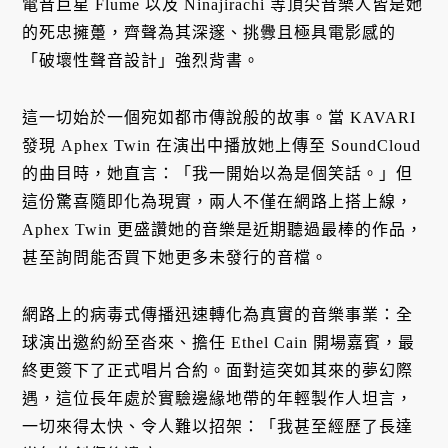
電音巨星 Flume 以及 Ninajirachi 等頂尖音樂人皆是她
的死忠擁躉，齊聲為其深邃、挑釁且極具電影感的
「破壞性聲音設計」強烈背書。
這一切始於一個宛如都市傳說般的故事。當 KAVARI
發現 Aphex Twin 在演出中播放她上傳至 SoundCloud
的曲目時，她直言：「我一開始以為是個笑話。」但
這份驚喜隨即化為現實，兩人不僅在網路上搭上線，
Aphex Twin 更盛讚她的音樂是近期聽過最棒的作品，
甚至詢問能否買下她更多未發行的音檔。
網路上的病毒式傳播迅速轉化為真實的音樂事業：全
球演出邀約紛至沓來、擔任 Ethel Cain 開場嘉賓，最
終更簽下了正式唱片合約。面對這突如其來的夢幻際
遇，這位長年處於實驗邊緣地帶的年輕製作人坦言，
一切來得太快、令人難以招架：「我甚至經歷了長達