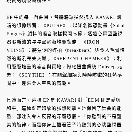
現實的殘破與瘋狂。
EP 中的每一首曲目，皆將聽眾猛然拽入 KAVARI 幽
暗的想像切面：《PULSE》：以知名微恐動畫《Salad
Fingers》顫抖的嗓音取樣揭開序幕，透過心電圖監視
器般斷續的嗶嗶聲逐漸堆疊動能；《IRON
VEINS》：將急促的碎拍（breakbeats）與令人毛骨悚
然的嘶吼完美交織；《SERPENT CHAMBER》：利
用層層堆疊的噪音與質地，徹底扭曲傳統 Dubstep 元
素；《SCYTHE》：在悶聲細語與陣陣咳嗽的狂熱夢
魘中，迎來令人窒息的高潮。
具體而言，這張 EP 是 KAVARI 對「EDM 即是愛與
和平」這種既定印象的強烈反擊。她保留了舞曲的能
量，卻注入令人反胃的深層恐懼。「你聽到的不是甜
美的旋律，而是你身上插著管子時聽到的心跳監視器