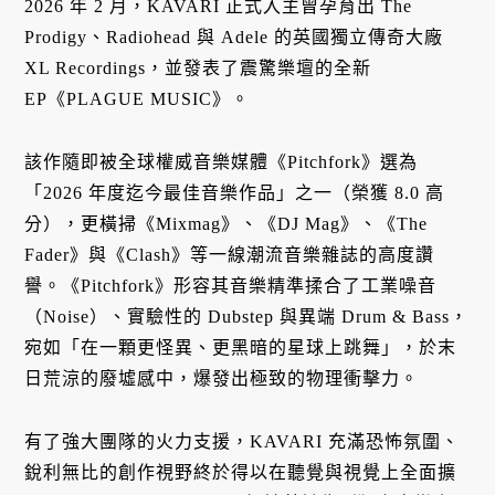
2026 年 2 月，KAVARI 正式入主曾孕育出 The
Prodigy、Radiohead 與 Adele 的英國獨立傳奇大廠
XL Recordings，並發表了震驚樂壇的全新
EP《PLAGUE MUSIC》。
該作隨即被全球權威音樂媒體《Pitchfork》選為
「2026 年度迄今最佳音樂作品」之一（榮獲 8.0 高
分），更橫掃《Mixmag》、《DJ Mag》、《The
Fader》與《Clash》等一線潮流音樂雜誌的高度讚
譽。《Pitchfork》形容其音樂精準揉合了工業噪音
（Noise）、實驗性的 Dubstep 與異端 Drum & Bass，
宛如「在一顆更怪異、更黑暗的星球上跳舞」，於末
日荒涼的廢墟感中，爆發出極致的物理衝擊力。
有了強大團隊的火力支援，KAVARI 充滿恐怖氛圍、
銳利無比的創作視野終於得以在聽覺與視覺上全面擴