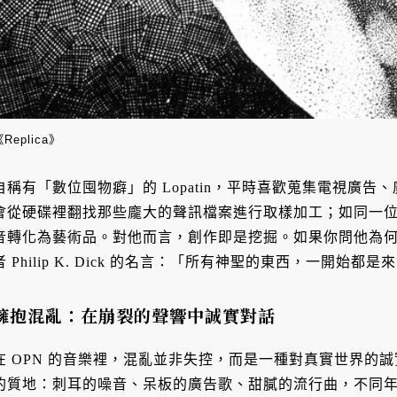
Replica》
自稱有「數位囤物癖」的 Lopatin，平時喜歡蒐集電視廣
會從硬碟裡翻找那些龐大的聲訊檔案進行取樣加工；如同一
音轉化為藝術品。對他而言，創作即是挖掘。如果你問他為
者 Philip K. Dick 的名言：「所有神聖的東西，一開始都
擁抱混亂：在崩裂的聲響中誠實對話
在 OPN 的音樂裡，混亂並非失控，而是一種對真實世界的
的質地：刺耳的噪音、呆板的廣告歌、甜膩的流行曲，不同