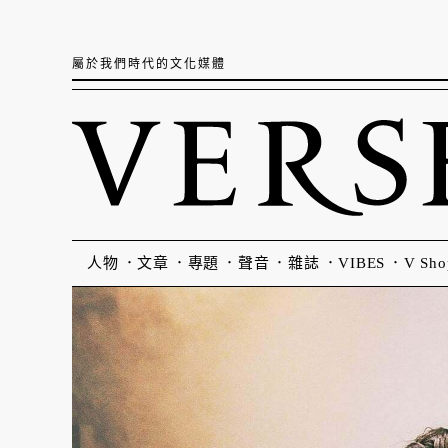
屬於我們時代的文化媒體
人物
文章
專題
聲音
雜誌
VIBES
V Sho