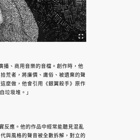
告、廣播、商用音樂的音檔。創作時，他
位拾荒者，將廉價、庸俗、被遺棄的聲
何這麼做，他會引用《銀翼殺手》原作
是來自垃圾堆。」
誠實反應。他的作品中經常能聽見混亂
年代與風格的聲音被全數拆解，對立的