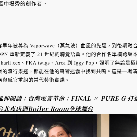
盃中場秀的創作者。
從早年被尊為 Vaporwave（蒸氣波）曲風的先驅，到後期
OPN 重新定義了 21 世紀的聽覺語彙。他的合作名單橫跨坂本龍一
Charli xcx、FKA twigs、Arca 到 Iggy Pop，
悅的流行樂迷，都能在他的聲響迷霧中找到共鳴。這是一場
構與感官重組的當代藝術實踐。
延伸閱讀：
台灣電音革命：FINAL × PURE G
台北夜店到Boiler Room全球舞台