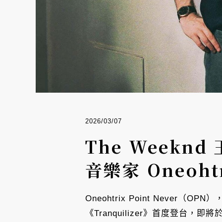
2026/03/07
The Weekn
音樂家 Oneohtr
Oneohtrix Point Neve
《Tranquilizer》首度登台，即將於