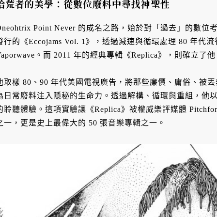
拾荒者的美學：從數位廢料中尋找神聖性
Oneohtrix Point Never 的成名之路，始於對「過去」的數位考古
發行的《Eccojams Vol. 1》，透過減速與循環處理 80
Vaporwave。而 2011 年的經典專輯《Replica》，則
他取樣 80、90 年代美國電視廣告，將那些廉價、庸俗、
為日常廢料注入隱秘的生命力。透過解構、循環與重組，他
的聆聽體驗。這項實驗讓《Replica》被權威樂評媒體 Pitchfo
之一，更是史上最偉大的 50 張音樂專輯之一。