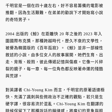
千明官是一個在四十歲左右，好不容易籌備的電影被
推翻，因為生活艱難，在弟弟的勸說下才開始寫小說
的奇特男子。
2004 出版的《鯨》在距離快 20 年之後的 2023 年入
圍國際布克獎，那種跨越時代，歷久不衰的文學性，
被譽為韓國版的《百年孤寂》。《鯨》並非一部線性
敘述的小說，由多位女人的故事展開，她們生育、出
走、背叛、殺戮，彼此傳遞記憶與傷痕。它像一片碎
裂的鏡子，每一章、每一位角色都反映著命運的殘酷
與荒謬。
對英譯者 Chi-Young Kim 而言，千明官的原著語速極
快、充滿了諷刺與些微政治不正確的觀點，若只是生
硬字譯，很容易流於混亂。Chi-Young Kim 在翻譯的
時候保留下了那種說話的韻律感，將魔幻的意象與粗