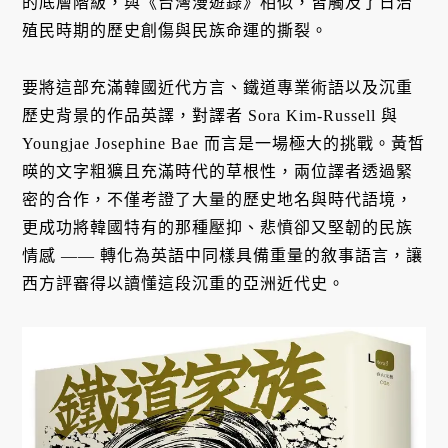
的底層階級，與《台灣漫遊錄》相似，皆觸及了日治
殖民時期的歷史創傷與民族命運的撕裂。
要將這部充滿韓國近代方言、鐵道專業術語以及沉重
歷史背景的作品英譯，對譯者 Sora Kim-Russell 與
Youngjae Josephine Bae 而言是一場極大的挑戰。黃皙
暎的文字粗獷且充滿時代的草根性，兩位譯者透過緊
密的合作，不僅考證了大量的歷史地名與時代語境，
更成功將韓國特有的那種壓抑、悲憤卻又堅韌的民族
情感 —— 轉化為英語中同樣具備重量的敘事語言，讓
西方評審得以讀懂這段沉重的亞洲近代史。