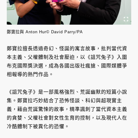
鄭寶拉與 Anton Hur© David Parry/PA
鄭寶拉擅長透過奇幻、怪誕的寓言故事，批判當代資
本主義、父權體制及社會壓迫，以《詛咒兔子》入圍
布克國際獎決選，成為各國出版社瘋搶、國際媒體爭
相報導的熱門作品。
《詛咒兔子》是一部風格強烈、荒誕幽默的短篇小說
集。鄭寶拉巧妙結合了恐怖怪談、科幻與超現實主
義，藉由荒誕驚悚的故事，精準諷刺了當代資本主義
的貪婪、父權社會對女性生育的控制，以及現代人在
冷酷體制下被異化的恐懼。