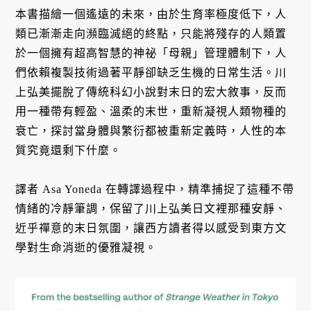
本書描繪一個遙遠的未來，由於生育率極度低下，人
類已漸漸走向瀕臨滅絕的終點，只能將殘存的人類置
於一個擁有超高智慧的神祕「母親」管理體制下，人
們依賴複製技術過著平靜卻缺乏生機的日常生活。川
上弘美擺脫了傳統科幻小說對末日的宏大敘事，反而
用一種帶有輕盈、溫柔的末世，重新凝視人類物種的
衰亡，探討當身體與繁衍都被重新定義時，人性的本
質究竟還剩下什麼。
譯者 Asa Yoneda 在轉譯過程中，精準捕捉了這種不帶
情緒的冷靜筆調，保留了川上弘美日文裡那種安靜、
近乎禪意的末日氛圍，讓西方讀者得以感受到東方文
學對生命消逝的優雅凝視。