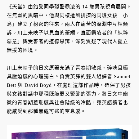
《天堂》由飽受同學殘酷霸凌的 14 歲男孩視角展開。
在無盡的黑暗中，他與同樣遭到排擠的同班女孩「小
島」建立了秘密的往來，兩人在痛苦的深淵中互相傾
訴。川上未映子以見血的筆觸，直面霸凌者的「純粹
惡意」與受害者的道德思辨，深刻質疑了現代人孤立
無援的困境。
川上未映子的日文原著充滿了青春期敏感、碎唸且極
具壓迫感的心理獨白。負責英譯的雙人組譯者 Samuel
Bett 與 David Boyd，在處理這部作品時，確保了男孩
與女孩對話中那種既脆弱又緊繃的張力，將日文中幽
微的青春期羞恥感與社會階級的冷酷，讓英語讀者也
能感受到那種無處可逃的窒息感。