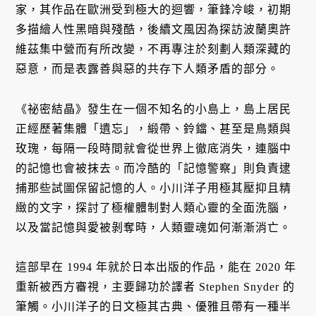
家，其作品在歐洲受到極大的迴響，筆鋒冷峻，初期
多描繪人性黑暗與殘酷，後續文風因為探訪波蘭奧許
維茲集中營而有所改變，不再專注於刻劃人類深藏的
惡意，而是表露善與惡的共存下人類矛盾的部分。
《祕密結晶》發生在一個不知名的小島上，島上居民
正經歷著集體「遺忘」，緞帶、鈴鐺、甚至是鳥類與
玫瑰，每隔一段時間就會從世界上徹底消失，連腦中
的記憶也會被抹去。而冷酷的「記憶警察」則負責逮
捕那些試圖保留記憶的人。小川洋子用極其壓抑且精
緻的文字，探討了極權體制對人類心靈的全面洗腦，
以及當記憶與愛被剝奪時，人類靈魂如何漸漸消亡。
這部早在 1994 年就於日本出版的作品，能在 2020 年
重新被西方審視，主要歸功於譯者 Stephen Snyder 的
筆觸。小川洋子的日文極其古典、優雅且帶有一種半