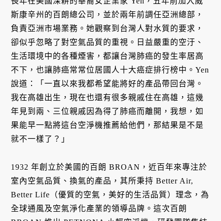
長年在美國深耕的華裔女企業家 Yen，五年前加入威
斯康辛州的百朗總公司，並於兩年前調任亞洲總部，
負責亞洲市場業務。她觀察到台灣人對水質的要求，
卻似乎忽略了對空氣品質的重視。日益嚴重的空汙、
生活環境中的各種煙害，都讓台灣肺癌的發生率居高
不下，也讓肺癌常常位居國人十大癌症排行榜中。Yen
說道：「一直以來我都希望能將好的產品帶回台灣。
我在高雄出生，現在也還有很多親戚住在高雄，這幾
年見到兩、三位親戚因為得了肺癌而離開，我想，如
果能早一點將這台空淨機推薦給他們，那結果是不是
就不一樣了？」
1932 年創立於美國的百朗 BROAN，近百年來專注於
室內空氣品質、換氣的產品，其所秉持 Better Air,
Better Life（優質的空氣，美好的生活品質）理念，為
全球通風及空氣淨化產業的領導品牌。這次百朗