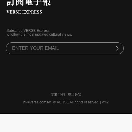
訂閱電子報
VERSE EXPRESS
Subscribe VERSE Express
to follow the most updated cultural views.
關於我們
|
隱私政策
hi@verse.com.tw
|
© VERSE All rights reserved. | vm2