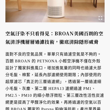
空氣汙染不只看得見：BROAN美國百朗的空
氣清淨機層層過濾技術，徹底清除隱形威脅
面對不良的空氣品質，單單只有過濾空氣是不夠的。
百朗 BROAN 的 PETNONA 小輕空淨機不僅在外殼
設計了獨家斜進風口，增加進氣量的同時也過濾大部
分毛髮、棉絮，延長內部濾網使用期限；內部使用的
超厚濾芯「真正的三層過濾網」，透過第一層過濾細
小毛髮、灰塵、第二層 HEPA13 濾網過濾 PM1、
PM2.5、PM10 的細小懸浮微粒、第三層改性活性炭濾
網更是提高了甲醛淨化的效果，再將過濾的空氣以百
朗 BROAN 獨家的 Puryna 鉑納淨技術，產出業界最