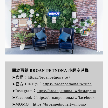
關於百朗 BROAN PETNONA 小輕空淨機
➤官網：
https://broanpetnona.tw
/
➤官方 LINE@：
https://broanpetnona.tw/line
➤Instagram：
https://broanpetnona.tw/instagram
➤Facebook：
https://broanpetnona.tw/facebook
➤MOMO：
https://broanpetnona.tw/momo