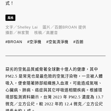
式！
風格
文字／
Shelley Lai
圖片／
百朗BROAN 提供
攝影／
林家賢
核稿／
高麗音
#BROAN
#空淨機
#空氣清淨機
#百朗
惡劣的空氣品質威脅著全球數十億人的健康，其中
PM2.5 是常見也是最危險的空氣汙染物，一旦被人體
吸入，便會隨著肺部組織進入血液，可能造成氣喘、
心臟病、肺病、癌症與其它呼吸道相關疾病。根據環
境部監測資料顯示，台灣 2023 年 PM2.5 濃度為 13.7
微克／立方公尺，較 2022 年的 12.4 微克／立方公尺
增長大約 1 成。