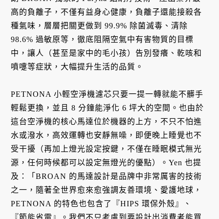
高的負離子，不僅有益身心健康，負離子還能接殺各
種氣味，層層把關更做到 99.9% 除菌滅毒、清除
98.6% 過敏原等，徹底阻隔空氣中有害物質的目標
中，讓人（甚至是家中的毛小孩）告別發癢、乾咳和
噴嚏等症狀，大幅提升生活的品質。
PETNONA 小輕空淨機濾芯只要一提一轉就能不髒手
輕鬆更換，並且 8 分鐘能淨化 6 坪大的空間。也由於
這台空淨機的核心馬達位於機器的上方，不只不怕進
水或潑水，高效運轉也安靜無噪，即便晚上睡覺也不
受干擾（再加上燈光設定按鍵，不僅在睡眠模式無光
源，任何時候都可以設定無燈光的優點）。Yen 也提
及：「BROAN 的馬達設計是品牌中非常厲害的技術
之一，隨著全世界愈來愈強調友善環境、愛護地球，
PETNONA 的特色也包含了『HIPS 環保外殼』、
『節能省電』。我們不只考慮到要設計出消費者能買