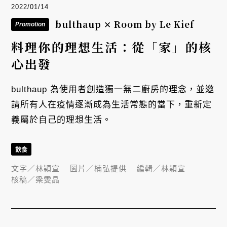
2022/01/14
bulthaup ✕ Room by Le Kief
Promotion
料理你的理想生活：從「家」的核
心出發
bulthaup 為使用者創造獨一無二廚房的理念，並邀
請所有人在疫情逐漸成為生活常態的當下，重新定
義屬於自己的理想生活。
飲食
文字／
林穎宣
圖片／
楠弘提供
編輯／
林穎宣
核稿／
梁雯晶