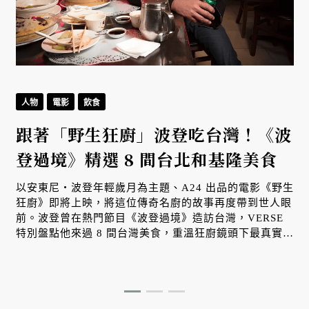
人物
電影
飲食
跟著「野生狂廚」波登吃台灣！《波
登過境》精選 8 間台北和基隆美食
以安東尼・波登年輕歲月為主題、A24 出品的電影《野生
狂廚》即將上映，將這位傳奇名廚的故事再度帶到世人眼
前。波登曾在熱門節目《波登過境》造訪台灣，VERSE
特別盤點他來過 8 間台灣美食，重溫狂廚鏡頭下最真實、
道地的台味記憶。