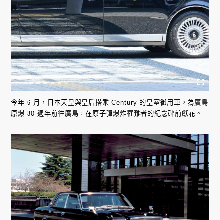
今年 6 月，日本天皇與皇后搭乘 Century 的皇室御用車，為廣島
原爆 80 週年前往廣島，在原子彈爆炸罹難者的紀念碑前獻花。