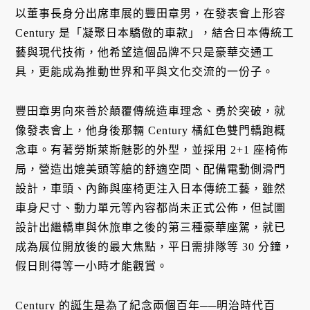
以董事長身分出席車展的豐田章男，在發表會上形容
Century 是「凝聚日本驕傲的車款」，結合日本傳統工
藝與現代技術，他希望這個品牌不只是豪華交通工
具，更能成為推動世界和平與文化交流的一份子。
豐田章男向來善於顛覆傳統造車理念、勇於突破，就
像發表會上，他身後那輛 Century 橘紅色雙門轎跑概
念車。有著勞斯萊斯魅影的外型，並採用 2+1 座椅佈
局，營造出媲美頭等艙的舒適空間、配備電動側滑門
設計，車頭、內飾與座椅更注入日本傳統工藝，雖然
車身尺寸、動力單元等內容都尚未正式公佈，但試圖
設計出繼轎車與休旅車之後的第三種豪華座駕，就已
成為展位開放後的最大焦點，平日需排隊等 30 分鐘，
假日則得等一小時才能觀賞。
Century 的誕生是為了紀念兩個百年──明治時代百