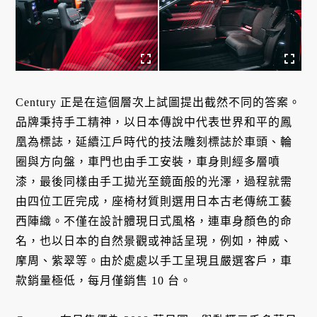
Century 正是在這個層次上試圖提出截然不同的答案。
品牌秉持手工精神，以日本傳說中代表世界和平的鳳
凰為標誌，延續江戶時代的技法雕刻標誌於車頭、輪
圈與方向盤，車門也由手工安裝，車身則經多層噴
漆，最後同樣由手工拋光至鏡面般的光澤，過程就需
由四位工匠完成，座椅材質則選用日本古老傳統工藝
西陣織。不僅在設計體現日式風格，連車身顏色的命
名，也以日本的自然景觀或神話呈現，例如，神威、
摩周、紫翠等。由於處處以手工呈現且嚴選客戶，車
款銷量極低，每月僅銷售 10 台。