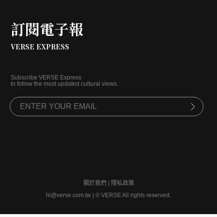
訂閱電子報
VERSE EXPRESS
Subscribe VERSE Express
to follow the most updated cultural views.
關於我們
|
隱私政策
hi@verse.com.tw
|
© VERSE All rights reserved.