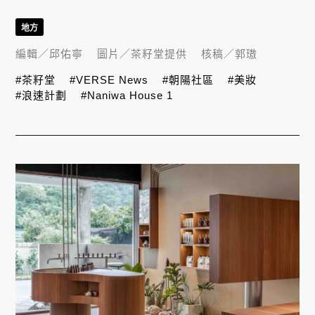
地方
編輯／
邱佑寧
圖片／
茶籽堂提供
核稿／
郭璈
#茶籽堂
#VERSE News
#朝陽社區
#美妝
#浪速計劃
#Naniwa House 1