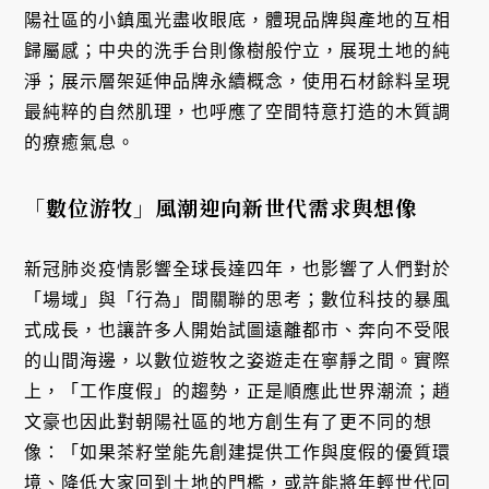
陽社區的小鎮風光盡收眼底，體現品牌與產地的互相
歸屬感；中央的洗手台則像樹般佇立，展現土地的純
淨；展示層架延伸品牌永續概念，使用石材餘料呈現
最純粹的自然肌理，也呼應了空間特意打造的木質調
的療癒氣息。
「數位游牧」風潮迎向新世代需求與想像
新冠肺炎疫情影響全球長達四年，也影響了人們對於
「場域」與「行為」間關聯的思考；數位科技的暴風
式成長，也讓許多人開始試圖遠離都市、奔向不受限
的山間海邊，以數位遊牧之姿遊走在寧靜之間。實際
上，「工作度假」的趨勢，正是順應此世界潮流；趙
文豪也因此對朝陽社區的地方創生有了更不同的想
像：「如果茶籽堂能先創建提供工作與度假的優質環
境、降低大家回到土地的門檻，或許能將年輕世代回