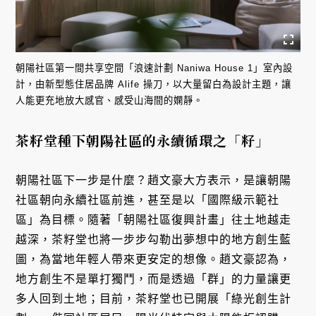
朝陽社區第一間共享空間「浪速計劃 Naniwa House 1」室內設
計，由新型態住居品牌 Alife 操刀，以大量留白為設計主題，讓
人能更充地放大感官、感受山海間的嫻靜。
茶籽堂種下朝陽社區的永續循環之「籽」
朝陽社區下一步是什麼？趙文豪大方表示，是讓朝陽
社區朝向永續社區前進，甚至是以「國際級示範社
區」為目標。隨著「朝陽社區復興計畫」往土地越走
越深，茶籽堂也將一步步勾勒出夢想中的地方創生藍
圖，為當地年輕人帶來更安定的想像。趙文豪認為，
地方創生不是單打獨鬥，而是透過「群」的力量讓更
多人回到土地；目前，茶籽堂也已開展「綠光創生計