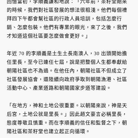
回憶當初，李順義謙和地說：「六年前，茶籽堂剛來
的時候，我們對社區發展的想法很粗淺。他們每個禮
拜四下午都會幫社區的行政人員培訓，包括怎麼行
銷、怎麼包裝。他們有專業的眼光，來了之後，我們
才知道這個社區要怎麼做會更好。」
年近 70 的李順義是土生土長南澳人，30 出頭開始擔
任里長，至今已連任七屆，說是把整個人生都奉獻給
朝陽社區也不為過。在他任內，朝陽社區不但成立了
社區發展協會，還陸續向政府爭取到朝陽漁港、社區
活動中心、產業道路和朝陽國家步道等建設。
「在地方，神和土地公很重要。以朝陽來說，神是天
后宮，土地公就是里長。」因此趙文豪言必稱里長，
態度尊敬且慎重。而在李順義的信任和監督之下，朝
陽社區和茶籽堂也建立起正向循環。