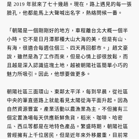
是 2019 年就來了七十幾趟。現在，路上遇見的每一張
臉孔，他都能馬上大聲喊出名字，熱絡問候一番。
「朝陽是一個剛剛好的地方，車程離台北大概一個半
小時。它不是日月潭那種大山大海的美，但是有山、
有海，很適合每週住個三、四天再回都市。」趙文豪
說，雖然是為了工作而來，但是心情上卻很放鬆，而
且越是深入認識這塊土地，越被朝陽社區簡單小巧的
魅力所吸引。因此，他想要做更多。
朝陽社區三面環山、東鄰太平洋，每到早晨，從社區
中央的筆直道路上就能看見太陽從海平面升起。因為
自然資源豐富，產業活動以農漁業為主，不但擁有三
個定置漁場每天供應新鮮魚貨，稻米、咖啡、哈密
瓜、西瓜等都是在地特色產品。繁盛時期，朝陽社區
曾經擁有上千位居民，但是近年來外移嚴重，目前常