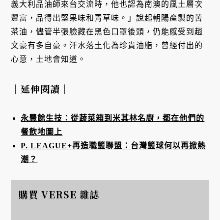
義大利品油師來台交流時，他也認為南澳的風土層次
豐富，品得出堅果味和青草味。」說起朝陽產製的苦
茶油，儘管半張臉藏在黑色口罩後頭，仍能感受到趙
文豪有多自豪。汗水落土化為珍貴油脂，曾經付出的
心意，土地會知道。
｜延伸閱讀｜
永豐餘生技：從蔬菜箱到米其林名廚，都在他們的
餐飲地圖上
P. LEAGUE+再造職籃聯盟：台灣籃球何以再掀熱
潮？
購買 VERSE 雜誌