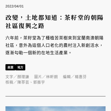
2022/04/01
改變，土地都知道：茶籽堂的朝陽
社區復興之路
六年前，茶籽堂為了種植苦茶樹來到宜蘭南澳朝陽
社區，意外為這個人口老化的農村注入新創活水，
逐漸勾勒一個新的在地生活產業。
商業
地方
文字／
顏理謙
圖片／
林軒朗
編輯／
楊惠芬
核稿／
陳葶芸、郭振宇