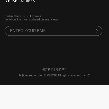
VERSE EXPRESS
Subscribe VERSE Express
to follow the most updated cultural views.
關於我們
|
隱私政策
hi@verse.com.tw
|
© VERSE All rights reserved. | vm2