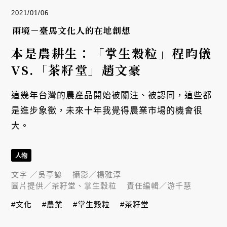
2021/01/06
兩境－臺馬文化人的在地創想
本是農耕生：「掌生穀粒」程昀儀
VS.「茶籽堂」趙文豪
這幾年台灣的農產品開始被關注、被認同，這些都
是進步象徵，未來十年我覺得農業市場的機會很
大。
人物
文字 ／
吳亭諺
攝影／
楊雅淳
圖片提供／
茶籽堂、掌生穀粒
責任編輯／
游千慧
#文化
#農業
#掌生穀粒
#茶籽堂