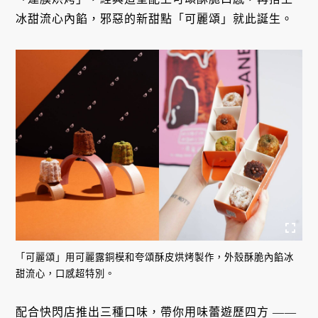
冰甜流心內餡，邪惡的新甜點「可麗頌」就此誕生。
「可麗頌」用可麗露銅模和夸頌酥皮烘烤製作，外殼酥脆內餡冰
甜流心，口感超特別。
配合快閃店推出三種口味，帶你用味蕾遊歷四方 ——