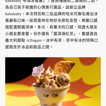
hahababy 夸頌冰風暴」！身為嘎嫂和二寶媽的二伯，
為自己孩子挑選的心情進行選品，並創立品牌
hahababy，本次特別和二伯品牌的哈米花聯名推出冰
風暴新口味，採用雲林在地好米原粒澎發，爽脆口感
搭配濃郁霜淇淋，多元、有層次的口感，保證大朋友
小朋友都會愛。另外還有「霜淇淋紅茶」，靈感源自
義大利甜點 Affogato，冰中有茶、茶中有冰的特殊口
感遊走於冰品和飲品之間。