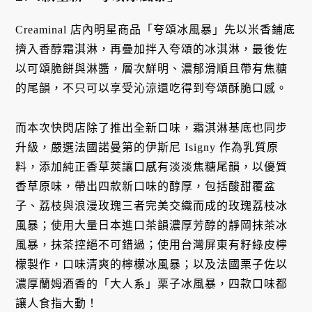
Creaminal 店內明星商品「夸頌冰風暴」先以米香鋪底
擠入香醇霜淇淋，再疊加拌入夸頌的冰淇淋，最後佐
以可頌脆餅與淋醬，層次鮮明、濃郁滑順且帶有焦糖
的尾韻，不只可以享受沁涼還吃得到夸頌酥脆口感。
而本次快閃店除了推出全新口味，霜淇淋基底也同步
升級，嚴選法國諾曼第的伊斯尼 Isigny 作為乳質原
料，添加純正香草莢讓口感有淡淡焦糖尾韻，以優質
香草原味，帶出四款新口味的醇厚，包括酸甜覆盆
子、荔枝與浪漫玫瑰三者完美交織而成的玫瑰荔枝冰
風暴；使用大量日本進口茶韻濃厚芳醇的靜岡抹茶冰
風暴，抹茶控絕不可錯過；使用台灣屏東有籽綠皮檸
檬製作，口味清爽的檸檬冰風暴；以及法國栗子佐以
濃厚蘭姆酒香的「大人系」栗子冰風暴，四款口味都
讓人食指大動！