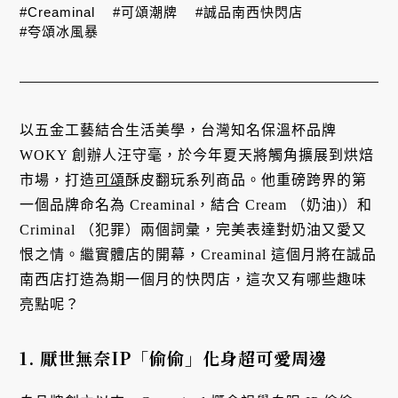
#Creaminal
#可頌潮牌
#誠品南西快閃店
#夸頌冰風暴
以五金工藝結合生活美學，台灣知名保溫杯品牌
WOKY 創辦人汪守毫，於今年夏天將觸角擴展到烘焙
市場，打造
可頌
酥皮翻玩系列商品。他重磅跨界的第
一個品牌命名為 Creaminal，結合 Cream （奶油)）和
Criminal （犯罪）兩個詞彙，完美表達對奶油又愛又
恨之情。繼實體店的開幕，Creaminal 這個月將在誠品
南西店打造為期一個月的快閃店，這次又有哪些趣味
亮點呢？
1. 厭世無奈IP「偷偷」化身超可愛周邊