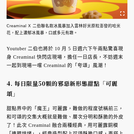
Creaminal X 二伯聯名款冰風暴加入雲林好米原粒澎發的哈米
花，配上濃郁冰風暴，口感多元有趣。
Youtuber 二伯也將於 10 月 5 日週六下午兩點驚喜現
身 Creaminal 快閃店現場，擔任一日店長，不妨週末
一起到現場一嚐 Creaminal 的「夸頌」風潮！
4. 每日限量50顆的邪惡新形態甜點「可麗
頌」
甜點界中的「魔王」可麗露，難做的程度號稱前三，
和可頌的交集大概就是難做、層次分明和酥脆的外皮
了！此次 Creaminal 融合兩種經典，用可麗露銅模
「連膜烘烤」，經典造型配上可頌酥脆口感，再搭上