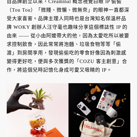
自品牌創立以來，Creaminal 概念視覺白眼 IP 偷偷
（Tou Tou）「微賤、微懶、微無奈」的眼神一直都深
受大家喜害。品牌主理人同時也是台灣知名保溫杯品
牌 WOKY 創辦人汪守毫也趣味分享這個標誌性 IP 的
由來 —— 從小由阿嬤帶大的他，因為太愛吃所以被要
求控制飲食，因此常常將泡麵、垃圾食物等等「偷
渡」到房間享用，發現偷偷吃的零食好像因為刺激感
變得更好吃，便與多次獲獎的「COZU 客主創意」合
作，將這個兒時記憶化身成可愛又吸睛的 IP。