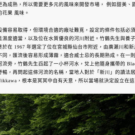
更為成熟，所以需要更多元的風味來開發市場， 例如甜美、
的花果 風味。
設備容易取得，但環境合適的廠址難覓，設定的條件包括必
且濕度適當，以及位在水質優良的河川附近。竹鶴先生與養子竹
終於在 1967 年選定了位在宮城縣仙台市附近，由廣瀨川
不同，匯流後容易形成薄霧，適合威士忌的長期熟成。在一
河流旁，竹鶴先生舀起了一小杯河水，兌上他隨身攜帶的 Blac
舒暢，再問起這條河流的名稱，當地人對於「新川」的讀法居然不
Nikkawa，根本是冥冥中自有天意，所以當場就決定設立在