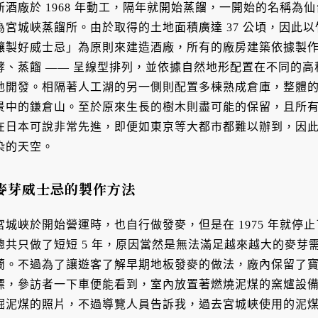
新酒廠於 1968 年動工，隔年就開始蒸餾，一開始的名稱為仙台
為宮城峽蒸餾所。由於取得的土地面積廣達 37 公頃，因此
釀製好威士忌」為原則來建造酒廠，所有的廠房建築依據製作
酵、蒸餾 —— 呈線型排列，並依據自然地形配置在不同的
地開發。相隔著人工湖的另一側則配置多棟熟成倉庫，整體
景中的鎌倉山。至於原來生長的樹木則盡可能的保留，且所有
在日本可說非常先進，即便如東京等大都市都難以辦到，因
染的天空。
麥芽威士忌的製作方法
宮城峽於開始營運時，也自行做發麥，但是在 1975 年就停止了
總共只做了短短 5 年，原因當然是無法滿足越來越大的麥芽
蘭。不過為了讓遊客了解早期地板發麥的做法，廠內保留了寶塔造型
標，參訪者一下車便能看到，室內放置著燃燒泥煤的窯爐設
掘泥煤的照片，不過導覽人員告訴我，過去宮城峽使用的泥