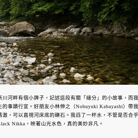
新川河畔有個小牌子，記述這段有關「緣分」的小故事，而
生的事蹟行宜。好朋友小林伸之（Nobuyuki Kabayash
清澈，可以直視河床底的礫石。我舀了一杯水，不管是否合
Black Nikka，映著山光水色，真的美妙非凡。