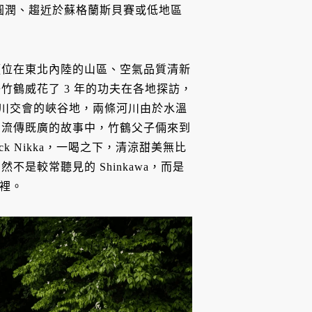
圓潤、趨近於蘇格蘭斯貝賽或低地區
須位在東北內陸的山區、空氣品質清新
鶴威花了 3 年的功夫在各地探訪，
和新川交會的峽谷地，兩條河川由於水溫
則流傳既廣的故事中，竹鶴父子倆來到
k Nikka，一喝之下，清涼甜美無比
是較常聽見的 Shinkawa，而是
這裡。