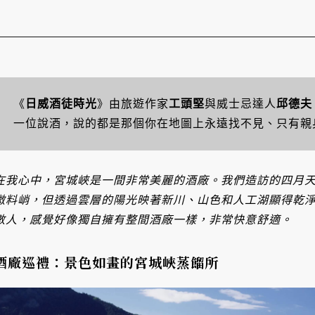
《
日威酒徒時光
》由旅遊作家
工頭堅
與威士忌達人
邱德夫
一位說酒，說的都是那個你在地圖上永遠找不見、只有親
在我心中，宮城峽是一間非常美麗的酒廠。我們造訪的四月
微料峭，但透過雲層的陽光映著新川、山色和人工湖顯得乾
數人，感覺好像獨自擁有整間酒廠一樣，非常快意舒適。
酒廠巡禮：景色如畫的宮城峽蒸餾所