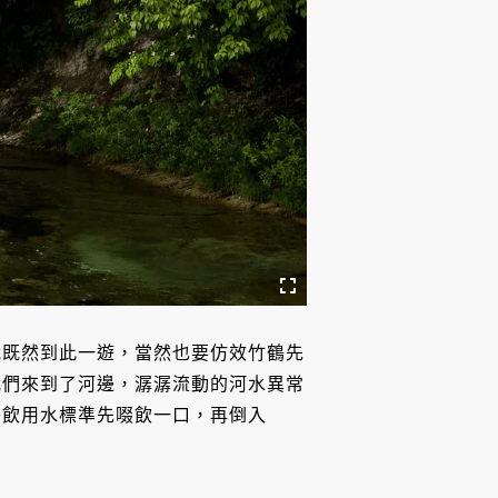
我既然到此一遊，當然也要仿效竹鶴先
i）帶我們來到了河邊，潺潺流動的河水異常
乎飲用水標準先啜飲一口，再倒入