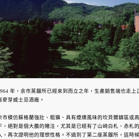
1964 年，余市蒸餾所已經來到而立之年，生產銷售端也走
座麥芽威士忌酒廠。
余市模仿蘇格蘭強壯、粗獷、具有煙燻風味的坎貝爾鎮區或
下，絕對是個大膽的賭注，尤其是已經有了山崎白札、赤札
入，再次證明他的理想性格。不過到了第二座蒸餾所，這時