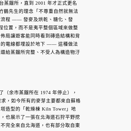
蒸餾所，直到 2001 年才正式更名
以竹鶴先生的理念「不尊重自然就無法
流程 —— 發麥及烘乾、糖化、發
高程位置，而不是夷平整個區域來做整
的佈局讓遊客能同時看到磚造結構和背
的電線都埋設於地下 —— 這種做法
此還給蒸餾所完整、不受人為構造物汙
（余市蒸餾所在 1974 年停止），
需求，如今所有的麥芽主要都來自蘇格
的「乾燥棟 Kiln Tower」地
備，也展示了一張在北海道石狩平野挖
煤不完全來自北海道，也有部分取自東