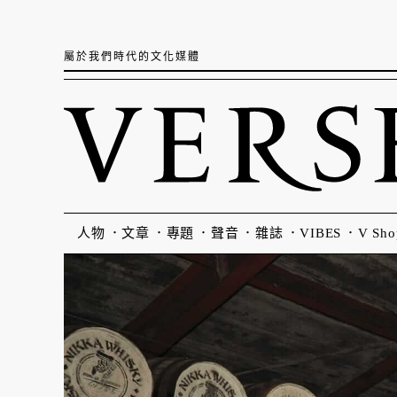
屬於我們時代的文化媒體
人物
文章
專題
聲音
雜誌
VIBES
V Sho