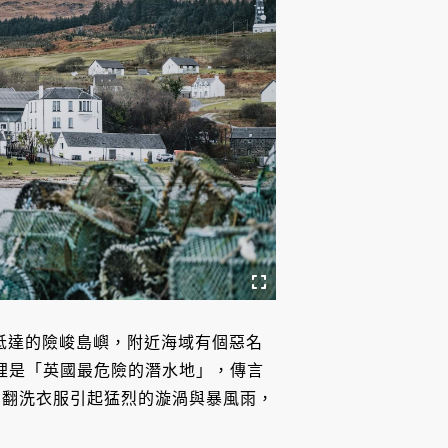
最難抵達的險峻島嶼，附近海域有個惡名
認證這裡是「英國最危險的潛水地」，傳言
，翻洗衣服引起猛烈的漩渦與暴風雨，
。