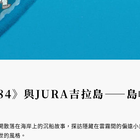
84》與JURA吉拉島——
開散落在海岸上的沉船故事，探訪隱藏在雲霧間的偏遠小島
世的風格。