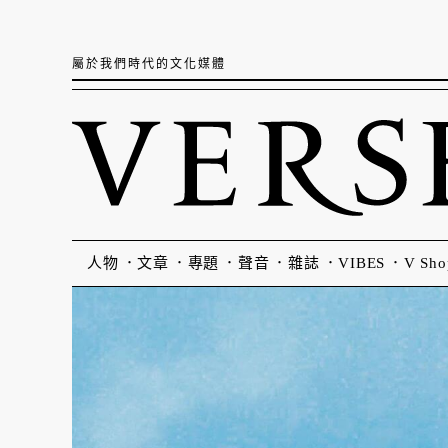
屬於我們時代的文化媒體
人物
文章
專題
聲音
雜誌
VIBES
V Sho