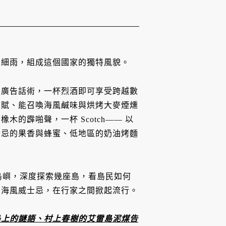
的細雨，組成這個國家的獨特風貌。
是廣告話術，一杯烈酒即可享受跨越數
天賦、能召喚海風鹹味與烘烤大麥煙燻
的霹啪聲，一杯 Scotch—— 以
士忌的果香與蜂蜜、低地區的奶油烤麵
個島嶼，深度探索幾座島，看島民如何
的海風威士忌，在行家之間掀起流行。
斯凱島上的謎語、村上春樹的艾雷島泥煤告