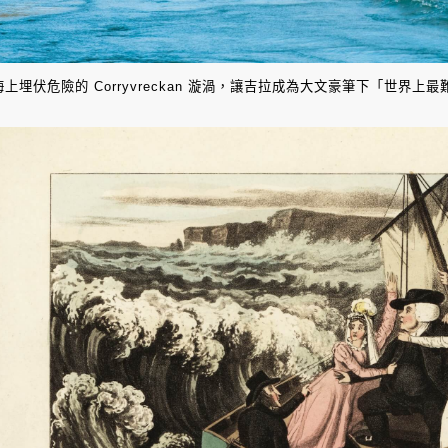
海上埋伏危險的 Corryvreckan 漩渦，讓吉拉成為大文豪筆下「世界上