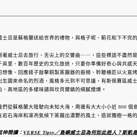
威士忌是蘇格蘭送給世界的禮物，與格子呢、薊花和下不完
跟著威士忌去旅行、舌尖上的交響曲⋯⋯，這些標語不盡然
千英里、數百年歷史的文化旅途，只要你準備好奇心與共感
的想像、回應錘子敲擊銅製蒸餾器的振頻、聆聽桶匠以火直烤橡木
出生國來命名的烈酒，風格多元到不可思議，有斯佩賽區威
包、高地區的多樣味譜與坎貝爾鎮的細膩煙燻。
我們從蘇格蘭大陸駛向未知大海，周邊有大大小小近 800 
在岩石海岸和凜冽氣候下蒸餾出濃鬱的風土，造就獨樹一格
延伸閱讀：
VERSE Tipsy／島嶼威士忌為何如此迷人？