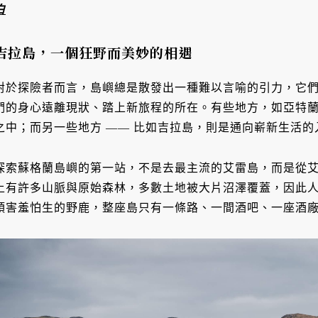
白
吉拉島，一個狂野而美妙的相遇
對於探險者而言，島嶼總是散發出一種難以言喻的引力，它
們的身心遠離現狀、踏上新旅程的所在。有些地方，如亞特
之中；而另一些地方 —— 比如吉拉島，則是通向嶄新生活的
探索蘇格蘭島嶼的第一站，不是去最主流的艾雷島，而是從艾
上有許多山脈與原始森林，多數土地被大片沼澤覆蓋，因此人口極少
頭害羞怕生的野鹿，整座島只有一條路、一間酒吧、一座酒廠 