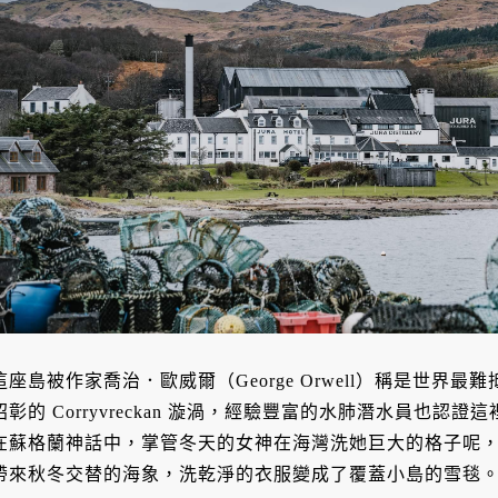
這座島被作家喬治．歐威爾（George Orwell）稱是世界
昭彰的 Corryvreckan 漩渦，經驗豐富的水肺潛水員也
在蘇格蘭神話中，掌管冬天的女神在海灣洗她巨大的格子呢
帶來秋冬交替的海象，洗乾淨的衣服變成了覆蓋小島的雪毯