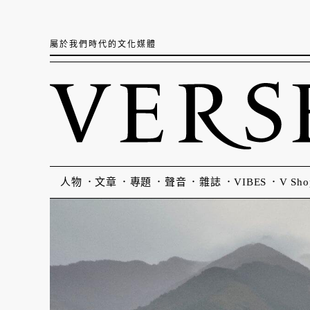
屬於我們時代的文化媒體
人物
文章
專題
聲音
雜誌
VIBES
V Sho