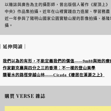
以雜誌與廣告為主的攝影師，曾出版個人著作《屋頂上》
中央》作品集拍攝。近年在山裡實踐自力造屋、學習務農
近一年參與了陽明山國家公園實驗山屋的影像拍攝、基隆
攝。
｜延伸閱讀｜
我們以為的有形，不能定義我們的價值——9m88與她的療
作家劉克襄與四分之三的香港：不一樣的登山美學
隨著水的路徑穿越山林——Cicada《棲居在溪源之上》
購買 VERSE 雜誌