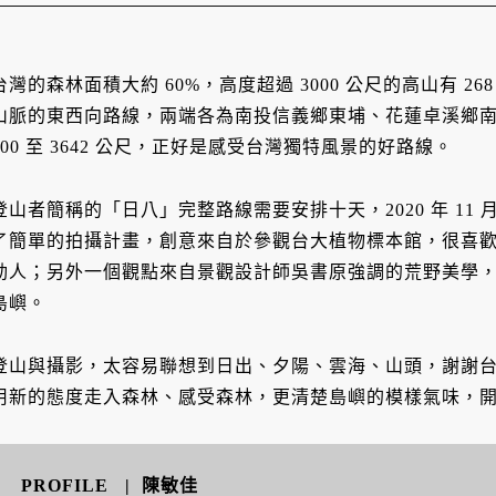
台灣的森林面積大約 60%，高度超過 3000 公尺的高山有 
山脈的東西向路線，兩端各為南投信義鄉東埔、花蓮卓溪鄉南安，
600 至 3642 公尺，正好是感受台灣獨特風景的好路線。
登山者簡稱的「日八」完整路線需要安排十天，2020 年 1
了簡單的拍攝計畫，創意來自於參觀台大植物標本館，很喜
動人；另外一個觀點來自景觀設計師吳書原強調的荒野美學
島嶼。
登山與攝影，太容易聯想到日出、夕陽、雲海、山頭，謝謝
用新的態度走入森林、感受森林，更清楚島嶼的模樣氣味，
PROFILE | 陳敏佳