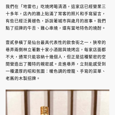
我們在「地雷也」吃燒烤喝清酒，這家店已經營業三
十多年，店內的牆上貼滿了常客的照片和手寫留言，
有些已經泛黃褪色，訴說著城市與歲月的故事。我們
點了招牌的牛舌、雞心串燒，還有當地特色的燒酎。
壹貳參橫丁是仙台最具代表性的飲食街之一，狹窄的
巷弄兩側林立著數十家小酒館與燒烤店，每家店面都
不大，通常只能容納十幾個人，但正是這種緊密的空
間營造出了獨特的親密感。走進巷弄，立刻能感受到
一種濃厚的昭和氛圍：暖色調的燈籠、手寫的菜單、
老舊的木製招牌。