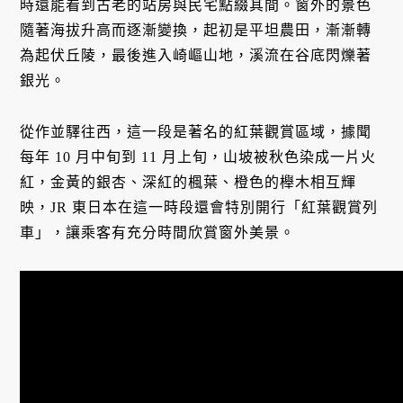
時還能看到古老的站房與民宅點綴其間。窗外的景色
隨著海拔升高而逐漸變換，起初是平坦農田，漸漸轉
為起伏丘陵，最後進入崎嶇山地，溪流在谷底閃爍著
銀光。
從作並驛往西，這一段是著名的紅葉觀賞區域，據聞
每年 10 月中旬到 11 月上旬，山坡被秋色染成一片火
紅，金黃的銀杏、深紅的楓葉、橙色的櫸木相互輝
映，JR 東日本在這一時段還會特別開行「紅葉觀賞列
車」，讓乘客有充分時間欣賞窗外美景。