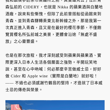
我和鎮長參訪余市蒸餾所之前，其實還先去了位於青
森弘前的 CIDERY，也就是 Nikka 的蘋果酒與白蘭地
酒廠，說來有些慚愧，但除了此前曾搭船從函館來到
青森、並到青森驛轉乘東北新幹線之外，那是我第一
次真正進入青森，且又是在最好的櫻花季節，不僅飽
覽賞櫻名所弘前城之美景，更體會沿途「無處不盛
放」之心靈豐盛。
也是在那次旅程，我才深刻感受到蘋果與蘋果酒、實
際更深入日本人生活各個層面之強勢。半開玩笑地
說，甚至在心中吶喊：何必那麼辛苦做威士忌，好好
做 Cider 和 Apple wine（實際是白蘭地）就好啦！
—— 不過也必須感謝竹鶴翁的堅持，才造就了日本威
士忌的傳奇與榮景。