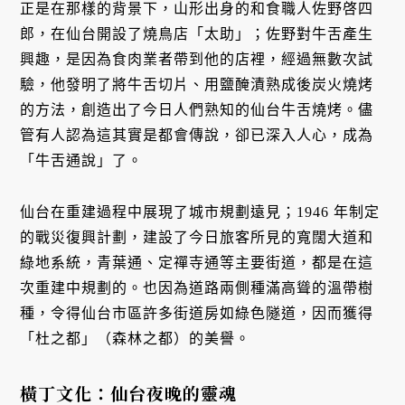
正是在那樣的背景下，山形出身的和食職人佐野啓四
郎，在仙台開設了燒鳥店「太助」；佐野對牛舌產生
興趣，是因為食肉業者帶到他的店裡，經過無數次試
驗，他發明了將牛舌切片、用鹽醃漬熟成後炭火燒烤
的方法，創造出了今日人們熟知的仙台牛舌燒烤。儘
管有人認為這其實是都會傳說，卻已深入人心，成為
「牛舌通說」了。
仙台在重建過程中展現了城市規劃遠見；1946 年制定
的戰災復興計劃，建設了今日旅客所見的寬闊大道和
綠地系統，青葉通、定禪寺通等主要街道，都是在這
次重建中規劃的。也因為道路兩側種滿高聳的溫帶樹
種，令得仙台市區許多街道房如綠色隧道，因而獲得
「杜之都」（森林之都）的美譽。
橫丁文化：仙台夜晚的靈魂