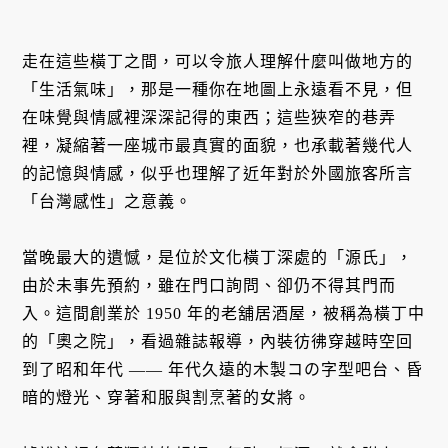
走在這些橫丁之間，可以令旅人理解什麼叫做地方的
「生活氣味」，那是一種你在地圖上永遠看不見，但
在味覺與情感裡深深記得的東西；這些狹窄的巷弄
裡，凝縮著一座城市最真實的面貌，也承載著幾代人
的記憶與情感，似乎也理解了近年對於外國旅客所言
「台灣感性」之意義。
當晚最大的遺憾，是位於文化橫丁深處的「源氏」，
由於未事先預約，雖在門口詢問、卻仍不得其門而
入。這間創業於 1950 年的老舖居酒屋，被稱為橫丁中
的「奧之院」，看過雜誌報導，內裝彷彿穿越時空回
到了昭和年代 —— 年代久遠的木製コの字型吧台、昏
暗的燈光、穿著和服與割烹著的女將。