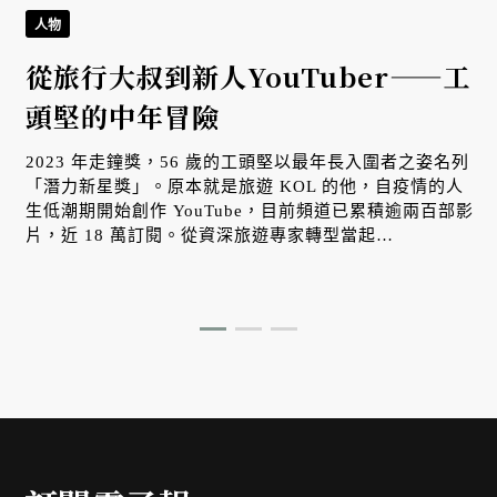
人物
從旅行大叔到新人YouTuber——工
頭堅的中年冒險
2023 年走鐘獎，56 歲的工頭堅以最年長入圍者之姿名列
「潛力新星獎」。原本就是旅遊 KOL 的他，自疫情的人
生低潮期開始創作 YouTube，目前頻道已累積逾兩百部影
片，近 18 萬訂閱。從資深旅遊專家轉型當起
YouTuber，經歷了哪些摸索？可以給任何新出發的
YouTuber 什麼啟示？