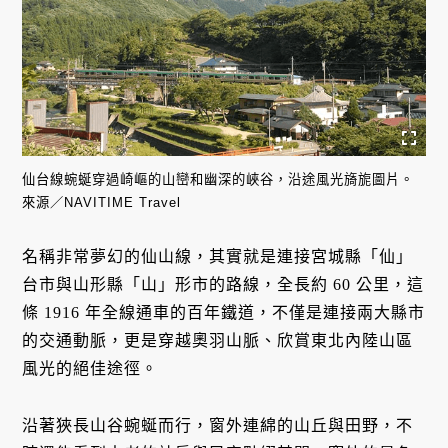
仙台線蜿蜒穿過崎嶇的山巒和幽深的峽谷，沿途風光旖旎圖片。
來源／NAVITIME Travel
名稱非常夢幻的仙山線，其實就是連接宮城縣「仙」
台市與山形縣「山」形市的路線，全長約 60 公里，這
條 1916 年全線通車的百年鐵道，不僅是連接兩大縣市
的交通動脈，更是穿越奧羽山脈、欣賞東北內陸山區
風光的絕佳途徑。
沿著狹長山谷蜿蜒而行，窗外連綿的山丘與田野，不