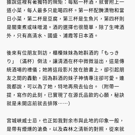
據說這裡有著獨特的規矩：每點一杯酒，就會附上一
道小菜，每人最多只能喝四杯。第一杯配醃漬物和當
日小菜，第二杯是豆腐，第三杯是生魚片，第四杯則
是關東煮或味噌湯。酒的選擇也很簡單，除了生啤酒
外，只有高清水、國盛、浦霞等日本酒。
後來有位朋友到訪，櫃檯妹妹為她斟酒的「もっき
り」（滿杯）倒法，讓清酒在杯中微微溢出，這是傳
統酒場的禮儀；她將這段影片放在臉書上，卻引起朋
友之間的轟動，因為斟酒的妹子神情專注卻可愛。連
我都說，可以為了她，特地再飛去仙台。（附帶一
提，寫作的此刻，已實現了在源氏品飲的心願，秘訣
就是未開店前就去排隊⋯⋯）
宮城峽威士忌，也正如我對余市與此地的印象一般，
是帶有煙燻的滄桑，以及森林之清新的對照，從來就