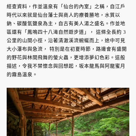
經查資料，作並溫泉有「仙台的內室」之稱，自江戶
時代以來就是仙台藩士與商人的療養勝地，水質以
鈉、碳酸氫鹽泉為主，自古有美人湯之盛名。作並地
區還有「鳳鳴四十八滝自然遊步道」， 這條全長約 3
公里的山間小徑，沿著清澈溪流蜿蜒而上，途中可見
大小瀑布與急流， 特別是在初夏時節，路邊會有盛開
的野花與林間飛舞的螢火蟲，更增添夢幻色彩。這般
描述，令我不禁懷念與回想起，坂本龍馬與阿龍蜜月
的霧島溫泉。