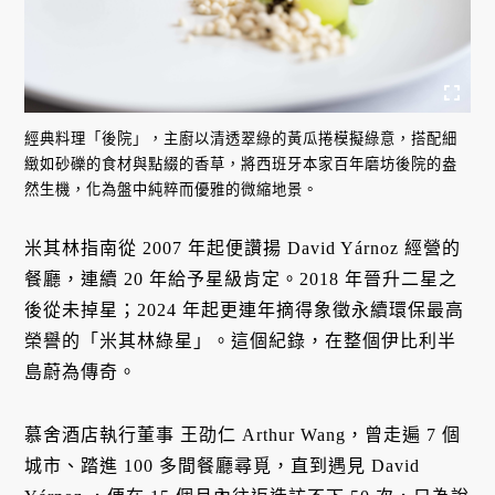
經典料理「後院」，主廚以清透翠綠的黃瓜捲模擬綠意，搭配細
緻如砂礫的食材與點綴的香草，將西班牙本家百年磨坊後院的盎
然生機，化為盤中純粹而優雅的微縮地景。
米其林指南從 2007 年起便讚揚 David Yárnoz 經營的
餐廳，連續 20 年給予星級肯定。2018 年晉升二星之
後從未掉星；2024 年起更連年摘得象徵永續環保最高
榮譽的「米其林綠星」。這個紀錄，在整個伊比利半
島蔚為傳奇。
慕舍酒店執行董事 王劭仁 Arthur Wang，曾走遍 7 個
城市、踏進 100 多間餐廳尋覓，直到遇見 David