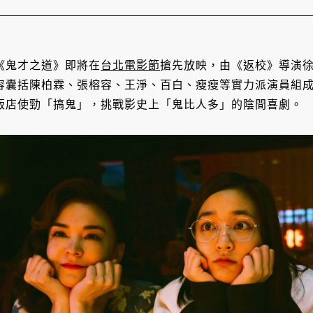
《鬼才之道》即將在
台北電影節
搶先放映，由《返校》導演
容囊括陳柏霖、張榕容、王淨、百白、瘦瘦等實力派演員組
飯店使勁「搞鬼」，挑戰影史上「鬼比人多」的陰間喜劇。