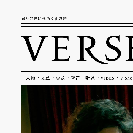
屬於我們時代的文化媒體
人物
文章
專題
聲音
雜誌
VIBES
V Sho