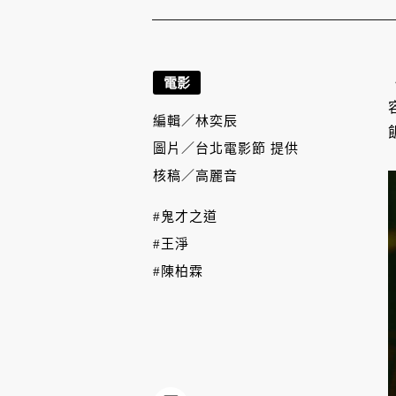
電影
編輯／
林奕辰
圖片／
台北電影節 提供
核稿／
高麗音
#鬼才之道
#王淨
#陳柏霖