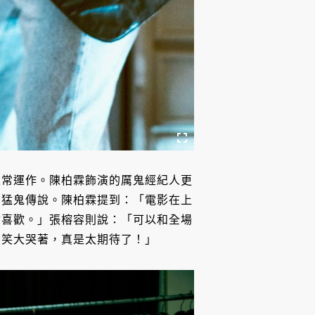
正常運作。陳柏霖飾演的厲鬼經紀人更
的猛鬼傳說。陳柏霖提到：「電影在上
會喜歡。」張榕容則說：「可以和全場
大笑大哭著，真是太期待了！」