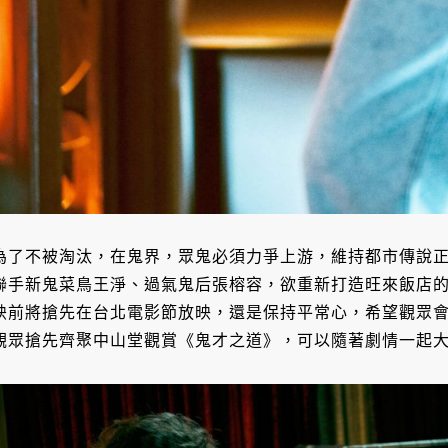
為了不被淘汰，在鬼界，眾鬼必須力爭上游，維持都市傳說
聯手新鬼菜鳥王淨、過氣鬼后張榕容，欲重新打造旺來飯店
映前將搶先在台北電影節放映，還是保持平常心，希望觀眾
觀眾搶先齊聚中山堂觀賞《鬼才之道》，可以隨著劇情一起