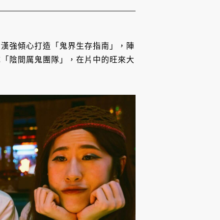
徐漢強傾心打造「鬼界生存指南」，陣
成「陰間厲鬼團隊」，在片中的旺來大