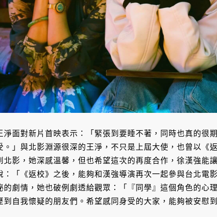
王淨面對新片首映表示：「緊張到要睡不著，同時也真的很
受。」與北影淵源很深的王淨，不只是上屆大使，也曾以《
到北影，她深感溫馨，但也希望這次的再度合作，徐漢強能
說：「《返校》之後，能夠和漢強導演再次一起參與台北電
祕的劇情，她也破例劇透給觀眾：「『同學』這個角色的心
歷到自我懷疑的朋友們。希望感同身受的大家，能夠被安慰