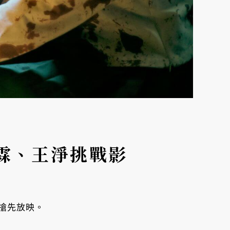
霖、王淨挑戰影
搶先放映。