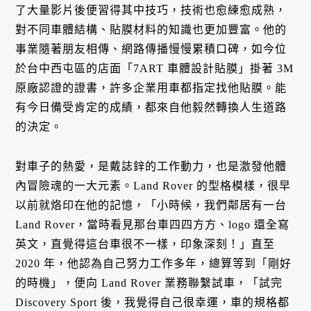
了大量影片後便習得其中技巧，技術也愈練愈成熟，
對不同車體結構、貼膜材料的知識也更加豐富。他的
事業隨著朋友相傳、網路傳播慢慢累積口碑，如今位
於台中西屯區的店面「7ART 車體設計貼膜」掛著 3M
原廠認證的證書，許多企業用車都指定找他貼膜。能
有今日備受肯定的成績，都來自他毅然轉換人生道路
的決定。
對車子的熱愛，是戴誌鋅的工作動力，也是激發他體
內冒險魂的一大元素。Land Rover 的型格模樣，很早
以前就烙印在他的記憶，「小時候，我們鄰居有一台
Land Rover，當時看見那台車四四方方、logo 還全寫
英文，直覺得這台車很不一樣，印象深刻！」直至
2020 年，他認為自己努力工作多年，總算等到「剛好
的時機」，便向 Land Rover 業務聯繫試車，「試完
Discovery Sport 後，我覺得自己很幸運，車的規格都