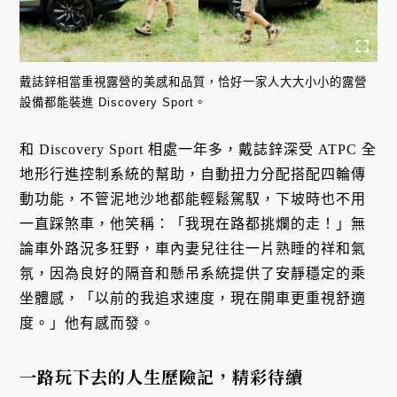
戴誌鋅相當重視露營的美感和品質，恰好一家人大大小小的露營
設備都能裝進 Discovery Sport。
和 Discovery Sport 相處一年多，戴誌鋅深受 ATPC 全
地形行進控制系統的幫助，自動扭力分配搭配四輪傳
動功能，不管泥地沙地都能輕鬆駕馭，下坡時也不用
一直踩煞車，他笑稱：「我現在路都挑爛的走！」無
論車外路況多狂野，車內妻兒往往一片熟睡的祥和氣
氛，因為良好的隔音和懸吊系統提供了安靜穩定的乘
坐體感，「以前的我追求速度，現在開車更重視舒適
度。」他有感而發。
一路玩下去的人生歷險記，精彩待續