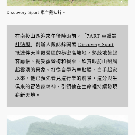
Discovery Sport 車主戴誌鋅。
在南投山區迎來午後陣雨前，「
7ART 車體設
計貼膜
」創辦人戴誌鋅開著
Discovery Sport
抵達伴天聊露營區的秘密高坡地，熟練地紮起
客廳帳、擺妥露營椅和餐桌，欣賞眼前山巒風
起雲湧的景象。打從自學汽車貼膜、白手起家
以來，他已預先看見這行業的前景，這分與生
俱來的冒險家精神，引領他在生命裡持續發現
嶄新天地。