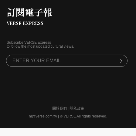
訂閱電子報
VERSE EXPRESS
Subscribe VERSE Express
to follow the most updated cultural views.
關於我們
|
隱私政策
hi@verse.com.tw
|
© VERSE All rights reserved.