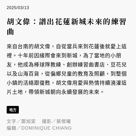
2025/03/13
胡文偉：譜出花蓮新城未來的練習
曲
來自台南的胡文偉，自從當兵來到花蓮後就愛上這
裡。十年前因緣際會來到新城，為了當地的小朋
友，他成為棒球隊教練、創辦練習曲書店、豆花兒
以及山海百貨，從偏鄉兒童的教育及照顧，到整個
小鎮的活絡跟復甦，胡文偉用愛與熱情持續澆灌這
片土地，帶領新城朝向永續發展的未來。
地方
文字／
鄭旭棠
攝影／
蔡傑曦
編輯／
DOMINIQUE CHIANG