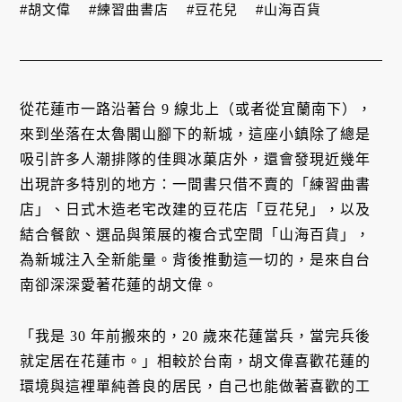
#胡文偉
#練習曲書店
#豆花兒
#山海百貨
從花蓮市一路沿著台 9 線北上（或者從宜蘭南下），
來到坐落在太魯閣山腳下的新城，這座小鎮除了總是
吸引許多人潮排隊的佳興冰菓店外，還會發現近幾年
出現許多特別的地方：一間書只借不賣的「練習曲書
店」、日式木造老宅改建的豆花店「豆花兒」，以及
結合餐飲、選品與策展的複合式空間「山海百貨」，
為新城注入全新能量。背後推動這一切的，是來自台
南卻深深愛著花蓮的胡文偉。
「我是 30 年前搬來的，20 歲來花蓮當兵，當完兵後
就定居在花蓮市。」相較於台南，胡文偉喜歡花蓮的
環境與這裡單純善良的居民，自己也能做著喜歡的工