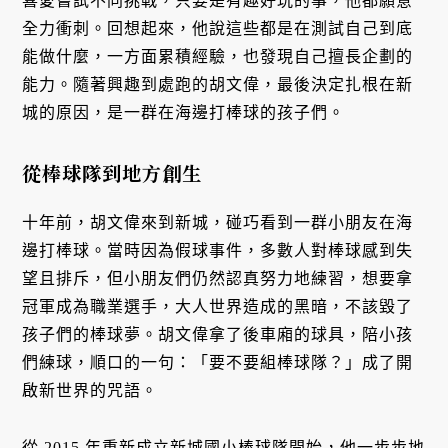
喜愛嘗試不同挑戰，只要是有趣好玩的事，他都願意
全力衝刺。回想起來，他說這些都是在測試自己到底
能做什麼，一方面累積經驗，也發現自己擅長企劃的
能力。隨著興趣到處跑的胡文偉，最後決定扎根在新
城的原因，是一群在海邊打棒球的孩子們。
從棒球隊到地方創生
十年前，胡文偉來到新城，碰巧看到一群小朋友在海
邊打棒球。當時因為假球事件，多數人對棒球感到失
望且排斥，但小朋友們仍然認真努力地練習，想要拿
冠軍成為職業選手，大人世界造成的黑暗，不該毀了
孩子們的棒球夢。胡文偉拿了後車廂的球具，陪小孩
們練球，順口的一句：「要不要組棒球隊？」成了開
啟新世界的咒語。
從 2015 年重新成立新城國小棒球隊開始，他一步步地