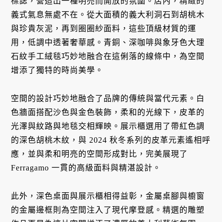
標誌，營造出一種明亮而開放的氛圍。店內，精緻的
義式氣息無處不在。從大面積的義大利洞石到胡桃木
與珍貴灰泥，再到圈圈紗面料，這些頂級材質的運
用，低調中透著奢華感。青銅、深咖啡與象牙色大理
石紋手工絨毯巧妙地融合在這俐落的線條中，為空間
增添了獨特的時尚美學。
空間的設計巧妙地融合了品牌的傳統與當代元素。白
色牆面搭配沙色與金色裝飾，柔和的光線下，皮革的
光澤與紋路與地毯交相輝映。展示櫃選用了帶紅色調
的深色胡桃木紋，與 2024 秋冬系列的皮革元素遙相呼
應，並與柔和明亮的空間形成對比，完美展現了
Ferragamo 一貫的高級面料與精湛設計。
此外，深色桌面與展示櫃相得益彰，金屬桌腳與櫥窗
的金屬邊框則為空間注入了現代摩登感。精選的雕塑