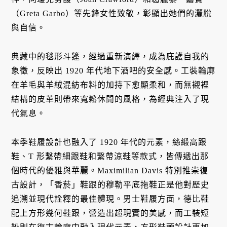
（Greta Garbo）等先鋒女性致敬，彰顯出她們的灑脫
與自信。
典藏中的毯形斗篷，經過重新演繹，成為庇護自我的
象徵，反映出 1920 年代地下酒吧的安全感。工裝輪廓
在羊毛與羊絨混紡布料的加持下愈顯柔和，而無襯裡
結構的皮革則帶來寬鬆休閒的風格，為經典注入了現
代氣息。
本季鞋履設計也融入了 1920 年代的元素，絲緞高跟
鞋、T 形繫帶細跟鞋和繫帶涼鞋等款式，皆傳遞出那
個時代的優雅與華麗。Maximilian Davis 特別推崇復
古設計，「香菸」鞋跟的穆勒平底拖鞋正是他對歷史
追溯並現代詮釋的最佳體現。男士鞋履方面，德比鞋
配上方形幾何鞋跟，營造出超現實的美感，而工裝短