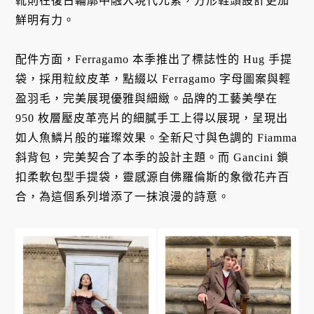
靴則在復古輪廓中融入現代元素，方形鞋頭設計更加
鮮明有力。
配件方面，Ferragamo 本季推出了標誌性的 Hug 手提
袋，採用粒紋皮革，點綴以 Ferragamo 字母圖案與輕
盈羽毛，完美展現優雅與細緻。品牌的工藝美學在
950 枚層壓皮革亮片的細膩手工上得以展現，呈現出
如人魚鱗片般的璀璨效果。全新尺寸與色調的 Fiamma
斜背包，完美契合了本季的設計主題。而 Gancini 鎖
扣柔軟包型手提袋，靈感源自佛羅倫斯的象徵花卉百
合，為這個系列增添了一抹浪漫的詩意。