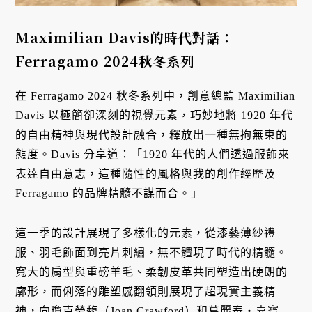
Maximilian Davis的時代對話：
Ferragamo 2024秋冬系列
在 Ferragamo 2024 秋冬系列中，創意總監 Maximilian
Davis 以極簡卻深刻的視覺元素，巧妙地將 1920 年代
的自由精神與現代設計融合，釋放出一種無拘無束的
態度。Davis 分享道：「1920 年代的人們透過服飾來
表達自由意志，這種隨性的風格與我的創作經歷及
Ferragamo 的品牌精髓不謀而合。」
這一季的設計展現了多樣化的元素，從漆藝薄紗禮
服、羽毛飾面到亮片刺繡，無不體現了時代的精髓。
寬大的肩型與重磅羊毛、柔韌皮革共同塑造出硬朗的
廓形，而俐落的雕塑感翻領則展現了超現實主義精
神，向瓊克勞馥（Joan Crawford）和葛麗泰・嘉寶