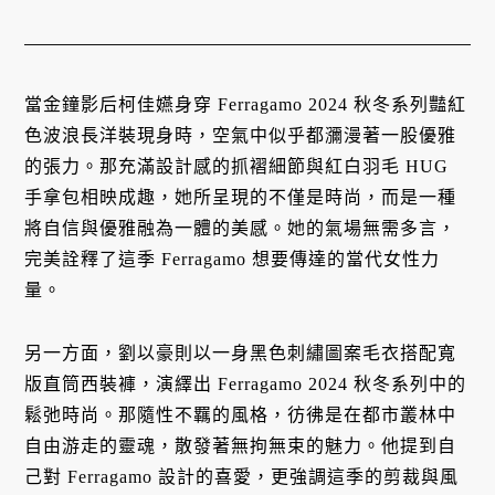
當金鐘影后柯佳嬿身穿 Ferragamo 2024 秋冬系列豔紅
色波浪長洋裝現身時，空氣中似乎都瀰漫著一股優雅
的張力。那充滿設計感的抓褶細節與紅白羽毛 HUG
手拿包相映成趣，她所呈現的不僅是時尚，而是一種
將自信與優雅融為一體的美感。她的氣場無需多言，
完美詮釋了這季 Ferragamo 想要傳達的當代女性力
量。
另一方面，劉以豪則以一身黑色刺繡圖案毛衣搭配寬
版直筒西裝褲，演繹出 Ferragamo 2024 秋冬系列中的
鬆弛時尚。那隨性不羈的風格，彷彿是在都市叢林中
自由游走的靈魂，散發著無拘無束的魅力。他提到自
己對 Ferragamo 設計的喜愛，更強調這季的剪裁與風