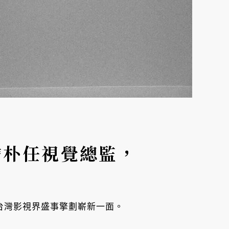
詹朴任視覺總監，
場台灣影視界盛事擎劃嶄新一面。