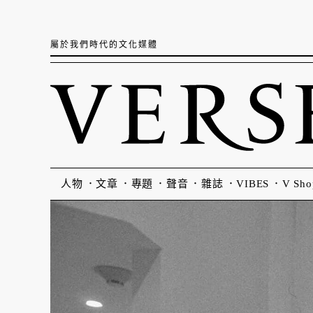
屬於我們時代的文化媒體
人物
文章
專題
聲音
雜誌
VIBES
V Sho