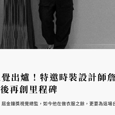
主視覺出爐！特邀時裝設計師
年後再創里程碑
第 59 屆金鐘獎視覺總監，如今他在做衣服之餘，更要為這