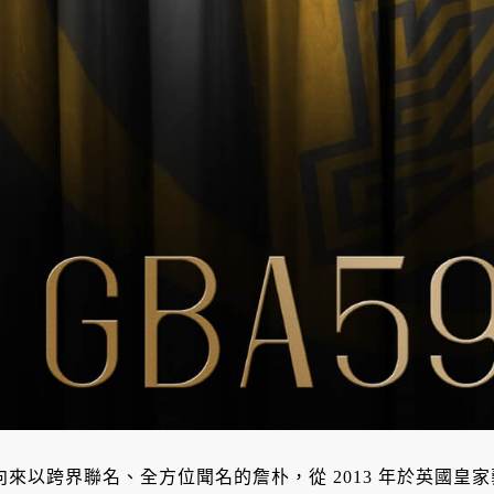
向來以跨界聯名、全方位聞名的詹朴，從 2013 年於英國皇家藝術學院（