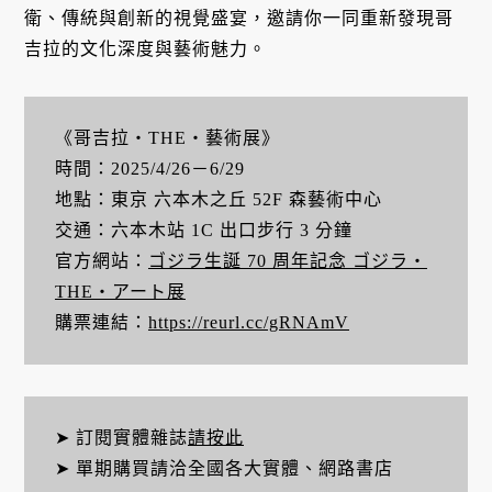
衛、傳統與創新的視覺盛宴，邀請你一同重新發現哥
吉拉的文化深度與藝術魅力。
《哥吉拉・THE・藝術展》
時間：2025/4/26－6/29
地點：東京 六本木之丘 52F 森藝術中心
交通：六本木站 1C 出口步行 3 分鐘
官方網站：
ゴジラ生誕 70 周年記念 ゴジラ・
THE・アート展
購票連結：
https://reurl.cc/gRNAmV
➤ 訂閱實體雜誌
請按此
➤ 單期購買請洽全國各大實體、網路書店