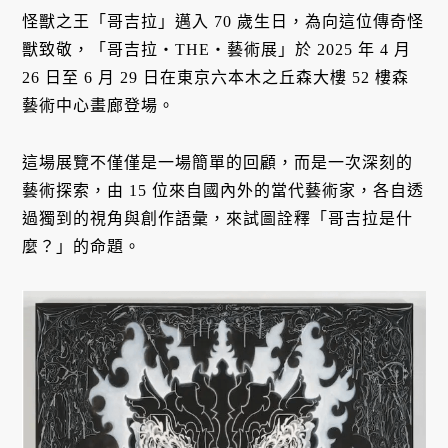
怪獸之王「哥吉拉」邁入 70 歲生日，為向這位傳奇怪
獸致敬，「哥吉拉・THE・藝術展」於 2025 年 4 月
26 日至 6 月 29 日在東京六本木之丘森大樓 52 樓森
藝術中心畫廊登場。
這場展覽不僅僅是一場簡單的回顧，而是一次深刻的
藝術探索，由 15 位來自國內外的當代藝術家，各自透
過獨到的視角與創作語彙，來試圖詮釋「哥吉拉是什
麼？」的命題。