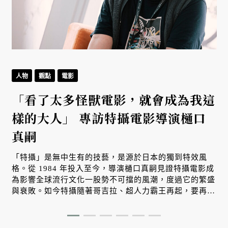
人物
觀點
電影
「看了太多怪獸電影，就會成為我這
樣的大人」 專訪特攝電影導演樋口
真嗣
「特攝」是無中生有的技藝，是源於日本的獨到特效風
格。從 1984 年投入至今，導演樋口真嗣見證特攝電影成
為影響全球流行文化一股勢不可擋的風潮，度過它的繁盛
與衰敗。如今特攝隨著哥吉拉、超人力霸王再起，要再一
次創造流行巔峰。