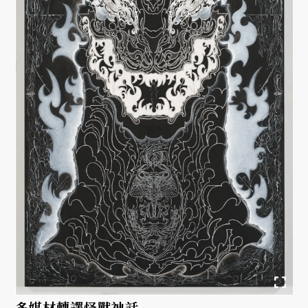
多媒材轉譯怪獸神話