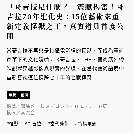
「哥吉拉是什麼？」震撼揭密！哥
吉拉70年進化史：15位藝術家重
新定義怪獸之王，真實道具首度公
開
當哥吉拉不再只是特攝電影裡的巨獸，而成為藝術
家筆下的文化隱喻，《哥吉拉・THE・藝術展》帶
領觀眾穿越影像與現實的界線，在當代藝術語境中
重新審視這位橫跨七十年的怪獸傳奇。
展覽
藝術
編輯／
鄭琮諺
圖片／
ゴジラ・THE・アート展
核稿／
高麗音
#怪獸
#哥吉拉
#當代藝術
#特攝電影