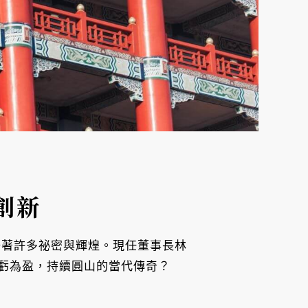
創新
語著許多祕密與輝煌。現任董事長林
虧為盈，持續圓山的當代傳奇？