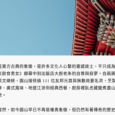
這東方古典的象徵，是許多文化人心繫的靈感故土，不只成
《飲食男女》銀幕中刻出飯店大廚老朱的自尊與寂寥。自兩
英文總統，圓山接待過 111 位友邦元首與無數政要名流，
鮮、廣式風味、地道江浙到經典西餐，廚房裡臥虎藏龍煮盡
地。
當然，如今圓山早已不再是權貴象徵，但仍然有著傳奇的歷