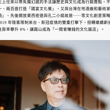
生上任來以帶有魔幻感的手法讓歷史與文化成為行銷賣點，
一、兩百道打造「國宴文化餐」，又與台灣在地酒廠和藝術
酒」、先後開放東西密道與孔二小姐故居⋯⋯等文化創意策
2019 年陸客限制來台、新冠疫情的雙重打擊下，扭轉連續虧
住房率攀升 8%，讓圓山成為「一間會賺錢的文化飯店」。