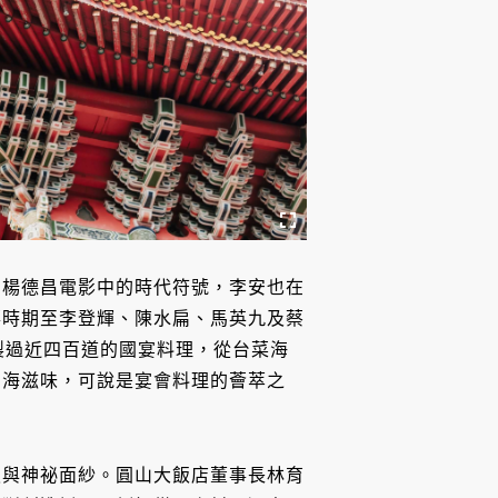
為楊德昌電影中的時代符號，李安也在
蔣時期至李登輝、陳水扁、馬英九及蔡
烹製過近四百道的國宴料理，從台菜海
山海滋味，可說是宴會料理的薈萃之
史與神祕面紗。圓山大飯店董事長林育