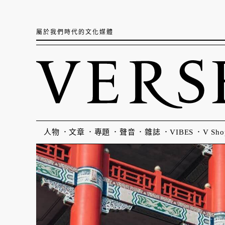
屬於我們時代的文化媒體
人物
文章
專題
聲音
雜誌
VIBES
V Sho