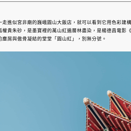
一走進似宮非廟的巍峨圓山大飯店，就可以看到它用色彩建
瓢權貴朱砂，是墨寶裡的萬山紅遍層林盡染，是楊德昌電影
的塵屑與傲骨凝結的堂堂「圓山紅」，別無分號。