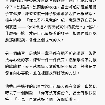
直到眼睛治好後就沒再戴實體眼鏡，同時也把頭髮剃
掉了。沒眼鏡、沒頭髮的模樣，呂士軒起初還戴著帽
子來遮掩，練習習慣一陣子後漸漸發現自己很乾淨、
很有精神，「你也看不見我的年紀，我滿喜歡自己這
個狀態 —— 像個卡通人物被現實化的感覺。」他說，
什麼都不遮，才是自己最好看的樣子，如果再戴回以
前那副眼鏡，會像上個世代的人。
另一個練習，是他這一輩子都在把看起來很煩、沒辦
法專心做的事，練習一件一件做完，然後學會不討厭
的繼續做下去。就像每天寫歌如何不厭煩，答案是要
發自內心喜歡，並在裡面找到好玩的方法。
他秀出手機裡的記事本說自己每天都在寫歌，山姆此
時丟了一個問題：「你有沒有備份？」呂士軒很快回
答：「不見，再寫就好了啊，沒關係啦。」