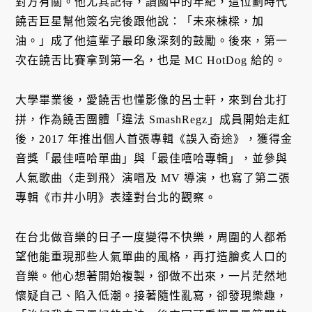
對方有關。他尤其記得，讀國中的年紀，這位劃時代
饒舌巨星幫他簽名完後跟他說：「未來棟樑，加
油。」成了他這輩子最印象深刻的鼓勵。後來，第一
次在饒舌比賽拿到第一名，也是 MC HotDog 給的。
大學畢業後，愛饒舌也懂影像的呂士軒，來到台北打
拼，作為饒舌團體「違法 SmashRegz」成員開始走紅
後，2017 年推出個人首張專輯《誤入奇途》，獲得金
音獎「最佳嘻哈單曲」與「最佳嘻哈專輯」，並參與
人氣歌曲〈走到飛〉演唱及 MV 導演，也寫了第二張
專輯《市井小明》表達對台北的觀察。
在台北做音樂的日子一度變得不快樂，周圍的人都希
望他能重現那些人氣單曲的風格，再打造膾炙人口的
音樂。他心想著開始複製，卻做不出來，一片茫然地
懷疑自己、陷入低潮。接著隨性亂寫，卻發現樂趣，