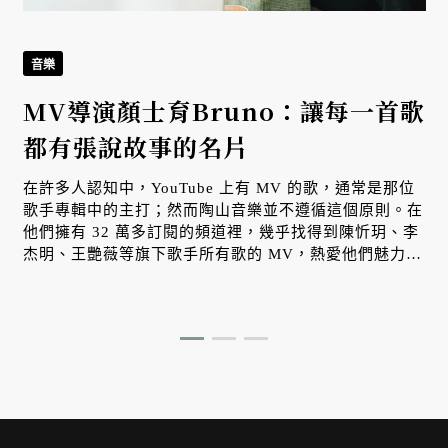
音樂
MV導演顏士育Bruno：讓每一首歌
都有張說故事的名片
在許多人認知中，YouTube 上有 MV 的歌，通常是那位
歌手專輯中的主打；然而陶山音樂並不遵循這個原則。在
他們擁有 32 萬多訂閱的頻道裡，幾乎找得到陳忻玥、李
杰明、王艷薇等旗下歌手所有歌的 MV，熱愛他們魅力嗓
音的粉絲，除了藉由這些影像欣賞歌手本人，也更了解歌
曲背後的故事和情緒。