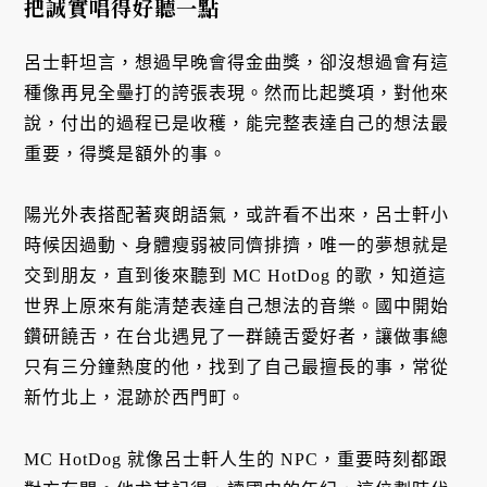
把誠實唱得好聽一點
呂士軒坦言，想過早晚會得金曲獎，卻沒想過會有這
種像再見全壘打的誇張表現。然而比起獎項，對他來
說，付出的過程已是收穫，能完整表達自己的想法最
重要，得獎是額外的事。
陽光外表搭配著爽朗語氣，或許看不出來，呂士軒小
時候因過動、身體瘦弱被同儕排擠，唯一的夢想就是
交到朋友，直到後來聽到 MC HotDog 的歌，知道這
世界上原來有能清楚表達自己想法的音樂。國中開始
鑽研饒舌，在台北遇見了一群饒舌愛好者，讓做事總
只有三分鐘熱度的他，找到了自己最擅長的事，常從
新竹北上，混跡於西門町。
MC HotDog 就像呂士軒人生的 NPC，重要時刻都跟