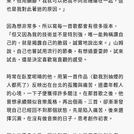
來，但用韻腳，我就可以把我不同思緒連在一起，這
也是我對此著迷的原因。」
因為想非常多，所以寫每一首歌都會有很多版本，
「但又因為我的技術並不是特別強，唯一能夠稱讚自
己的，就是揭露自己的脆弱，誠實地說出來。」山姆
說，自己也嘗試用流行的節奏，有想過要耍帥，試來
試去，還是決定喜歡寫直觀的感受。
時常在臥室呢喃的他，用第一首作品〈勸我別抽煙的
人都死了〉反映出在台北的孤獨與痛苦，道盡年輕人
的心境，一下子便獲得許多關注。在那首歌之後，他
曾想承續類似音樂風格，再出個兩、三首，卻漸漸發
現自己已經回不到那個狀態，先是陷入痛苦，後來選
擇沉澱，在沒有做音樂的日子，思考創作初衷。