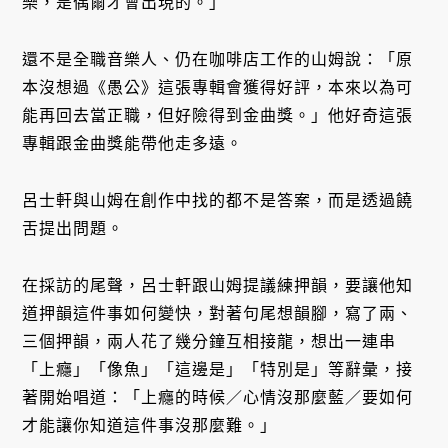
樂，是偶爾才會出現的。」
還不是全職音樂人、仍在咖啡店工作的山姆說：「原
本沒想過《愚公》這張專輯會獲得好評，本來以為可
能再回去當正職，但好險得到金曲獎。」他好奇這張
專輯跟金曲獎能帶他走多遠。
呂士軒與山姆在創作中找的都不是答案，而是透過饒
舌提出問題。
在採訪的尾聲，呂士軒跟山姆提議練押韻，要讓他知
道押韻這件事如何變快，對著句尾想韻腳，寫了兩、
三個押韻，兩人花了幾分鐘互相接龍，想出一連串
「上癮」「像魚」「這邊是」「特別是」等辭彙，接
著開始唱道：「上癮的時候／心情沒那麼藍／要如何
才能讓你知道這件事沒那麼難。」