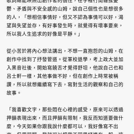
歌詞總能映照出創作者的個性，在字裡行間雜揉憂
鬱、矛盾與不安全感的山姆，說自己個性也是想很多
的人，「想相信事情好，但又不認為事情可以好，渴
望與失望並存，有好事發生時，就覺得有壞事要來，
所以我人生追求的好像是平靜。」
從小苦於將內心想法講出，不想一直抱怨的山姆，在
創作中找到了抒發管道。從軍校退學，考上政大並加
入黑音社後，開始寫饒舌才覺得舒坦，他說自己也和
呂士軒一樣，其他事做不好，但在創作上時常被稱
讚，所以就想繼續寫下去，寫對生活的觀察和自己的
故事。
「我喜歡文字，那些悶在心裡的感受，原來可以透過
押韻表現出來，而且押韻有限制，我反而知道要做什
麼，今天如果你跟我說什麼都可以，我好像寫不出