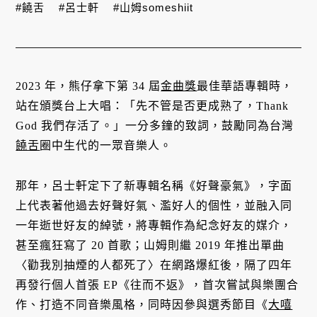
#饒舌
#呂士軒
#山姆someshiit
2023 年，熊仔拿下第 34 屆
金曲獎
最佳華語專輯時，
站在頒獎台上大唱：「先不管是否更成熟了，Thank
God 我們存活了。」一分多鐘的致詞，鼓勵同為台灣
饒舌
圈中生代的一眾音樂人。
那年，呂士軒定下了新專輯名稱《好聲豪氣》，字面
上代表著他過去好聲好氣、濫好人的個性，並融入同
一年逝世好友的綽號，將專輯作為紀念好友的媒介，
甚至瘋狂寫了 20 首歌；山姆則繼 2019 年推出單曲
〈勸我別抽煙的人都死了〉在網路爆紅後，隔了四年
再發行個人首張 EP《往而不返》，首次嘗試與樂團合
作、打造不同音樂風格，同時因參與選秀節目《
大嘻