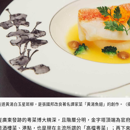
這道黃湯白玉星斑柳，是張國邦改良著名譚家菜「黃湯魚翅」的創作。（
從廣東發跡的粵菜博大精深，且階層分明，金字塔頂端為官
是酒樓菜、港點，也是現在主流所謂的「高檔粵菜」；再下