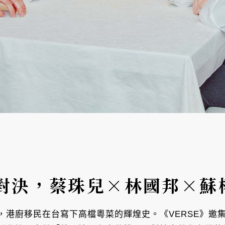
對決，蔡珠兒×林國邦×蘇
，港廚移民在台寫下高檔粵菜的輝煌史。《VERSE》邀