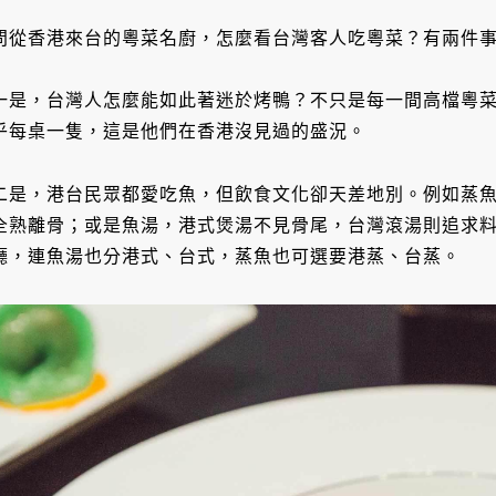
問從香港來台的粵菜名廚，怎麼看台灣客人吃粵菜？有兩件
一是，台灣人怎麼能如此著迷於烤鴨？不只是每一間高檔粵
乎每桌一隻，這是他們在香港沒見過的盛況。
二是，港台民眾都愛吃魚，但飲食文化卻天差地別。例如蒸
全熟離骨；或是魚湯，港式煲湯不見骨尾，台灣滾湯則追求
廳，連魚湯也分港式、台式，蒸魚也可選要港蒸、台蒸。