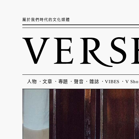
屬於我們時代的文化媒體
人物
文章
專題
聲音
雜誌
VIBES
V Sho