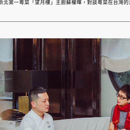
新北第一粵菜「望月樓」主廚蘇權暉，對談粵菜在台灣的