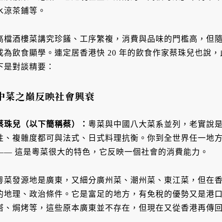
水涼茶鋪等。
高檔酒樓菜講究珍饈、工序繁複，消費與品味的門檻高，但
成為飲食顯學。連定居香港快 20 年的飲食作家蔡珠兒也說
下是對談精要：
中菜之巔反映社會興衰
蔡珠兒（以下簡稱蔡）：
粵菜與中國八大菜系並列，老實說
性、複雜度都可與法式、日式料理抗衡。你到全世界任一地
—— 這是粵菜很大的特色，它反映一個社會的消費能力。
粵菜發源地是廣東，又細分廣州菜、潮州菜、東江菜，但在
的地理、政治條件。它是富足的地方，有免稅的優勢又是港
塔、焗烤等，這些原本廣東並不存在，但現在又從香港再傳