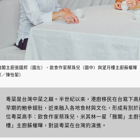
雅閣主廚張國邦（圖左）、飲食作家蔡珠兒（圖中）與望月樓主廚蘇權暉（
影／陳怡絜）
粵菜是台灣中菜之巔。半世紀以來，港廚移民在台寫下高
早期的鮑參翅肚，近來融入各地食材與文化，形成有別於西
位粵菜高手：飲食作家蔡珠兒、米其林一星「雅閣」主廚
樓」主廚蘇權暉，對談粵菜在台灣的演進。