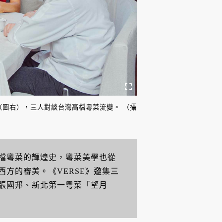
圖右），三人對談台灣高檔粵菜流變。 （攝
檔粵菜的輝煌史，粵菜美學也從
方的審美。《VERSE》邀集三
張國邦、新北第一粵菜「望月