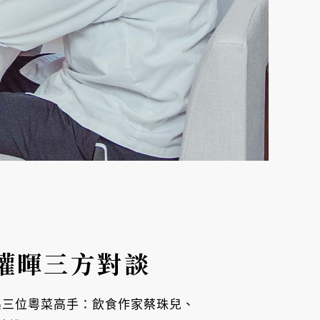
權暉三方對談
集三位粵菜高手：飲食作家蔡珠兒、