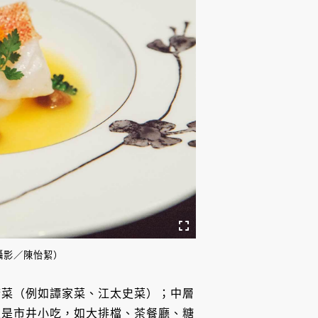
攝影／陳怡絜）
府菜（例如譚家菜、江太史菜）；中層
來是市井小吃，如大排檔、茶餐廳、糖