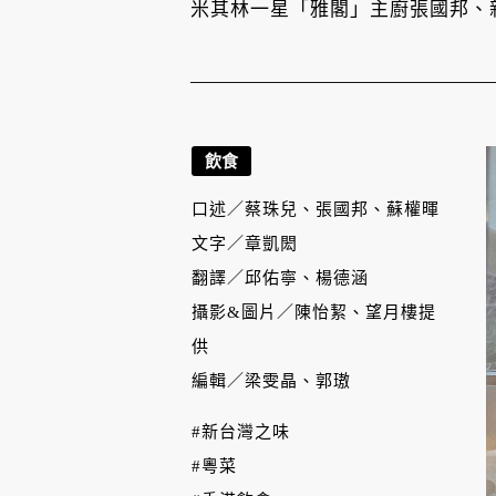
米其林一星「雅閣」主廚張國邦、
飲食
口述／
蔡珠兒、張國邦、蘇權暉
文字／
章凱閎
翻譯／
邱佑寧、楊德涵
攝影&圖片／
陳怡絜、望月樓提
供
編輯／
梁雯晶、郭璈
#新台灣之味
#粵菜