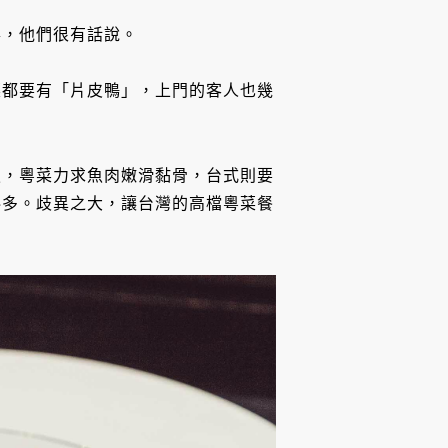
事，他們很有話說。
菜都要有「片皮鴨」，上門的客人也幾
魚，粵菜力求魚肉嫩滑黏骨，台式則要
料多。歧異之大，讓台灣的高檔粵菜餐