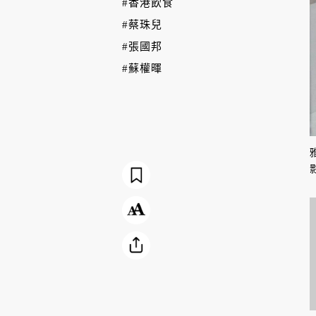
#香港飲食
#蔡珠兒
#張國邦
#蘇權暉