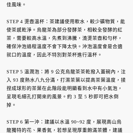
佳風味。
STEP 4 燙壺溫杯：茶建議使用軟水，較少礦物質，能
使茶感乾淨。烏龍茶為部分發酵茶，相較全發酵的紅
茶，需要較高水溫，先煮到沸騰，澆燙茶壺和勻杯，
確保沖泡過程溫度不會下降太快。沖泡溫度會是合適
就口的溫度，因此不特別對茶杯進行溫杯。
STEP 5 溫潤泡：將 9 公克烏龍茶茶乾撥入蓋碗內，注
入 93 度熱水八九分滿，打濕茶葉以提高茶葉溫度，揉
捏成球形的茶葉在此階段能明顯看到水中有小氣泡，
呈現毛細孔打開來的風景。約 3 至 5 秒即可把水倒
掉。
STEP 6 第一沖：建議以水溫 90~92 度，展現高山烏
龍獨特的花、果香氣，若想呈現厚重飽滿茶體，建議