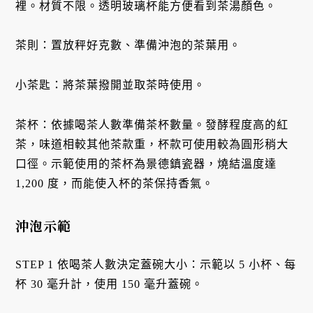
裡。材質不限。透明玻璃杯能方便看到茶湯顏色。
茶則：置放秤好克數、準備沖泡的茶葉用。
小茶匙：將茶葉撥開並取茶時使用。
茶杯：依據喝茶人數準備茶杯數量。發酵程度高的紅
茶，味道相較其他茶款重，杯款可使用較為圓形稍大
口徑。示範使用的茶杯為景德鎮瓷器，燒結溫度達
1,200 度，而能使入杯的茶保持香氣。
沖泡示範
STEP 1 依喝茶人數決定蓋碗大小：示範以 5 小杯、每
杯 30 毫升計，使用 150 毫升蓋碗。