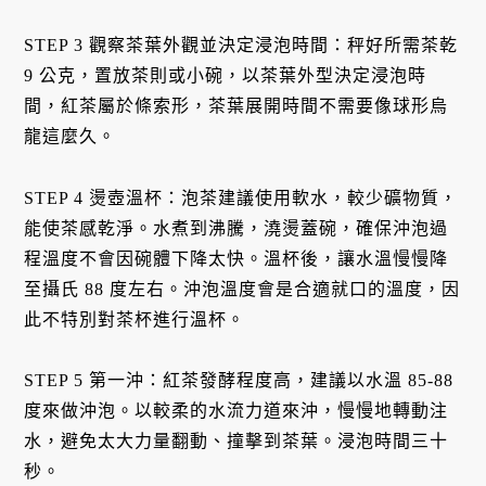
STEP 3 觀察茶葉外觀並決定浸泡時間：秤好所需茶乾
9 公克，置放茶則或小碗，以茶葉外型決定浸泡時
間，紅茶屬於條索形，茶葉展開時間不需要像球形烏
龍這麼久。
STEP 4 燙壺溫杯：泡茶建議使用軟水，較少礦物質，
能使茶感乾淨。水煮到沸騰，澆燙蓋碗，確保沖泡過
程溫度不會因碗體下降太快。溫杯後，讓水溫慢慢降
至攝氏 88 度左右。沖泡溫度會是合適就口的溫度，因
此不特別對茶杯進行溫杯。
STEP 5 第一沖：紅茶發酵程度高，建議以水溫 85-88
度來做沖泡。以較柔的水流力道來沖，慢慢地轉動注
水，避免太大力量翻動、撞擊到茶葉。浸泡時間三十
秒。