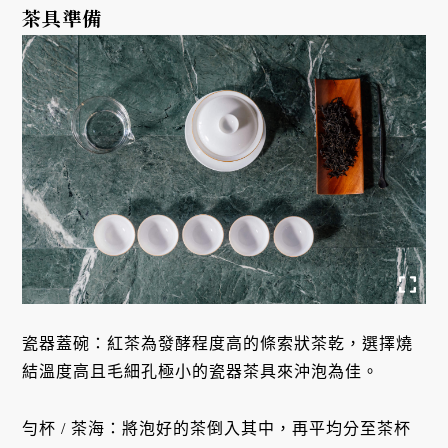
茶具準備
瓷器蓋碗：紅茶為發酵程度高的條索狀茶乾，選擇燒
結溫度高且毛細孔極小的瓷器茶具來沖泡為佳。
勻杯 / 茶海：將泡好的茶倒入其中，再平均分至茶杯