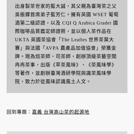
出身製茶世家的藍大誠，其父親為臺灣茶之父
吳振鐸首席弟子藍芳仁。擁有英國 WSET 葡萄
酒第二級認證，以及 CQI Q Arabica Grader 國
際咖啡品質鑑定師證照，並以個人茶作品在
UKTA 英國茶協會「The Leafies 世界茶葉大
賽」與法國「AVPA 農產品加值協會」榮獲金
牌。現為焙茶師、司茶師，創辦頂級茶藝空間
冉冉茶事，出版《萃茶風味》、《茶風味學》
等著作，並創辦臺灣酒研學院與識茶風味學
院，致力於從風味認識風土人文。
回到專題：
嘉義 台灣高山茶的起源地