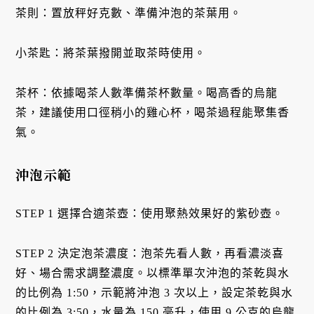
茶則：置放秤好克數、準備沖泡的茶葉用。
小茶匙：將茶葉撥開並取茶時使用。
茶杯：依據喝茶人數準備茶杯數量。喝高香的烏龍
茶，建議使用口徑稍小的雞心杯，喝茶過程能聚集香
氣。
沖泡示範
STEP 1 選擇合適茶壺：使用聚熱效果好的紫砂壺。
STEP 2 決定泡茶濃度：泡茶先看人數，再看濃淡喜
好、場合需求調整濃度。以標準單次沖泡的茶乾與水
的比例為 1:50，示範將沖泡 3 次以上，設定茶乾與水
的比例為 3:50，水量為 150 毫升，使用 9 公克的烏龍