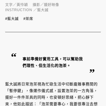
文字／
黃怜穎
攝影／
鏡好映像
INSTRUCTION ／
藍大誠
#藍大誠
#茶席
事前準備好實用工具，可以幫助我
們理性、但生活化的泡茶。
藍大誠將日常泡茶視為忙碌生活中切斷龐雜事務間的
「暫停鍵」，像運作儀式感，設置泡茶的一方角落，
擺好一件件茶具的同時，也安頓好思緒，把心靜下
來，他如此描述：「泡茶需要專心，我要很專注去想