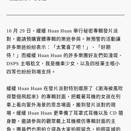
10 月 29 日，緩緩 Huan Huan 舉行祕密專輯發片派
對，邀請預購實體專輯的樂迷參與。無預警的活動讓
許多樂迷紛紛表示：「太驚喜了吧！」、「好期
待！」而緩緩 Huan Huan 的許多樂團好友們如淺堤、
DSPS 主唱稔文、我是機車少女，以及四枝筆主唱小
四等也紛紛到場支持。
緩緩 Huan Huan 在發片派對特別還原了《瀏海被風吹
得整個飛起來》的專輯封面，把戴著耳機的女孩在列
車上看向窗外海景的思念場面，搬到發片派對的現
場。緩緩 Huan Huan 更準備了耳罩式耳機以及 CD 隨
身聽，邀請參與的觀眾戴上耳機模仿專輯封面的主
角。團員們也用拍立得為大家拍照留念，拍照區域的