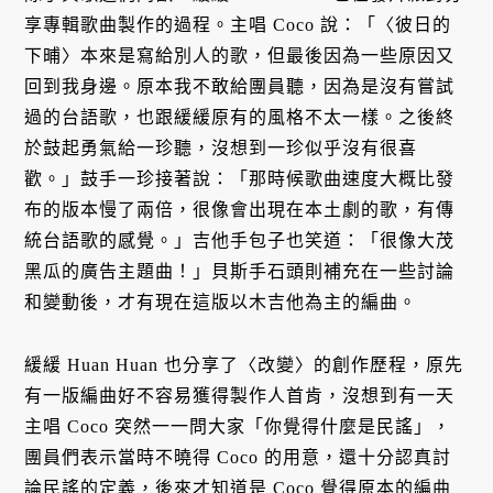
享專輯歌曲製作的過程。主唱 Coco 說：「〈彼日的
下晡〉本來是寫給別人的歌，但最後因為一些原因又
回到我身邊。原本我不敢給團員聽，因為是沒有嘗試
過的台語歌，也跟緩緩原有的風格不太一樣。之後終
於鼓起勇氣給一珍聽，沒想到一珍似乎沒有很喜
歡。」鼓手一珍接著說：「那時候歌曲速度大概比發
布的版本慢了兩倍，很像會出現在本土劇的歌，有傳
統台語歌的感覺。」吉他手包子也笑道：「很像大茂
黑瓜的廣告主題曲！」貝斯手石頭則補充在一些討論
和變動後，才有現在這版以木吉他為主的編曲。
緩緩 Huan Huan 也分享了〈改變〉的創作歷程，原先
有一版編曲好不容易獲得製作人首肯，沒想到有一天
主唱 Coco 突然一一問大家「你覺得什麼是民謠」，
團員們表示當時不曉得 Coco 的用意，還十分認真討
論民謠的定義，後來才知道是 Coco 覺得原本的編曲