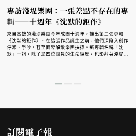
專訪淺堤樂團：一張差點不存在的專
輯——十週年《沈默的鉅作》
來自高雄的淺堤樂團今年成團十週年，推出第三張專輯
《沈默的鉅作》。在這張作品誕生之前，他們深陷入創作
停滯、爭吵，甚至面臨解散樂團抉擇。新專輯名稱「沈
默」一詞，除了是四位團員的生命經歷，也影射著淺堤走
過十年，重新理解彼此的過程。而我們也在其中，看見台
灣樂團邁向成熟、獨立經營的試煉之路。
訂閱電子報