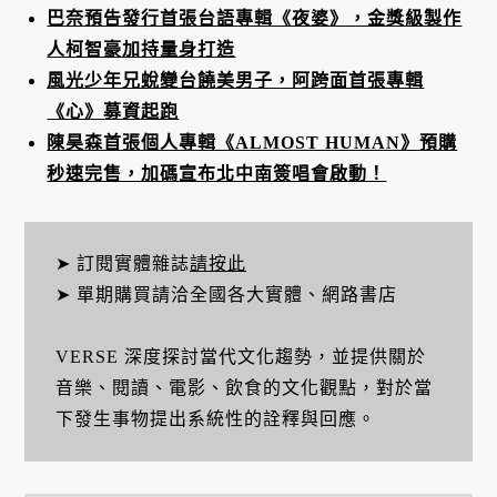
巴奈預告發行首張台語專輯《夜婆》，金獎級製作
人柯智豪加持量身打造
風光少年兄蛻變台饒美男子，阿跨面首張專輯
《心》募資起跑
陳昊森首張個人專輯《ALMOST HUMAN》預購
秒速完售，加碼宣布北中南簽唱會啟動！
➤ 訂閱實體雜誌
請按此
➤ 單期購買請洽全國各大實體、網路書店
VERSE 深度探討當代文化趨勢，並提供關於
音樂、閱讀、電影、飲食的文化觀點，對於當
下發生事物提出系統性的詮釋與回應。