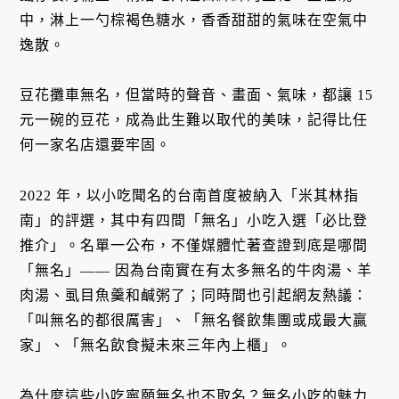
中，淋上一勺棕褐色糖水，香香甜甜的氣味在空氣中
逸散。
豆花攤車無名，但當時的聲音、畫面、氣味，都讓 15
元一碗的豆花，成為此生難以取代的美味，記得比任
何一家名店還要牢固。
2022 年，以小吃聞名的台南首度被納入「米其林指
南」的評選，其中有四間「無名」小吃入選「必比登
推介」。名單一公布，不僅媒體忙著查證到底是哪間
「無名」—— 因為台南實在有太多無名的牛肉湯、羊
肉湯、虱目魚羹和鹹粥了；同時間也引起網友熱議：
「叫無名的都很厲害」、「無名餐飲集團或成最大贏
家」、「無名飲食擬未來三年內上櫃」。
為什麼這些小吃寧願無名也不取名？無名小吃的魅力