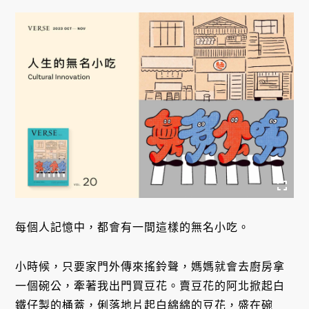
每個人記憶中，都會有一間這樣的無名小吃。
小時候，只要家門外傳來搖鈴聲，媽媽就會去廚房拿
一個碗公，牽著我出門買豆花。賣豆花的阿北掀起白
鐵仔製的桶蓋，俐落地片起白綿綿的豆花，盛在碗