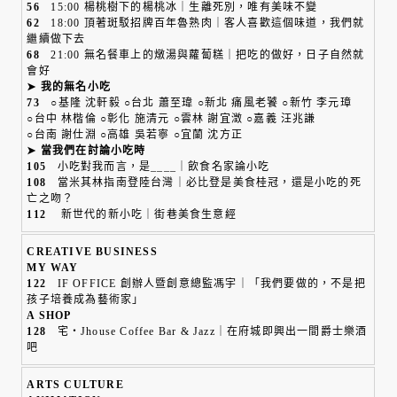
56
15:00 楊桃樹下的楊桃冰｜生離死別，唯有美味不變
62
18:00 頂著斑駁招牌百年魯熟肉｜客人喜歡這個味道，我們就
繼續做下去
68
21:00 無名餐車上的燉湯與蘿蔔糕｜把吃的做好，日子自然就
會好
➤ 我的無名小吃
73
○基隆 沈軒毅 ○台北 蕭至瑋 ○新北 痛風老饕 ○新竹 李元璋
○台中 林楷倫 ○彰化 施清元 ○雲林 謝宜澂 ○嘉義 汪兆謙
○台南 謝仕淵 ○高雄 吳若寧 ○宜蘭 沈方正
➤ 當我們在討論小吃時
105
小吃對我而言，是____｜飲食名家論小吃
108
當米其林指南登陸台灣｜必比登是美食桂冠，還是小吃的死
亡之吻？
112
新世代的新小吃｜街巷美食生意經
CREATIVE BUSINESS
MY WAY
122
IF OFFICE 創辦人暨創意總監馮宇｜「我們要做的，不是把
孩子培養成為藝術家」
A SHOP
128
宅・Jhouse Coffee Bar & Jazz｜在府城即興出一間爵士樂酒
吧
ARTS CULTURE