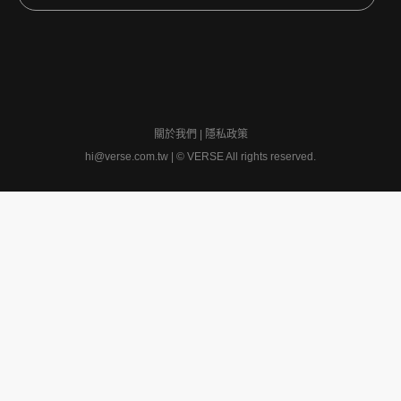
關於我們
|
隱私政策
hi@verse.com.tw
|
© VERSE All rights reserved.