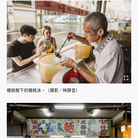
楊桃樹下的楊桃冰。（攝影／林靜宜）