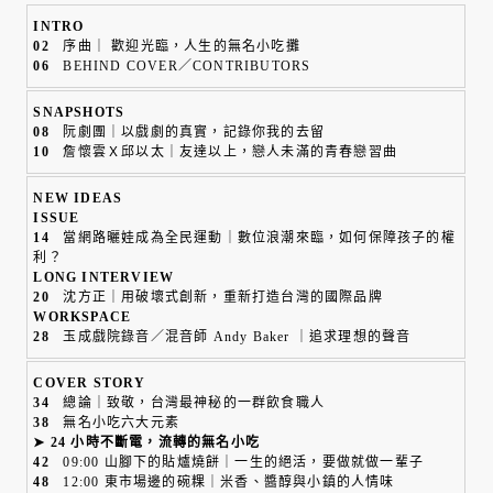
INTRO
02
序曲｜ 歡迎光臨，人生的無名小吃攤
06
BEHIND COVER／CONTRIBUTORS
SNAPSHOTS
08
阮劇團｜以戲劇的真實，記錄你我的去留
10
詹懷雲Ｘ邱以太｜友達以上，戀人未滿的青春戀習曲
NEW IDEAS
ISSUE
14
當網路曬娃成為全民運動｜數位浪潮來臨，如何保障孩子的權
利？
LONG INTERVIEW
20
沈方正｜用破壞式創新，重新打造台灣的國際品牌
WORKSPACE
28
玉成戲院錄音／混音師 Andy Baker ｜追求理想的聲音
COVER STORY
34
總論｜致敬，台灣最神秘的一群飲食職人
38
無名小吃六大元素
➤ 24 小時不斷電，流轉的無名小吃
42
09:00 山腳下的貼爐燒餅｜一生的絕活，要做就做一輩子
48
12:00 東市場邊的碗粿｜米香、醬醇與小鎮的人情味