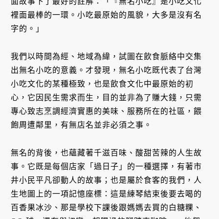
面故事下了最好的註解：「『無名小吃』是小吃文化
裡面最棒的一環。小吃最原始的風貌，大多是沒有名
字的。」
我們以時間為經、地域為緯，試圖在飲食脈絡中交集
出無名小吃的意義。才發現，無名小吃既代表了台灣
小吃文化的某種極致，也是飲食文化中最原始的初
心，它因民生需求而生，目的並非為了賺大錢，只需
專心致志烹調經濟實惠的美味、服務所在的社區，餵
飽周遭鄰里，有無店名並非必須之事。
無名的背後，也蘊藏著千滋百味、酸甜苦辣的人生故
事。它既是每個店家「過日子」的一種選擇，有著市
井小民平凡卻動人的故事；也是屬於食客的我們，人
生地圖上的一項記憶座標：這是練琴結束後要去喝的
百香果冰沙、那是學校下課後跟媽媽去買的白糖粿、