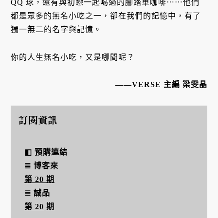
QQ 球，還有與初戀一起喝過的腳踏車咖啡⋯⋯他們
都是眾多的無名小吃之一，卻在我們的記憶中，有了
獨一無二的名字與記憶。
你的人生無名小吃，又是哪間呢？
——VERSE 主編 梁雯晶
訂閱資訊
◧ 預購連結
≣ 博客來
第 20 期
≣ 誠品
第 20
期