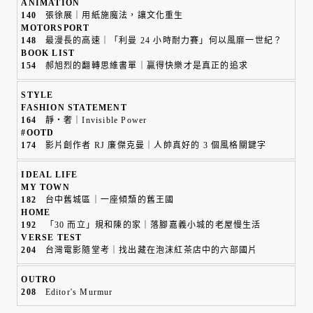
ANIMATION
140
張徐展｜用紙施魔法，讓文化重生
MOTORSPORT
148
最漫長的高速｜「利曼 24 小時耐力賽」何以風靡一世紀？
BOOK LIST
154
郝旭烈的翻轉思維書單｜贏得快樂才是真正的追求
STYLE
FASHION STATEMENT
164
靜・奢｜Invisible Power
#OOTD
174
影片創作者 RJ 廉傑克曼｜人帥真好的 3 個風格關鍵字
IDEAL LIFE
MY TOWN
182
台中舊城區｜一座傾頹的舊王國
HOME
192
「30 而立」規和陳的家｜落腳嘉義小城的老屋慢生活
VERSE TEST
204
台灣電影隨堂考｜找出藏在泡沫紅茶店中的六部國片
OUTRO
208
Editor's Murmur