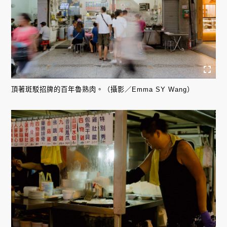
頂著斑駁招牌的百年魯熟肉。（攝影／Emma SY Wang）