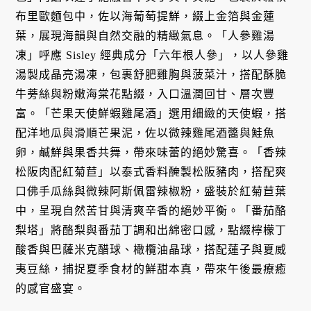
布里歐麵包中，佐以海葡萄提鮮，綴上金箔與金蓮
葉，展現海韻與自然交融的精緻氣息。「人參雞湯
凍」呼應 Sisley 經典成分「六年根人參」，以人參雞
湯製成晶亮湯凍，包裹舒肥雞胸與菠菜汁，搭配酥脆
牛蒡絲與粉嫩海棠花點綴，入口溫潤回甘、層次豐
富。「芒果天使鮮蝦雞尾酒」選用細緻的天使蝦，搭
配洋地瓜與滑順芒果泥，佐以微辣雞尾酒醬與鮭魚
卵，鹹鮮與果香共舞，帶來味蕾的絕妙驚喜。「香辣
松阪肉配紅菊苣」以泰式香料醃製松阪豬肉，搭配爽
口佛手瓜絲與微辣阿斯佩雷辣椒粉，盛裝於紅菊苣葉
中，呈現自然苦甘與清爽辛香的絕妙平衡。「番茄酪
梨塔」將酪梨與番茄丁調和出綿密口感，點綴檸檬丁
酸香與巴薩米克醋球、橄欖油晶球，搭配蓮子與夏威
夷豆絲，捕捉夏季食材的鮮甜本真，帶來午後最療癒
的感官盛宴。