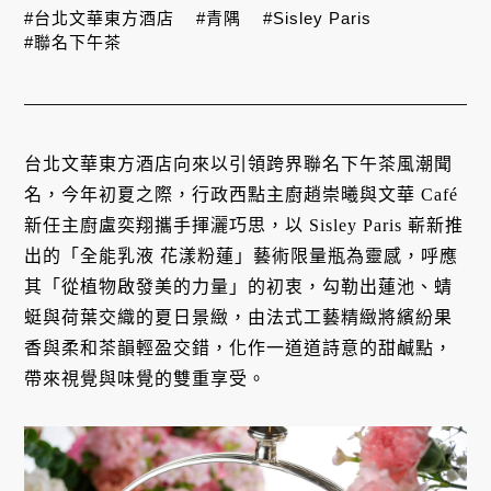
#台北文華東方酒店
#青隅
#Sisley Paris
#聯名下午茶
台北文華東方酒店向來以引領跨界聯名下午茶風潮聞
名，今年初夏之際，行政西點主廚趙崇曦與文華 Café
新任主廚盧奕翔攜手揮灑巧思，以 Sisley Paris 嶄新推
出的「全能乳液 花漾粉蓮」藝術限量瓶為靈感，呼應
其「從植物啟發美的力量」的初衷，勾勒出蓮池、蜻
蜓與荷葉交織的夏日景緻，由法式工藝精緻將繽紛果
香與柔和茶韻輕盈交錯，化作一道道詩意的甜鹹點，
帶來視覺與味覺的雙重享受。