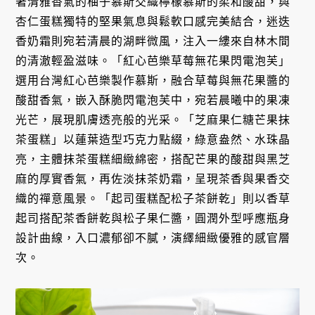
著清雅香氣的柚子慕斯交織檸檬慕斯的柔和酸甜，與
杏仁蛋糕獨特的堅果氣息與鬆軟口感完美結合，迷迭
香奶霜則宛若清晨的湖畔微風，注入一縷來自林木間
的清澈輕盈滋味。「紅心芭樂草莓無花果閃電泡芙」
選用台灣紅心芭樂製作慕斯，融合草莓與無花果醬的
酸甜香氣，嵌入酥脆閃電泡芙中，宛若晨曦中的果凍
光芒，展現肌膚透亮般的光采。「芝麻果仁糖芒果抹
茶蛋糕」以蓮葉造型巧克力點綴，綠意盎然、水珠晶
亮，主體抹茶蛋糕細緻綿密，搭配芒果的酸甜與黑芝
麻的厚實香氣，再佐淡抹茶奶霜，呈現茶香與果香交
織的禪意風景。「起司蛋糕配松子茶餅乾」則以香草
起司搭配茶香餅乾與松子果仁醬，圓潤外型呼應瓶身
設計曲線，入口濃郁卻不膩，演繹細緻優雅的感官層
次。