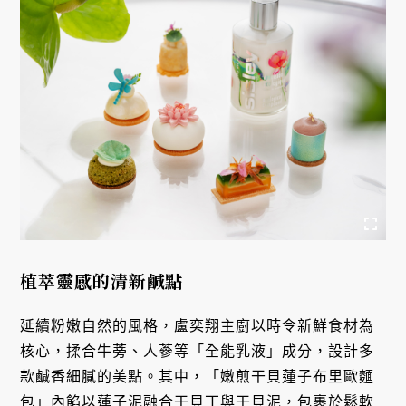
植萃靈感的清新鹹點
延續粉嫩自然的風格，盧奕翔主廚以時令新鮮食材為
核心，揉合牛蒡、人蔘等「全能乳液」成分，設計多
款鹹香細膩的美點。其中，「嫩煎干貝蓮子布里歐麵
包」內餡以蓮子泥融合干貝丁與干貝泥，包裹於鬆軟