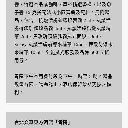
醬，特選茶品或咖啡，單杯精選香檳，以及魚
子醬 15 克搭配法式小圓薄餅及配料。另附贈
品，包含：抗皺活膚御緻眼唇霜 2ml、抗皺活
膚御緻駐顏琉晶霜 4ml、抗皺活膚御緻抗皺精
華 2ml、黑玫瑰頂級乳霜抗老面膜 10ml、
Sisley 抗皺活膚前導水精華 15ml、極致防禦未
來精華 10ml、全能拋光服務及品牌 600 元抵
用劵。
青隅下午茶用餐時段為下午 1 時至 5 時。贈品
數量有限，贈完為止，酒店保留贈禮更換之權
利。
台北文華東方酒店「青隅」