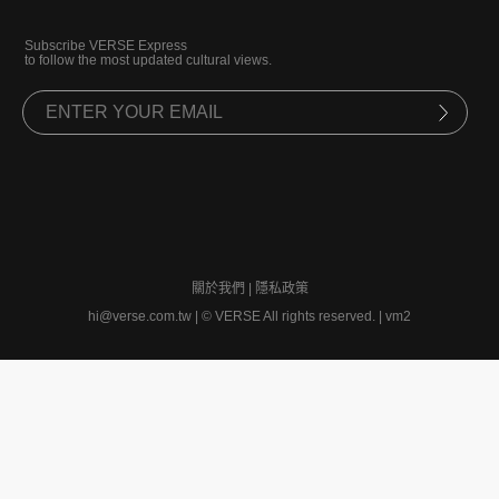
Subscribe VERSE Express
to follow the most updated cultural views.
關於我們
|
隱私政策
hi@verse.com.tw
|
© VERSE All rights reserved. | vm2