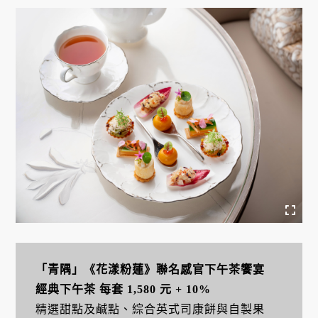
「青隅」《花漾粉蓮》聯名感官下午茶饗宴
經典下午茶 每套 1,580 元 + 10%
精選甜點及鹹點、綜合英式司康餅與自製果