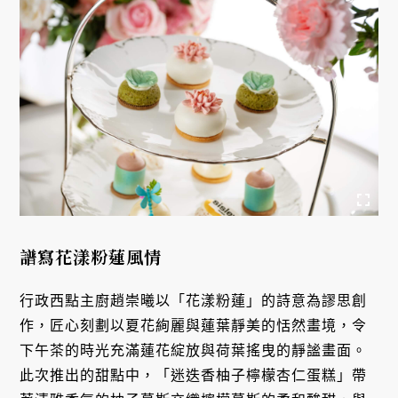
譜寫花漾粉蓮風情
行政西點主廚趙崇曦以「花漾粉蓮」的詩意為謬思創
作，匠心刻劃以夏花絢麗與蓮葉靜美的恬然畫境，令
下午茶的時光充滿蓮花綻放與荷葉搖曳的靜謐畫面。
此次推出的甜點中，「迷迭香柚子檸檬杏仁蛋糕」帶