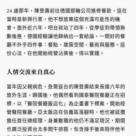
24 歲那年，陳登壽前往德國郵輪公司進修餐飲，這在
當時是新興行業，他不想放棄這個充滿可能性的機
會。旅外近六年，吧台就站了四年，從學徒到帶領無
數後進，德國經驗讓他歸納出一套結論，一間好的餐
廳不外乎四件事：餐點、建築空間、藝術與服務。這
份心法，在他開始經營沾美後，得以實踐。
人情交流來自真心
當年因父親病危，急需返台的陳登壽結束長達六年的
旅外生涯，歸國後，他偶然看到國泰醫院餐廳正在招
標，以「醫院餐廳飯店化」為企畫書下標案，開始經
營醫院餐廳。亞太飯店在信義區落腳時，他也被延攬
擔任首任總經理，身兼數職的他仍不滿足現況，期間
也廣泛投資台北多間牛排館，包含接手後來陪伴他半