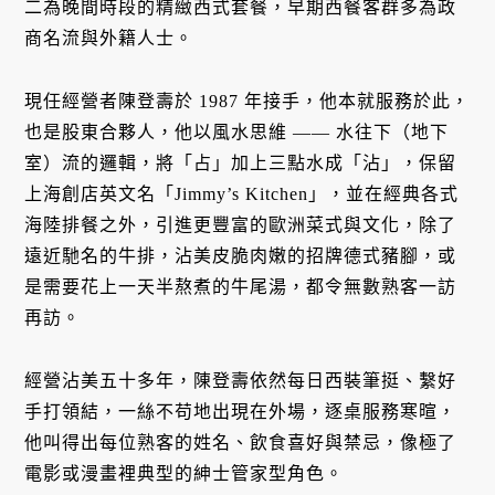
二為晚間時段的精緻西式套餐，早期西餐客群多為政
商名流與外籍人士。
現任經營者陳登壽於 1987 年接手，他本就服務於此，
也是股東合夥人，他以風水思維 —— 水往下（地下
室）流的邏輯，將「占」加上三點水成「沾」，保留
上海創店英文名「Jimmy’s Kitchen」，並在經典各式
海陸排餐之外，引進更豐富的歐洲菜式與文化，除了
遠近馳名的牛排，沾美皮脆肉嫩的招牌德式豬腳，或
是需要花上一天半熬煮的牛尾湯，都令無數熟客一訪
再訪。
經營沾美五十多年，陳登壽依然每日西裝筆挺、繫好
手打領結，一絲不苟地出現在外場，逐桌服務寒暄，
他叫得出每位熟客的姓名、飲食喜好與禁忌，像極了
電影或漫畫裡典型的紳士管家型角色。