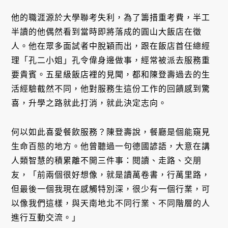
他的職涯源於大學聯考失利，為了籌措重考費，半工
半讀的他偶然看到當時即將落成的圓山大飯店在徵
人。他在眾多面試者中脫穎而出，跟在飯店首任總經
理「孔二小姐」孔令偉身邊做事，經常被派去服務重
要貴賓。五星級飯店裡的見聞，都和陳登壽過去的生
活經驗截然不同，他對服務生這份工作的回饋感到驚
喜，升學之路就此打消，就此決定志向。
何以如此喜愛餐飲服務？陳登壽說，餐廳是個能窺見
生命百態的地方。他曾聽過一句德國諺語，大意在講
人類智慧的積累離不開三件事：閱讀、走路、交朋
友，「前兩個很好想像，就是讀萬卷書，行萬里路，
但最後一個我現在感觸特別深，很少有一個行業，可
以像我們這樣，與天南地北不同行業、不同階層的人
進行互動交流。」