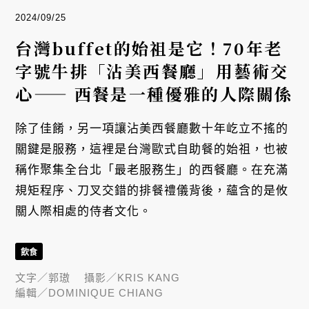
2024/09/25
台灣buffet的始祖是它！70年老
字號牛排「沾美西餐廳」用藝術交
心—— 西餐是一種優雅的人際關係
除了佳餚，另一項讓沾美西餐廳數十年屹立不搖的
關鍵是服務，這裡是台灣歐式自助餐的始祖，也被
稱作聚集全台北「最老服務生」的西餐廳。在充滿
規矩程序、刀叉交錯的排餐禮儀背後，蘊含的是攸
關人際相處的侍者文化。
飲食
文字／
郭璈
攝影／
KRIS KANG
編輯／
DOMINIQUE CHIANG