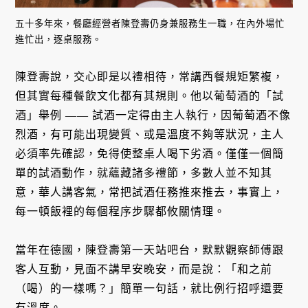
五十多年來，餐廳經營者陳登壽仍身兼服務生一職，在內外場忙
進忙出，逐桌服務。
陳登壽說，交心即是以禮相待，常講西餐規矩繁複，
但其實每種餐飲文化都有其規則。他以葡萄酒的「試
酒」舉例 —— 試酒一定得由主人執行，因葡萄酒不像
烈酒，有可能出現變質、或是溫度不夠等狀況，主人
必須率先確認，免得使整桌人喝下劣酒。僅僅一個簡
單的試酒動作，就蘊藏諸多禮節，多數人並不知其
意，華人講客氣，常把試酒任務推來推去，事實上，
每一頓飯裡的每個程序步驟都攸關情理。
當年在德國，陳登壽第一天站吧台，默默觀察師傅跟
客人互動，見面不講早安晚安，而是說：「和之前
（喝）的一樣嗎？」簡單一句話，就比例行招呼還要
有溫度。