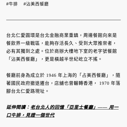
#牛排
#沾美西餐廳
台北仁愛圓環是台北金融商業重鎮，周邊餐館向來是
餐飲界一級戰區，能夠存活長久、受到大眾推崇者，
必有其獨到之處。位於商辦大樓地下室的老字號餐館
「沾美西餐廳」，更是橫越半世紀屹立不搖。
餐廳前身為成立於 1946 年上海的「占美西餐廳」，隨
著國民政府撤退遷台，店舖也曾輾轉香港， 1970 年落
腳台北仁愛路現址。
延伸閱讀：
老台北人的回憶「亞里士餐廳」—— 用一
口牛排，見證一個世代