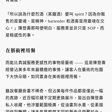
「所以說為什麼烈酒（蒸餾酒）要叫 spirit？因為你販
售的是靈魂、是精神，bartender 和酒客是用靈魂在交
心。」陳登壽那時便明白，服務業並非只是 SOP，而
是極感性的事。
在藝術裡用餐
而能比真誠服務更感性的事物是藝術 —— 這是陳登壽
經營沾美多年來最驕傲的事情，讓客人在藝術的包圍
下大快朵頤，如同置身在美術館裡用餐。
雖說餐廳掛畫不稀奇，但沾美每件作品都是僅此一幅
的真跡，近百幅珍藏不定期更換展示，皆出自陳登壽
私人收藏，他涉獵範圍極廣，從油畫到水墨、從素描
習作到雕塑，諸多氣質截然不同的藝術品齊聚於此，