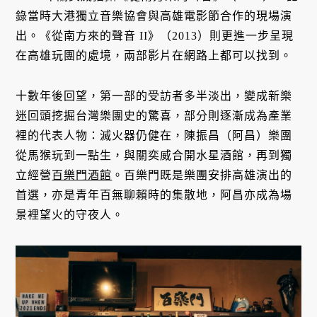
錄當時大港獨立音樂協會與高雄電影節合作的現場演
出。《從南方來的聲音 II》（2013）則更進一步呈現
在高雄玩團的處境，兩部影片在網路上都可以找到。
十數年後回望，第一部的受訪者多半淡出，變成新樂
迷回頭挖掘台灣樂團史的驚喜，部分則逐漸成為產業
裡的代表人物：滅火器仍健在，陳振昌（阿昌）樂團
從馬猴玩到一點生，與關奕威合開水星酒館，再到獨
立經營
百樂門酒館
。百樂門既是樂團安排高雄演出的
首選，亦是青年百無聊賴時的集散地，阿昌亦成為場
景裡望火的守夜人。