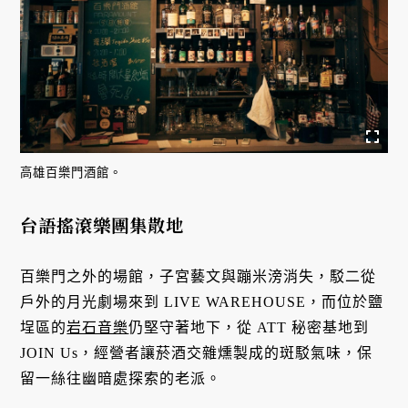
高雄百樂門酒館。
台語搖滾樂團集散地
百樂門之外的場館，子宮藝文與蹦米滂消失，駁二從
戶外的月光劇場來到 LIVE WAREHOUSE，而位於鹽
埕區的
岩石音樂
仍堅守著地下，從 ATT 秘密基地到
JOIN Us，經營者讓菸酒交雜燻製成的斑駁氣味，保
留一絲往幽暗處探索的老派。