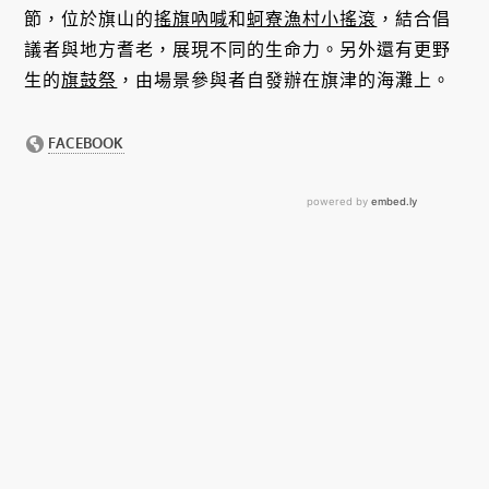
節，位於旗山的
搖旗吶喊
和
蚵寮漁村小搖滾
，結合倡
議者與地方耆老，展現不同的生命力。另外還有更野
生的
旗鼓祭
，由場景參與者自發辦在旗津的海灘上。