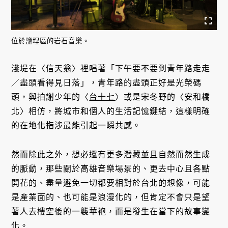
位於鹽埕區的岩石音樂。
淺堤在〈
信天翁
〉裡唱著「下午要不要到青年路走走
／盡頭看得見日落」，青年路的盡頭正好是光榮碼
頭，與拍謝少年的〈
台十七
〉或是宋冬野的〈安和橋
北〉相仿，將城市和個人的生活記憶鍵結，這樣明確
的在地化指涉最能引起一瞬共感。
然而除此之外，想必還有更多潛藏並且自然而然生成
的脈動，那些關於高雄音樂場景的、更去中心且各點
開花的、盡量避免一切都要相對於台北的想像，可能
是產業面的、也可能是浪漫化的，但肯定不會只是望
著人去樓空後的一襲華袍，而是發生在當下的故事變
化。