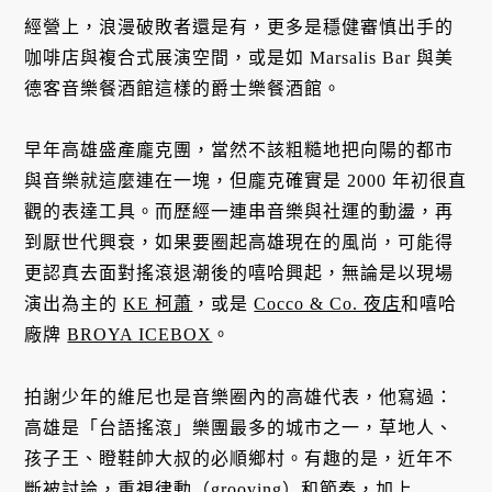
經營上，浪漫破敗者還是有，更多是穩健審慎出手的
咖啡店與複合式展演空間，或是如 Marsalis Bar 與美
德客音樂餐酒館這樣的爵士樂餐酒館。
早年高雄盛產龐克團，當然不該粗糙地把向陽的都市
與音樂就這麼連在一塊，但龐克確實是 2000 年初很直
觀的表達工具。而歷經一連串音樂與社運的動盪，再
到厭世代興衰，如果要圈起高雄現在的風尚，可能得
更認真去面對搖滾退潮後的嘻哈興起，無論是以現場
演出為主的
KE 柯蕭
，或是
Cocco & Co. 夜店
和嘻哈
廠牌
BROYA ICEBOX
。
拍謝少年的維尼也是音樂圈內的高雄代表，他寫過：
高雄是「台語搖滾」樂團最多的城市之一，草地人、
孩子王、瞪鞋帥大叔的必順鄉村。有趣的是，近年不
斷被討論，重視律動（grooving）和節奏，加上