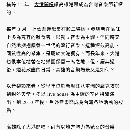
橫跨 15 年，
大港開唱
讓高雄港邊成為台灣音樂節新標
的。
每年 3 月，上萬樂迷聚集在駁二特區。參與者在品味
上多為寬容的雜食者，以獨立音樂為主體，但同時又
自然地擁抱餵養一世代的流行音樂。這種短效高能、
同質性高的聚集，是屬於大港獨有。而長年來，大港
也很本位地替在地樂團保留一席之地。但，慶典過
後，煙花散盡的日常，高雄的音樂場景又是如何？
以音樂節來看，從早年位於新堀江八重洲的龐克攻勢
到親熱天堂，多以 live house 為主體的室內拼盤演
出。到 2010 年後，戶外音樂節成為台灣各地活動的妝
點。
高雄除了大港開唱，尚有以地方魅力為號召的音樂