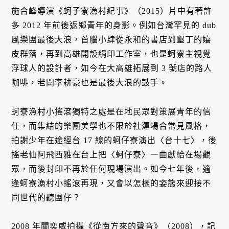
施合峰導演《蚵子寮漁村紀事》（2015）片中有著許
多 2012 年前後返鄉青年的身影。例如台灣罕見的 dub
風樂團最後大浪，首腦小肆從永和的書店到墾丁的嬉
皮群落，再到高雄開設絹印工作室，也是蚵寮主視覺
浮球人的設計者，如今在大高雄拓展到 3 號店的路人
咖啡，老闆李耕豪也是最後大浪的鼓手。
蚵寮漁村小搖滾獨特之處是在地民眾對策展青年的信
任，而集結的樂團美學也不限於社運場合常見風格，
拍謝少年在途經台 17 線的蚵仔寮演出〈台十七〉，後
搖老仙阿飛西雅在台上把〈蚵仔寮〉一曲獻給在場觀
眾，而後封印不再於任何現場演出。如今七年後，適
逢蚵寮漁村小搖滾再現，又會以怎樣的姿態來迎接不
同世代的聽團仔？
2008 年關奕威拍攝《從南方來的聲音》（2008），記