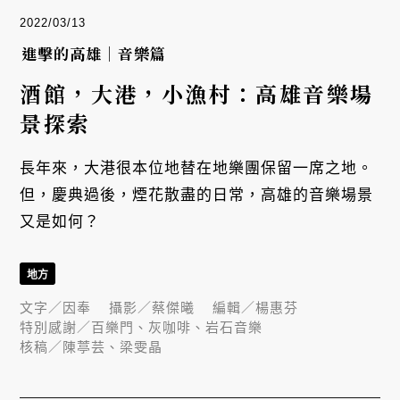
2022/03/13
進擊的高雄｜音樂篇
酒館，大港，小漁村：高雄音樂場
景探索
長年來，大港很本位地替在地樂團保留一席之地。
但，慶典過後，煙花散盡的日常，高雄的音樂場景
又是如何？
地方
文字／
因奉
攝影／
蔡傑曦
編輯／
楊惠芬
特別感謝／
百樂門、灰咖啡、岩石音樂
核稿／
陳葶芸、梁雯晶