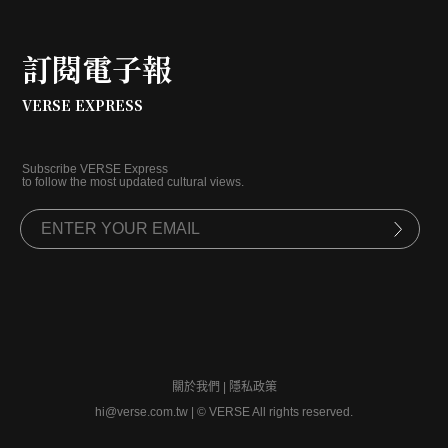
訂閱電子報
VERSE EXPRESS
Subscribe VERSE Express
to follow the most updated cultural views.
關於我們
|
隱私政策
hi@verse.com.tw
|
© VERSE All rights reserved.