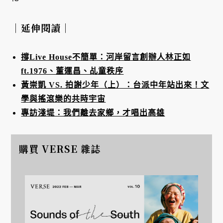
｜延伸閱讀｜
撐Live House不簡單：河岸留言創辦人林正如
ft.1976、董運昌、乩童秩序
黃崇凱 VS. 拍謝少年（上）：台派中年站出來！文
學與搖滾樂的共時宇宙
專訪淺堤：我們離去家鄉，才唱出高雄
購買 VERSE 雜誌