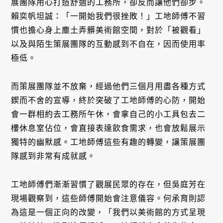
展團隊用心打造舒適的工務所，卻反而讓他們卻步。
賴奕帆坦誠：「一開始我們很挫敗！」工地師傅不習
慣也擔心身上塵土弄髒美術館空間，對於「被觀看」
以及與陌生策展團隊的互動感到不自在，因而使用率
極低。
而策展團隊並不放棄，經過他們三個月用盡各種方式
鍥而不舍的宣導，終於突破了工地師傅的心防，開始
會一群相約去工務所午休，會拿自己的小工具包去二
樓休息室佔位，會直接表達飲食需求，也會放鬆展示
獨特的幽默感。工地師傅這些有趣的轉變，讓策展團
隊感到非常有成就感。
工地師傅們漸漸習慣了觀展民眾的存在，但吳庭芳在
現場觀察到，這些師傅開始會注意儀容。何承育則認
為這是一個正向的改變，「我們以美術館的方式呈現