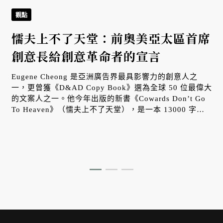
觀點
懦夫上不了天堂：前奧美亞太區首席
創意長給創意革命者的宣言
Eugene Cheong 是亞洲廣告界最具影響力的創意人之
一，更曾獲《D&AD Copy Book》選為全球 50 位最偉大
的文案人之一。他今年出版的新書《Cowards Don’t Go
To Heaven》（懦夫上不了天堂），是一本 13000 字的
創意，提出他認為當代創意工作者必須培養的八種核心習
慣，作為對抗產業平庸化與創意污染的解方。現任台灣奧
美集團首席創意顧問胡湘雲特別與 Eugene Cheong 進行
一場精彩訪談，由本刊獨家刊登。