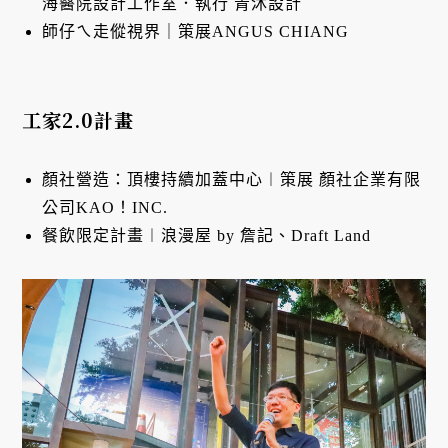
海醫院設計工作室．執行 青沐設計
師仔ㄟ走傱視界｜策展ANGUS CHIANG
工家2.0計畫
顏社營造：頂樓持續加蓋中心︱策展 顏社企業有限
公司KAO！INC.
餐飲限定計畫︱浪漫屋 by 詹記、Draft Land