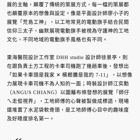
展的主軸，顛覆了傳統的策展方式，每一檔的策展都
也顛覆原本的想像與設定。像是平面設計師廖小子的
展覽「荒島工神」，以工地常見的電動旗手結合民間
信仰三太子，幽默展現電動旗手被視為守護神的工地
文化，不同地域的電動旗手風格也有不同。
東海醫院設計工作室 DHH studio 設計師徐景亭，則
在跟負責土方工程的卡車司機跑了幾趟車後，發想出
「如果卡車頭是我家 ✕ 檳榔攤是我的 7-11」，以想像
力展現卡車司機不為人知的一面；時裝設計師江奕勳
（ANGUS CHIANG）以圍籬布條發想的展覽「師仔
ㄟ走傱視界」，工地師傅的心聲被製做成標語，現場
還堆置了水泥袋軟骨頭，是工地師傅心目中的趣味度
及好睡度排名第一。