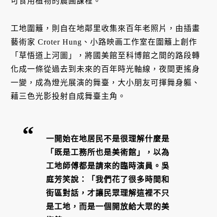
可食用植物的農圃課程。
工地圍籬，則自在地鄰里收集來百年老照片，由插畫
藝術家 Croter Hung、小路映画工作室在圍籬上創作
「草悟道上河圖」，將國美館至科博館之間的路段轉
化成一條從過去到未來的百年時光軸線，夜間更搖身
一變，成為燈光展演的舞臺，大小朋友可揮舞身軀、
藉三色光影投射自成舞臺主角。
一開始在地居民不是很理解什麼是
「既是工務所也是美術館」，以為
工地師傅都是請來的臨時演員。吳
庭芳笑說：「我們花了很多時間和
街區對話，才讓民眾理解這裡不只
是工地，而是一個開放給大眾的美