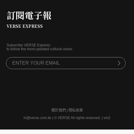
訂閱電子報
VERSE EXPRESS
Subscribe VERSE Express
to follow the most updated cultural views.
關於我們
|
隱私政策
hi@verse.com.tw
|
© VERSE All rights reserved. | vm2