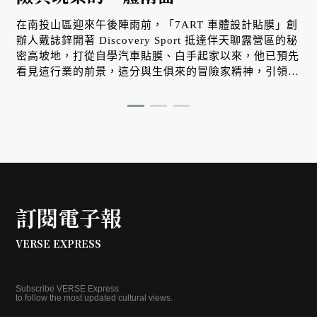
在南投山區迎來午後陣雨前，「7ART 車體設計貼膜」創
辦人戴誌鋅開著 Discovery Sport 抵達伴天聊露營區的秘
密高坡地，打從自學汽車貼膜、白手起家以來，他已預先
看見這行業的前景，這分與生俱來的冒險家精神，引領他
在生命裡持續發現嶄新天地。
訂閱電子報
VERSE EXPRESS
Subscribe VERSE Express
to follow the most updated cultural views.