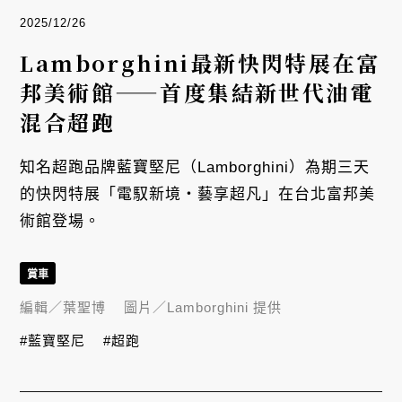
2025/12/26
Lamborghini最新快閃特展在富
邦美術館——首度集結新世代油電
混合超跑
知名超跑品牌藍寶堅尼（Lamborghini）為期三天
的快閃特展「電馭新境・藝享超凡」在台北富邦美
術館登場。
賞車
編輯／
葉聖博
圖片／
Lamborghini 提供
#藍寶堅尼
#超跑